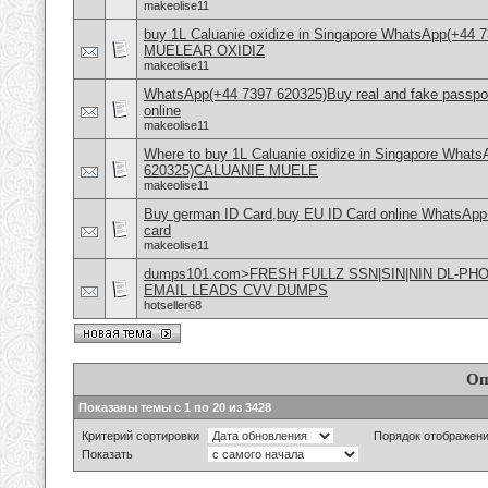
makeolise11
buy 1L Caluanie oxidize in Singapore WhatsApp(+44
MUELEAR OXIDIZ
makeolise11
WhatsApp(+44 7397 620325)Buy real and fake passpor
online
makeolise11
Where to buy 1L Caluanie oxidize in Singapore What
620325)CALUANIE MUELE
makeolise11
Buy german ID Card,buy EU ID Card online WhatsApp
card
makeolise11
dumps101.com>FRESH FULLZ SSN|SIN|NIN DL-P
EMAIL LEADS CVV DUMPS
hotseller68
Оп
Показаны темы с 1 по 20 из 3428
Критерий сортировки
Порядок отображен
Показать