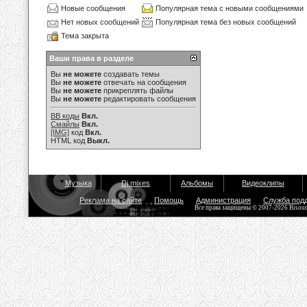
Новые сообщения
Популярная тема с новыми сообщениями
Нет новых сообщений
Популярная тема без новых сообщений
Тема закрыта
Ваши права в разделе
Вы
не можете
создавать темы
Вы
не можете
отвечать на сообщения
Вы
не можете
прикреплять файлы
Вы
не можете
редактировать сообщения
BB коды
Вкл.
Смайлы
Вкл.
[IMG]
код
Вкл.
HTML код
Выкл.
Музыка
Dj mixes
Альбомы
Видеоклипы
Реклама на сайте
Помощь
Администрация
Служба под
Все права защищены © 2007-2026 Bisou