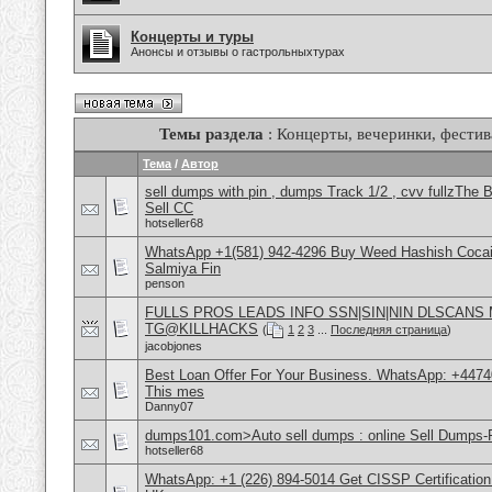
Концерты и туры
Анонсы и отзывы о гастрольныхтурах
Темы раздела
: Концерты, вечеринки, фестив
Тема
/
Автор
sell dumps with pin , dumps Track 1/2 , cvv fullzT
Sell CC
hotseller68
WhatsApp +1(581) 942-4296 Buy Weed Hashish Cocain
Salmiya Fin
penson
FULLS PROS LEADS INFO SSN|SIN|NIN DLSCANS
TG@KILLHACKS
(
1
2
3
...
Последняя страница
)
jacobjones
Best Loan Offer For Your Business. WhatsApp: +4474
This mes
Danny07
dumps101.com>Auto sell dumps : online Sell Dumps-F
hotseller68
WhatsApp: +1 (226) 894-5014​ Get CISSP Certification