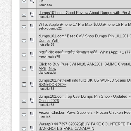
UK
James34
dumps101.com:Good Review About Dumps with Pin & 
hotseller68
WTS: Apple iPhone 17 Pro Max $800,iPhone 16 Pro 
sellcvvdumps22
dumps101.com/ Best CVV Shop Dumps Pin 101.201 Onl
Dumps With
hotseller68
असली और नकली पासपोर्ट ऑनलाइन खरीदें, WhatsApp: +1 (77
keepmealive78
Click to Buy Pure JWH-018, AM-2201, 3-MMC Crystal
APB, Now
blancatrader
dumps201.net>sell info fullz UK US WORLD Scans Dri
SSN+DOB 2026
hotseller68
dumps101.com:Top Cvv Dumps Pin Shop - Updated Fre
Online 2026
hotseller68
Frozen Chicken Paws Suppliers - Frozen Chicken Feet
mannick
Wasap(+44 7397 620325)BUY FAKE COUNTERFEI
BANKNOTES,FAKE CANADAIN