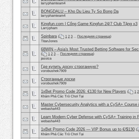
larryphamteam4
BONGDALU – Kho Du Lieu Ty So Bong Da
larryphamteam4
Kingfun.com | Cổng Game Kingfun 24/7 Club Tặng x3
Larrypham
Spinbara
(
1
2
3
...
Последняя страница
)
TitanJones
68WIN – Asia's Most Trusted Betting Software for Se
(
1
2
3
...
Последняя страница
)
jassica
Где купить доску строганную?
vorobushek7909
Строганные доски
vorobushek7909
1xBet Promo Code 2026: €130 for New Players
(
1
2
Khám Phá Các Trò Chơi Tại
Master Cybersecurity Analytics with a CySA+ Course 
webasha443
Learn Modern Cyber Defense with CySA+ Training in 
webasha443
1xBet Promo Code 2026 — VIP Bonus up to €/$130
(
Khám Phá Các Trò Chơi Tại