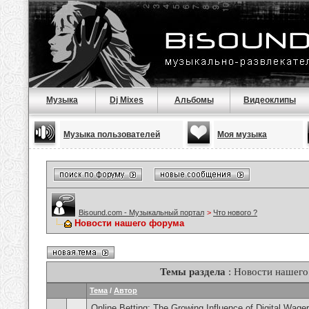
Музыка
Dj Mixes
Альбомы
Видеоклипы
Музыка пользователей
Моя музыка
Bisound.com - Музыкальный портал
>
Что нового ?
Новости нашего форума
Темы раздела
: Новости нашег
Тема
/
Автор
Online Betting: The Growing Influence of Digital Wage