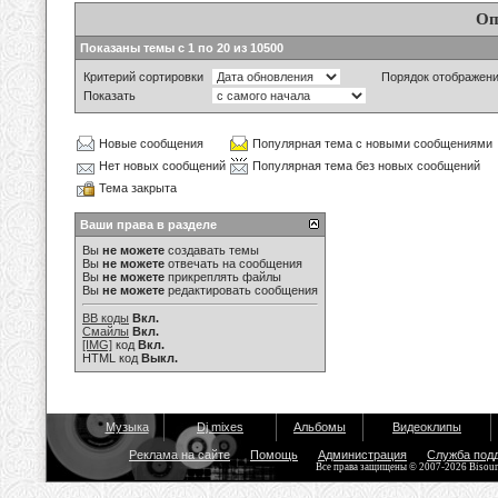
Оп
Показаны темы с 1 по 20 из 10500
Критерий сортировки
Порядок отображен
Показать
Новые сообщения
Популярная тема с новыми сообщениями
Нет новых сообщений
Популярная тема без новых сообщений
Тема закрыта
Ваши права в разделе
Вы
не можете
создавать темы
Вы
не можете
отвечать на сообщения
Вы
не можете
прикреплять файлы
Вы
не можете
редактировать сообщения
BB коды
Вкл.
Смайлы
Вкл.
[IMG]
код
Вкл.
HTML код
Выкл.
Музыка
Dj mixes
Альбомы
Видеоклипы
Реклама на сайте
Помощь
Администрация
Служба под
Все права защищены © 2007-2026 Bisou