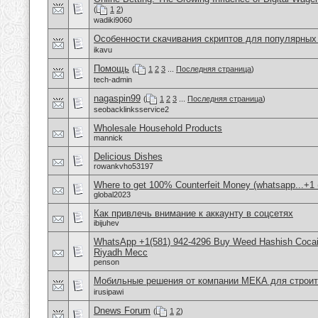
(
1
2
)
wadiki9060
Особенности скачивания скриптов для популярных 
ikavu
Помощь
(
1
2
3
...
Последняя страница
)
tech-admin
nagaspin99
(
1
2
3
...
Последняя страница
)
seobacklinksservice2
Wholesale Household Products
mannick
Delicious Dishes
rowankvho53197
Where to get 100% Counterfeit Money (whatsapp...+1 
global2023
Как привлечь внимание к аккаунту в соцсетях
ibijuhev
WhatsApp +1(581) 942-4296 Buy Weed Hashish Cocain
Riyadh Mecc
penson
Мобильные решения от компании МЕКА для строит
irusipawi
Dnews Forum
(
1
2
)