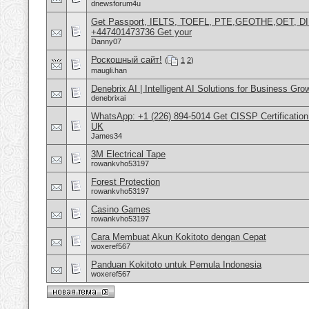
dnewsforum4u
Get Passport, IELTS, TOEFL, PTE,GEOTHE,OET, D
+447401473736 Get your
Danny07
Роскошный сайт!
(
1
2
)
maugli.han
Denebrix AI | Intelligent AI Solutions for Business Gro
denebrixai
WhatsApp: +1 (226) 894-5014​ Get CISSP Certification
UK
James34
3M Electrical Tape
rowankvho53197
Forest Protection
rowankvho53197
Casino Games
rowankvho53197
Cara Membuat Akun Kokitoto dengan Cepat
woxeref567
Panduan Kokitoto untuk Pemula Indonesia
woxeref567