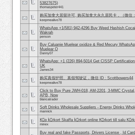
53827675)
thomaspeter441
购买加拿大居留许可, 购买加拿大永久居民卡，（微信：Scot
keepmealive78
WhatsApp +1(581) 942-4296 Buy Weed Hashish Cocain
Wakrah
penson
Buy Caluanie Muelear oxidize & Red Mecury WhatsAp
Muelear O
Danny07
WhatsApp: +1 (226) 894-5014​ Get CISSP Certification
UK
James34
购买真假护照、真假驾驶证，微信 ID : Scottbowers44
keepmealive78
Click to Buy Pure JWH-018, AM-2201, 3-MMC Crystal
APB, Now
blancatrader
Soft Drinks Wholesale Suppliers - Energy Drinks Whol
mannick
Kِp kِrkort Skaffa kِrkort online Kِrkort till salu Kِr
minex
Buy real and fake Passports, Drivers License , Id