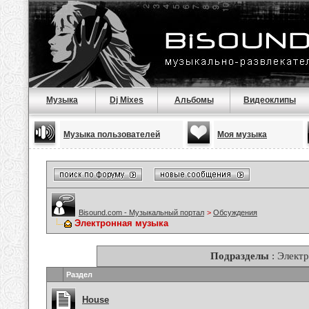
Музыка
Dj Mixes
Альбомы
Видеоклипы
Музыка пользователей
Моя музыка
Bisound.com - Музыкальный портал
>
Обсуждения
Электронная музыка
Подразделы
: Элект
Раздел
House