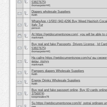
53827675)
thomaspeter441
Diapers wholesale Suppliers
Keith
WhatsApp +1(581) 942-4296 Buy Weed Hashish Cocai
Italy Tur
penson
At https://getdocumentsnow.com/, you will be able to o
markmark
Buy real and fake Passports, Drivers License , Id
53827675)
thomaspeter441
На сайте https://getdocumentsnow.com/ru/ вы сможе
визы, получ
markmark
Pampers diapers Wholesale Suppliers
Keith
Energy Drinks Wholesale Suppliers
Keith
Buy real and fake passport online, Buy ID cards onli
3756974)
keepmealive78
Su https://getdocumentsnow.com/it/, potrai ordinare un
per