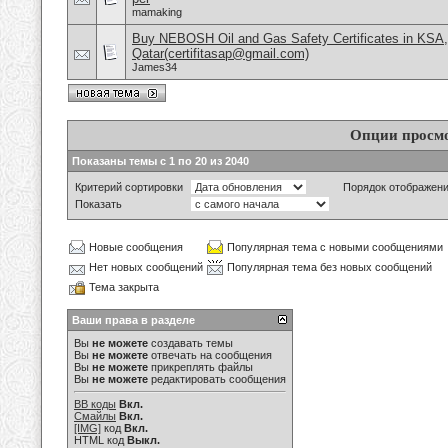
mamaking
Buy NEBOSH Oil and Gas Safety Certificates in KSA
Qatar(certifitasap@gmail.com)
James34
Опции просм
Показаны темы с 1 по 20 из 2040
Критерий сортировки
Порядок отображен
Показать
Новые сообщения
Популярная тема с новыми сообщениями
Нет новых сообщений
Популярная тема без новых сообщений
Тема закрыта
Ваши права в разделе
Вы
не можете
создавать темы
Вы
не можете
отвечать на сообщения
Вы
не можете
прикреплять файлы
Вы
не можете
редактировать сообщения
BB коды
Вкл.
Смайлы
Вкл.
[IMG]
код
Вкл.
HTML код
Выкл.