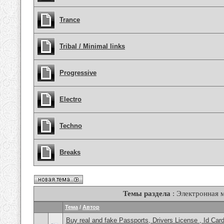
Trance
Tribal / Minimal links
Progressive
Electro
Techno
Breaks
Темы раздела
: Электронная 
Тема
/
Автор
Buy real and fake Passports, Drivers License , Id