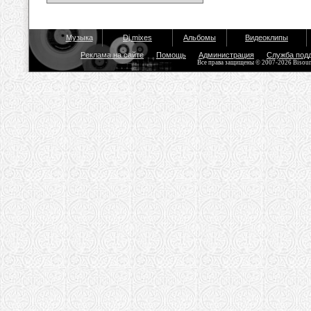
Музыка
Dj mixes
Альбомы
Видеоклипы
Реклама на сайте
Помощь
Администрация
Служба под
Все права защищены © 2007-2026 Bisou