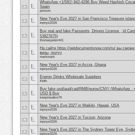
WhatsApp +1(581) 942-4296 Buy Weed Hashish Cocain
Spain
penson
New Year's Eve 2027 in San Francisco Treasure islan
topnye2026
Buy real and fake Passports, Drivers License , Id
53827675)
thomaspeter441
На сайте https://getdocumentsnow.com/ru/ вы сможе
визы, получ
markmark
New Year's Eve 2027 in Accra, Ghana
topnye2026
Energy Drinks Wholesale Suppliers
Keith
Buy fake usd/aud/cad/RMB/euros/CNY/ (WhatsApp : 
USD $ Buy
keepmealive78
New Year's Eve 2027 in Waikiki, Hawaii, USA
topnye2026
New Year's Eve 2027 in Tucson, Arizona
topnye2026
New Year's Eve 2027 in The Sydney Tower Eye, Sydne
topnye2026