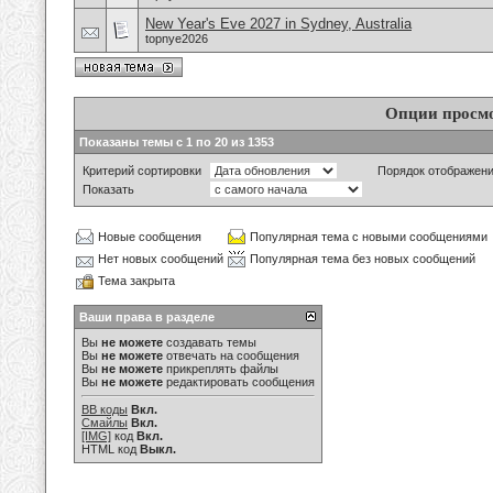
New Year's Eve 2027 in Sydney, Australia
topnye2026
Опции просм
Показаны темы с 1 по 20 из 1353
Критерий сортировки
Порядок отображен
Показать
Новые сообщения
Популярная тема с новыми сообщениями
Нет новых сообщений
Популярная тема без новых сообщений
Тема закрыта
Ваши права в разделе
Вы
не можете
создавать темы
Вы
не можете
отвечать на сообщения
Вы
не можете
прикреплять файлы
Вы
не можете
редактировать сообщения
BB коды
Вкл.
Смайлы
Вкл.
[IMG]
код
Вкл.
HTML код
Выкл.