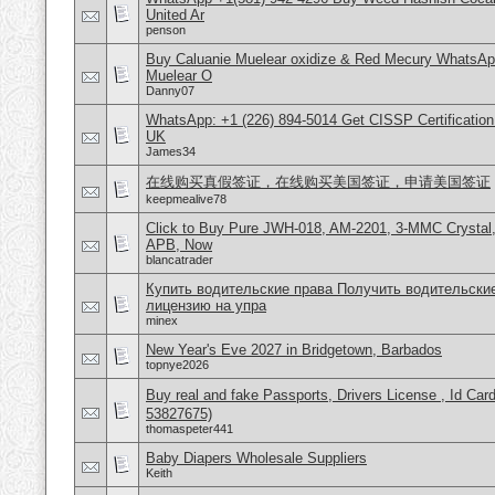
United Ar
penson
Buy Caluanie Muelear oxidize & Red Mecury WhatsAp
Muelear O
Danny07
WhatsApp: +1 (226) 894-5014​ Get CISSP Certification
UK
James34
在线购买真假签证，在线购买美国签证，申请美国签证
keepmealive78
Click to Buy Pure JWH-018, AM-2201, 3-MMC Crystal
APB, Now
blancatrader
Купить водительские права Получить водительски
лицензию на упра
minex
New Year's Eve 2027 in Bridgetown, Barbados
topnye2026
Buy real and fake Passports, Drivers License , Id
53827675)
thomaspeter441
Baby Diapers Wholesale Suppliers
Keith