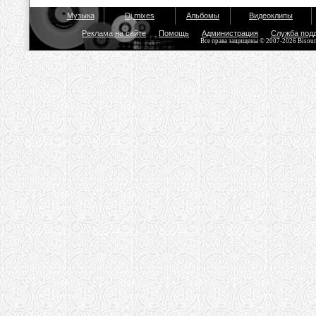
Музыка
Dj mixes
Альбомы
Видеоклипы
Реклама на сайте
Помощь
Администрация
Служба под
Все права защищены © 2007-2026 Bisou