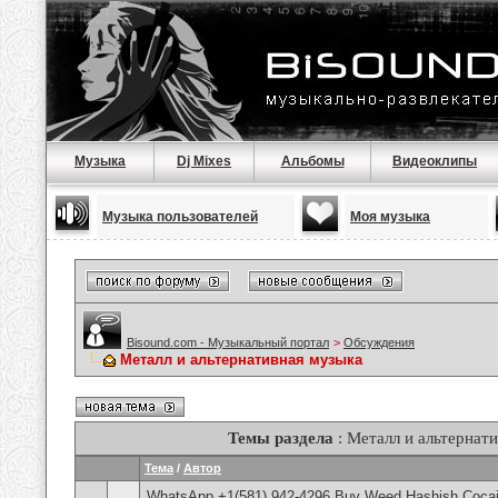
Музыка
Dj Mixes
Альбомы
Видеоклипы
Музыка пользователей
Моя музыка
Bisound.com - Музыкальный портал
>
Обсуждения
Металл и альтернативная музыка
Темы раздела
: Металл и альтернат
Тема
/
Автор
WhatsApp +1(581) 942-4296 Buy Weed Hashish Cocai