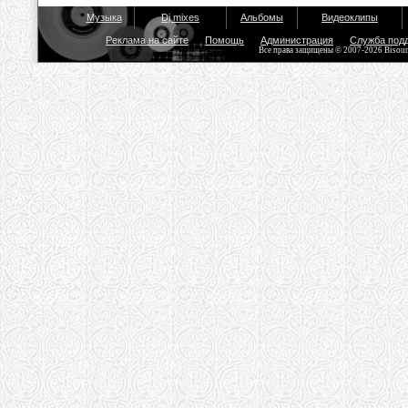
Музыка
Dj mixes
Альбомы
Видеоклипы
Реклама на сайте
Помощь
Администрация
Служба под
Все права защищены © 2007-2026 Bisou