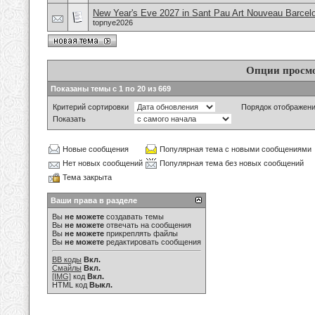
New Year's Eve 2027 in Sant Pau Art Nouveau Barcel
topnye2026
Опции просм
Показаны темы с 1 по 20 из 669
Критерий сортировки
Порядок отображен
Показать
Новые сообщения
Популярная тема с новыми сообщениями
Нет новых сообщений
Популярная тема без новых сообщений
Тема закрыта
Ваши права в разделе
Вы
не можете
создавать темы
Вы
не можете
отвечать на сообщения
Вы
не можете
прикреплять файлы
Вы
не можете
редактировать сообщения
BB коды
Вкл.
Смайлы
Вкл.
[IMG]
код
Вкл.
HTML код
Выкл.