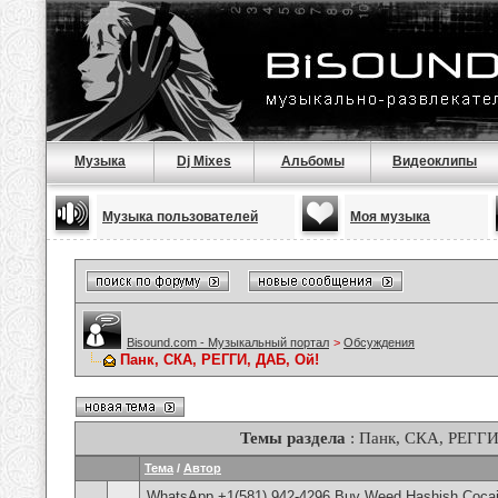
Музыка
Dj Mixes
Альбомы
Видеоклипы
Музыка пользователей
Моя музыка
Bisound.com - Музыкальный портал
>
Обсуждения
Панк, СКА, РЕГГИ, ДАБ, Ой!
Темы раздела
: Панк, СКА, РЕГГИ
Тема
/
Автор
WhatsApp +1(581) 942-4296 Buy Weed Hashish Cocai