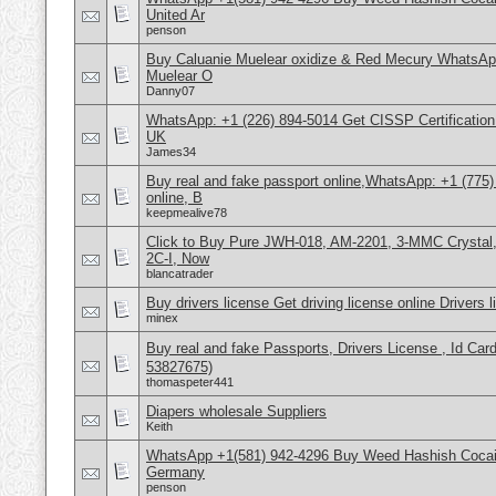
United Ar
penson
Buy Caluanie Muelear oxidize & Red Mecury WhatsAp
Muelear O
Danny07
WhatsApp: +1 (226) 894-5014​ Get CISSP Certification
UK
James34
Buy real and fake passport online,WhatsApp: +1 (775
online, B
keepmealive78
Click to Buy Pure JWH-018, AM-2201, 3-MMC Crysta
2C-I, Now
blancatrader
Buy drivers license Get driving license online Drivers 
minex
Buy real and fake Passports, Drivers License , Id
53827675)
thomaspeter441
Diapers wholesale Suppliers
Keith
WhatsApp +1(581) 942-4296 Buy Weed Hashish Cocai
Germany
penson