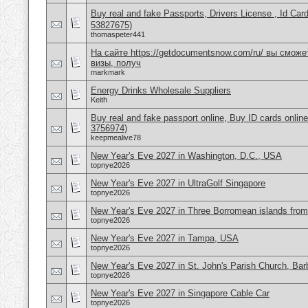
Buy real and fake Passports, Drivers License , Id
53827675)
thomaspeter441
На сайте https://getdocumentsnow.com/ru/ вы сможе
визы, получ
markmark
Energy Drinks Wholesale Suppliers
Keith
Buy real and fake passport online, Buy ID cards onli
3756974)
keepmealive78
New Year's Eve 2027 in Washington, D.C., USA
topnye2026
New Year's Eve 2027 in UltraGolf Singapore
topnye2026
New Year's Eve 2027 in Three Borromean islands from 
topnye2026
New Year's Eve 2027 in Tampa, USA
topnye2026
New Year's Eve 2027 in St. John's Parish Church, Ba
topnye2026
New Year's Eve 2027 in Singapore Cable Car
topnye2026