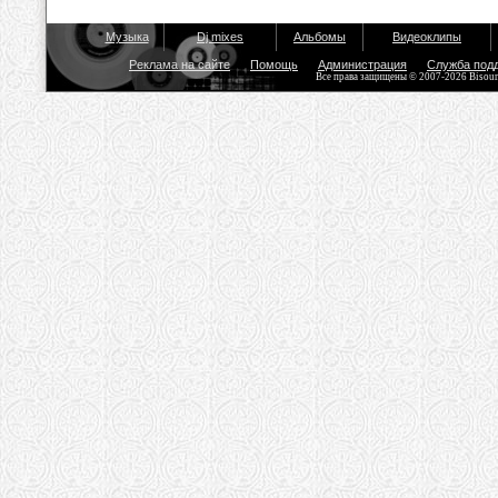
Музыка
Dj mixes
Альбомы
Видеоклипы
Реклама на сайте
Помощь
Администрация
Служба под
Все права защищены © 2007-2026 Bisou