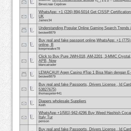
Вячеслав Серёгин
WhatsApp: +1 (226) 894-5014​ Get CISSP Certification
UK
James34
Understanding Popular Online Gaming Search Trends 
besiwe8879
Buy real and fake passport online,WhatsApp: +1 (775
online, B
keepmealive78
Click to Buy Pure JWH-018, AM-2201, 3-MMC Crystal
APB, Now
blancatrader
LEMACAU!! Agen Casino #Top 1 Bisa Main dengan E-
besiwe8879
Buy real and fake Passports, Drivers License , Id
53827675)
thomaspeter441
Diapers wholesale Suppliers
Keith
WhatsApp +1(581) 942-4296 Buy Weed Hashish Cocai
Italy Tur
penson
Buy real and fake Passports, Drivers License , Id