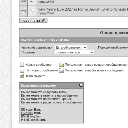
topnye2026
New Year's Eve 2027 in Rome Jewish Ghetto (Ghetto E
topnye2026
Опции просм
Показаны темы с 1 по 20 из 862
Критерий сортировки
Порядок отображен
Показать
Новые сообщения
Популярная тема с новыми сообщениями
Нет новых сообщений
Популярная тема без новых сообщений
Тема закрыта
Ваши права в разделе
Вы
не можете
создавать темы
Вы
не можете
отвечать на сообщения
Вы
не можете
прикреплять файлы
Вы
не можете
редактировать сообщения
BB коды
Вкл.
Смайлы
Вкл.
[IMG]
код
Вкл.
HTML код
Выкл.