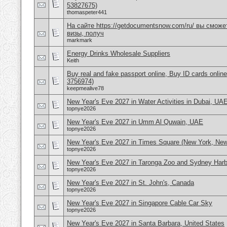
53827675)
thomaspeter441
На сайте https://getdocumentsnow.com/ru/ вы сможе
визы, получ
markmark
Energy Drinks Wholesale Suppliers
Keith
Buy real and fake passport online, Buy ID cards onli
3756974)
keepmealive78
New Year's Eve 2027 in Water Activities in Dubai, UA
topnye2026
New Year's Eve 2027 in Umm Al Quwain, UAE
topnye2026
New Year's Eve 2027 in Times Square (New York, Ne
topnye2026
New Year's Eve 2027 in Taronga Zoo and Sydney Harbo
topnye2026
New Year's Eve 2027 in St. John's, Canada
topnye2026
New Year's Eve 2027 in Singapore Cable Car Sky
topnye2026
New Year's Eve 2027 in Santa Barbara, United States