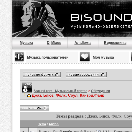
Музыка
Dj Mixes
Альбомы
Видеоклипы
Музыка пользователей
Моя музыка
Bisound.com - Музыкальный портал
>
Обсуждения
Джаз, Блюз, Фолк, Соул, Кантри,Фанк
Темы раздела
: Джаз, Блюз, Фолк, Соу
Тема
/
Автор
Важно:
Клуб любителей блюза
(
1
2
3
...
Последняя 