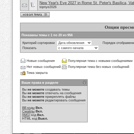
New Year's Eve 2027 in Rome St. Peter's Basilica, Va
topnye2026
Опции просм
Показаны темы с 1 по 20 из 956
Критерий сортировки
Порядок отображен
Показать
Новые сообщения
Популярная тема с новыми сообщениями
Нет новых сообщений
Популярная тема без новых сообщений
Тема закрыта
Ваши права в разделе
Вы
не можете
создавать темы
Вы
не можете
отвечать на сообщения
Вы
не можете
прикреплять файлы
Вы
не можете
редактировать сообщения
BB коды
Вкл.
Смайлы
Вкл.
[IMG]
код
Вкл.
HTML код
Выкл.