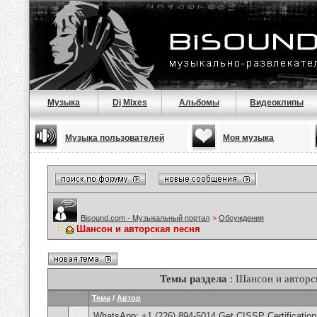
Музыка
Dj Mixes
Альбомы
Видеоклипы
Музыка пользователей
Моя музыка
Bisound.com - Музыкальный портал
>
Обсуждения
Шансон и авторская песня
Темы раздела
: Шансон и авторс
Тема
/
Автор
WhatsApp: +1 (226) 894-5014​ Get CISSP Certification