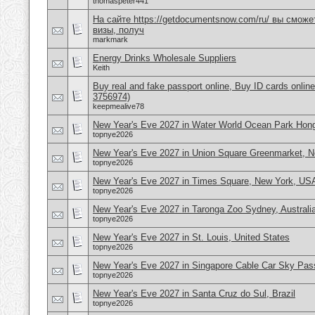
thomaspeter441
На сайте https://getdocumentsnow.com/ru/ вы сможе
визы, получ
markmark
Energy Drinks Wholesale Suppliers
Keith
Buy real and fake passport online, Buy ID cards onli
3756974)
keepmealive78
New Year's Eve 2027 in Water World Ocean Park Hon
topnye2026
New Year's Eve 2027 in Union Square Greenmarket, 
topnye2026
New Year's Eve 2027 in Times Square, New York, US
topnye2026
New Year's Eve 2027 in Taronga Zoo Sydney, Australi
topnye2026
New Year's Eve 2027 in St. Louis, United States
topnye2026
New Year's Eve 2027 in Singapore Cable Car Sky Pas
topnye2026
New Year's Eve 2027 in Santa Cruz do Sul, Brazil
topnye2026