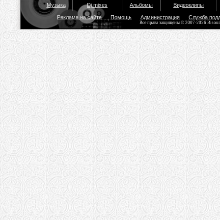
Музыка
Dj mixes
Альбомы
Видеоклипы
Реклама на сайте
Помощь
Администрация
Служба под
Все права защищены © 2007-2026 Bisou