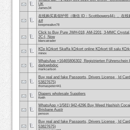
UK
James34
在线购买真假护照（微信 ID：Scottbowers44）
&#
keepmealive78
Click to Buy Pure JWH-018, AM-2201, 3-MMC Crysta
2C-I, Now
blancatrader
Kِp kِrkort Skaffa kِrkort online Kِrkort till salu Kِr
minex
WhatsApp +16465806302, Registrierten Führerschein k
darkwebdoc
markcarlson
Buy real and fake Passports, Drivers License , Id
53827675)
thomaspeter441
Diapers wholesale Suppliers
Keith
WhatsApp +1(581) 942-4296 Buy Weed Hashish Cocai
Brisbane Austr
penson
Buy real and fake Passports, Drivers License , Id
53827675)