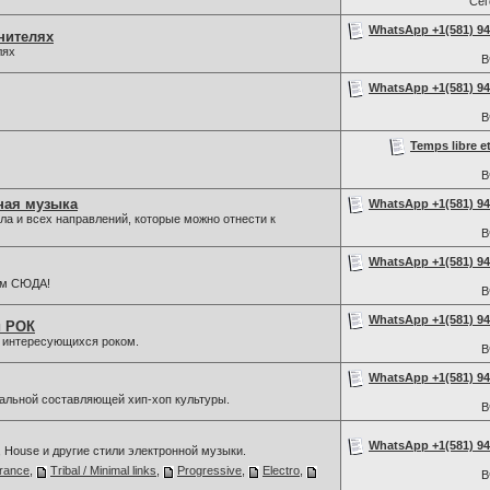
Се
WhatsApp +1(581) 942
нителях
лях
В
WhatsApp +1(581) 942
В
Temps libre e
В
ная музыка
WhatsApp +1(581) 942
а и всех направлений, которые можно отнести к
В
WhatsApp +1(581) 942
ам СЮДА!
В
WhatsApp +1(581) 942
й РОК
, интересующихся роком.
В
WhatsApp +1(581) 942
льной составляющей хип-хоп культуры.
В
WhatsApp +1(581) 942
, House и другие стили электронной музыки.
rance
,
Tribal / Minimal links
,
Progressive
,
Electro
,
В