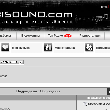
Вход
льбомы
Видеоклипы
Топ Радио
Радиостанции
Моя музыка
Моя страница
Пользов
портал
Подразделы
: Обсуждения
Последнее сооб
DirectAligner Des
музыки.