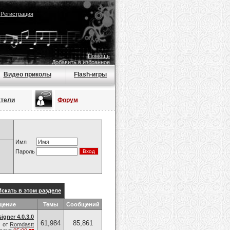
|
Регистрация
Помощь
Добавить в избранное
Видео приколы
Flash-игры
атели
Форум
Имя
Пароль
Искать в этом разделе
щение
Темы
Сообщений
igner 4.0.3.0
61,984
85,861
от
Romdastt