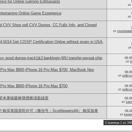
nce for Online Gaming Enthusiasts
от
Entertaining Online Game Experience
от
d CVV Shop sell CVV Dumps, CC Fullz Info, and Cloned
от
mominaiq
-5014​ Get CISSP Certification Online without exam in USA,
о
v good dumps-track1&2-banklogin-WU transfer-paypal-ship
06.0
от
h
 Pro Max $800,iPhone 16 Pro Max $700, MacBook Neo
06.0
от
sellc
 Pro Max $800,iPhone 16 Pro Max $700
06.0
от
sellc
草本果味吸棒替煙棒清新綠茶
06.0
от
sam
买美国居民许可（微信号：Scottbowers44） 购买加拿
06.0
от
keep
Страница 1 из 34