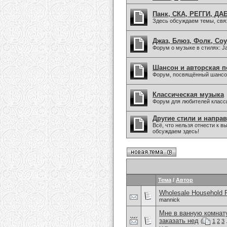
Панк, СКА, РЕГГИ, ДАБ
Здесь обсуждаем темы, связа
Джаз, Блюз, Фолк, Соу
Форум о музыке в стилях: Jaz
Шансон и авторская п
Форум, посвящённый шансон
Классическая музыка
Форум для любителей класс
Другие стили и напра
Всё, что нельзя отнести к
обсуждаем здесь!
Тема
/
Автор
Wholesale Household 
mannick
Мне в ванную комнату
заказать нед
(
1
2
3
.