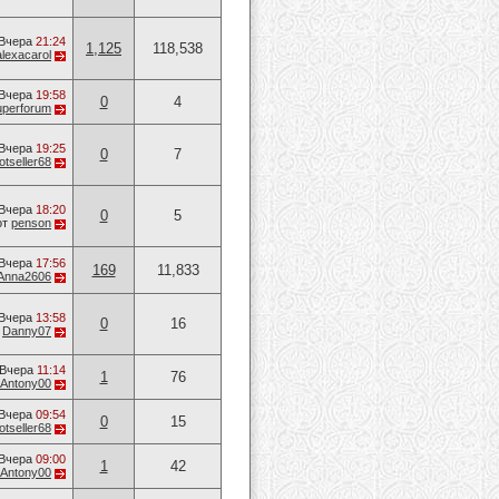
Вчера
21:24
1,125
118,538
alexacarol
Вчера
19:58
0
4
uperforum
Вчера
19:25
0
7
otseller68
Вчера
18:20
0
5
от
penson
Вчера
17:56
169
11,833
Anna2606
Вчера
13:58
0
16
т
Danny07
Вчера
11:14
1
76
Antony00
Вчера
09:54
0
15
otseller68
Вчера
09:00
1
42
Antony00