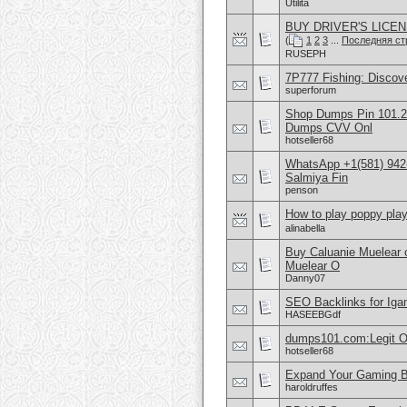
Utilita
BUY DRIVER'S LICENSE
(
1
2
3
...
Последняя ст
RUSEPH
7P777 Fishing: Discov
superforum
Shop Dumps Pin 101.20
Dumps CVV Onl
hotseller68
WhatsApp +1(581) 942-
Salmiya Fin
penson
How to play poppy play
alinabella
Buy Caluanie Muelear
Muelear O
Danny07
SEO Backlinks for Iga
HASEEBGdf
dumps101.com:Legit O
hotseller68
Expand Your Gaming B
haroldruffes