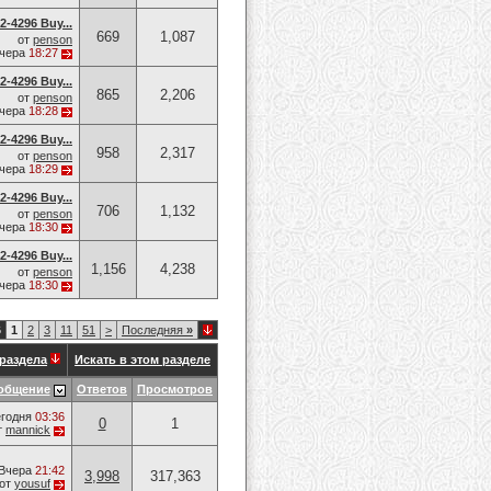
-4296 Buy...
669
1,087
от
penson
чера
18:27
-4296 Buy...
865
2,206
от
penson
чера
18:28
-4296 Buy...
958
2,317
от
penson
чера
18:29
-4296 Buy...
706
1,132
от
penson
чера
18:30
-4296 Buy...
1,156
4,238
от
penson
чера
18:30
6
1
2
3
11
51
>
Последняя
»
раздела
Искать в этом разделе
общение
Ответов
Просмотров
годня
03:36
0
1
т
mannick
Вчера
21:42
3,998
317,363
от
yousuf