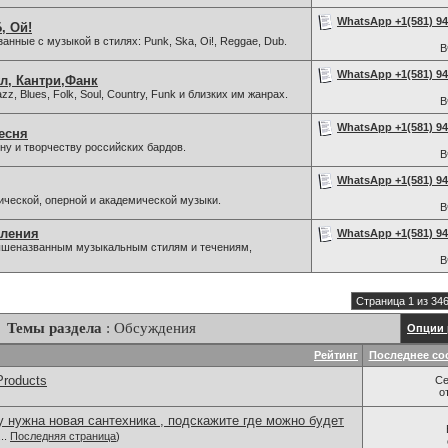
WhatsApp +1(581) 942
, Ой!
нные с музыкой в стилях: Punk, Ska, Oi!, Reggae, Dub.
В
WhatsApp +1(581) 942
л, Кантри,Фанк
z, Blues, Folk, Soul, Country, Funk и близких им жанрах.
В
WhatsApp +1(581) 942
есня
у и творчеству российских бардов.
В
WhatsApp +1(581) 942
ической, оперной и академической музыки.
В
вления
WhatsApp +1(581) 942
 вышеназванным музыкальным стилям и течениям,
В
Страница 1 из 34
Темы раздела
: Обсуждения
Опции 
Рейтинг
Последнее со
Products
Се
о
 нужна новая сантехника , подскажите где можно будет
..
Последняя страница
)