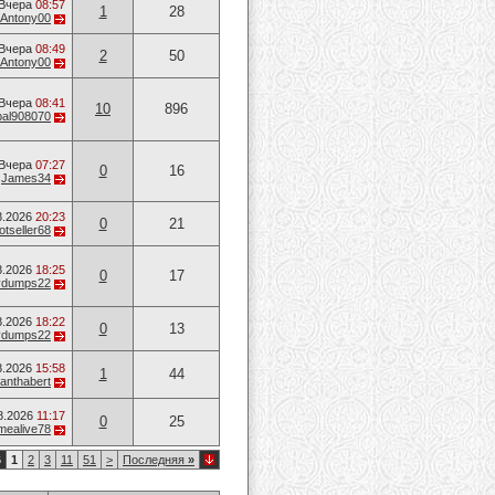
Вчера
08:57
1
28
Antony00
Вчера
08:49
2
50
Antony00
Вчера
08:41
10
896
bal908070
Вчера
07:27
0
16
т
James34
8.2026
20:23
0
21
otseller68
8.2026
18:25
0
17
vvdumps22
8.2026
18:22
0
13
vvdumps22
8.2026
15:58
1
44
anthabert
8.2026
11:17
0
25
mealive78
6
1
2
3
11
51
>
Последняя
»