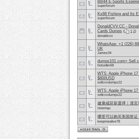
BB44 E-Sports Experie
superforum
Kx88 Fishing and Its 
superforum
DonaldCVV.CC - Donal
Cards Dumps
(
1
2
)
donaldcvv
WhatsApp: +1 (226) 894
UK
James34
dumps101.com> Sell cv
hotseller68
WTS: Apple iPhone 17
$800USD
sellcvvdumps22
WTS: Apple iPhone 17
sellcvvdumps22
健康戒菸新選擇｜漢宮
ristemqu
哪里可以购买美国签证？购
keepmealive78