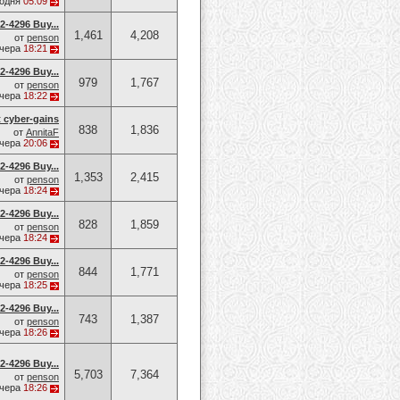
годня
05:09
-4296 Buy...
1,461
4,208
от
penson
чера
18:21
-4296 Buy...
979
1,767
от
penson
чера
18:22
t cyber-gains
838
1,836
от
AnnitaF
чера
20:06
-4296 Buy...
1,353
2,415
от
penson
чера
18:24
-4296 Buy...
828
1,859
от
penson
чера
18:24
-4296 Buy...
844
1,771
от
penson
чера
18:25
-4296 Buy...
743
1,387
от
penson
чера
18:26
-4296 Buy...
5,703
7,364
от
penson
чера
18:26