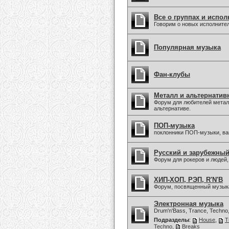
Все о группах и испол
Говорим о новых исполните
Популярная музыка
Фан-клубы
Металл и альтернатив
Форум для любителей металл
альтернативе.
ПОП-музыка
поклонники ПОП-музыки, в
Русский и зарубежны
Форум для рокеров и людей
ХИП-ХОП, РЭП, R'N'B
Форум, посвященный музыка
Электронная музыка
Drum'n'Bass, Trance, Techno
Подразделы
:
House
,
T
Techno
,
Breaks