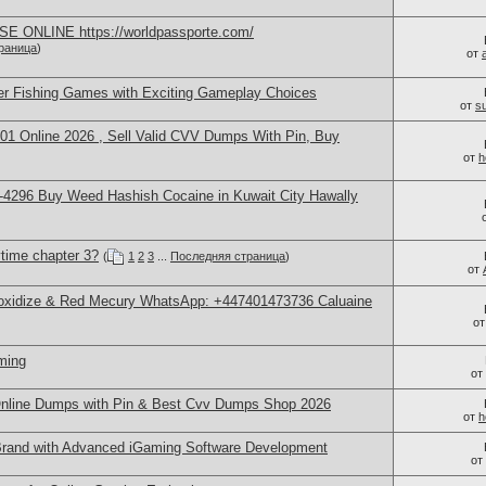
 ONLINE https://worldpassporte.com/
раница
)
от
er Fishing Games with Exciting Gameplay Choices
от
s
1 Online 2026 , Sell Valid CVV Dumps With Pin, Buy
от
h
4296 Buy Weed Hashish Cocaine in Kuwait City Hawally
time chapter 3?
(
1
2
3
...
Последняя страница
)
от
 oxidize & Red Mecury WhatsApp: +447401473736 Caluaine
о
ming
от
nline Dumps with Pin & Best Cvv Dumps Shop 2026
от
h
rand with Advanced iGaming Software Development
от