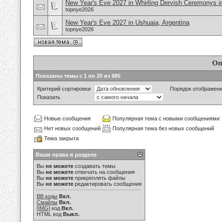
New Year's Eve 2027 in Whirling Dervish Ceremonys in
topnye2026
New Year's Eve 2027 in Ushuaia, Argentina
topnye2026
Оп
Показаны темы с 1 по 20 из 985
Критерий сортировки
Порядок отображен
Показать
Новые сообщения
Популярная тема с новыми сообщениями
Нет новых сообщений
Популярная тема без новых сообщений
Тема закрыта
Ваши права в разделе
Вы
не можете
создавать темы
Вы
не можете
отвечать на сообщения
Вы
не можете
прикреплять файлы
Вы
не можете
редактировать сообщения
BB коды
Вкл.
Смайлы
Вкл.
[IMG]
код
Вкл.
HTML код
Выкл.