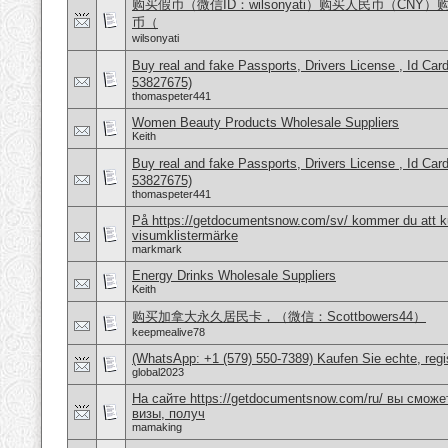
购买假币（微信ID：wilsonyati）购买人民币（CNY
币（
wilsonyati
Buy real and fake Passports, Drivers License , Id
53827675)
thomaspeter441
Women Beauty Products Wholesale Suppliers
Keith
Buy real and fake Passports, Drivers License , Id
53827675)
thomaspeter441
På https://getdocumentsnow.com/sv/ kommer du att ku
visumklistermärke
markmark
Energy Drinks Wholesale Suppliers
Keith
购买加拿大永久居民卡，（微信：Scottbowers44）
keepmealive78
(WhatsApp: +1 (579) 550-7389) Kaufen Sie echte, regi
global2023
На сайте https://getdocumentsnow.com/ru/ вы сможе
визы, получ
mamaking