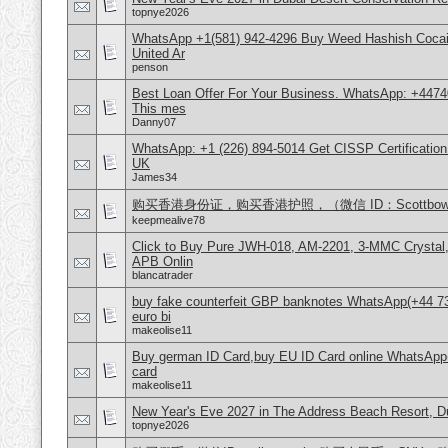
topnye2026
WhatsApp +1(581) 942-4296 Buy Weed Hashish Cocai
United Ar
penson
Best Loan Offer For Your Business. WhatsApp: +4474
This mes
Danny07
WhatsApp: +1 (226) 894-5014​ Get CISSP Certification
UK
James34
购买香港身份证，购买香港护照，（微信 ID：Scottbowe
keepmealive78
Click to Buy Pure JWH-018, AM-2201, 3-MMC Crystal
APB Onlin
blancatrader
buy fake counterfeit GBP banknotes WhatsApp(+44 7
euro bi
makeolise11
Buy german ID Card,buy EU ID Card online WhatsApp
card
makeolise11
New Year's Eve 2027 in The Address Beach Resort, 
topnye2026