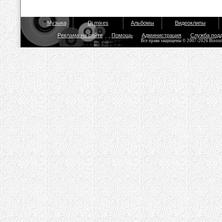
Музыка
Dj mixes
Альбомы
Видеоклипы
Реклама на сайте
Помощь
Администрация
Служба под
Все права защищены © 2007-2026 Bisou