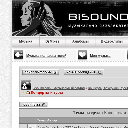
Музыка
Dj Mixes
Альбомы
Видеоклипы
Музыка пользователей
Моя музыка
Bisound.com - Музыкальный портал
>
Концерты, вечеринки, фес
Концерты и туры
Темы раздела
: Концерты и 
Тема
/
Автор
New Year's Eve 2027 in Dubai Desert Conservation R