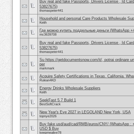
Buy real and fake Passports, Drivers License , Id
53827675)
thomaspeter441
Household and personal Care Products Wholesale Sup
Keith
Где можно купить поддельные деньги (WhatsApp +
mc3639708
Buy real and fake Passports, Drivers License , Id
53827675)
thomaspeter441
Su https://getdocumentsnow.com/it/, potrai ordinare un
per
markmark
Acquire Safety Certifications in Texas. California. Wh
Rulean4KD
Energy Drinks Wholesale Suppliers
Keith
SeekFast 5.7 Build 1
BestSoftCrack
New Year's Eve 2027 in LEGOLAND New York, USA
topnye2026
Buy fake usd/aud/cad/RMB/euros/CNY/ (WhatsApp : 
USD $ Buy
keepmealive78