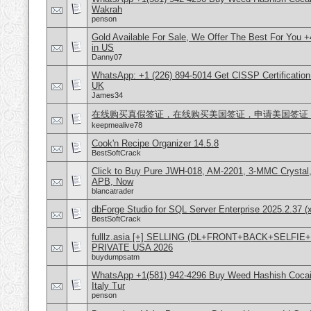
Wakrah
penson
Gold Available For Sale, We Offer The Best For You 
in US
Danny07
WhatsApp: +1 (226) 894-5014​ Get CISSP Certification
UK
James34
在线购买真假签证，在线购买美国签证，申请美国签证，微信号
keepmealive78
Cook'n Recipe Organizer 14.5.8
BestSoftCrack
Click to Buy Pure JWH-018, AM-2201, 3-MMC Crystal
APB, Now
blancatrader
dbForge Studio for SQL Server Enterprise 2025.2.37 (
BestSoftCrack
fulllz.asia [+] SELLING (DL+FRONT+BACK+SELFI
PRIVATE USA 2026
buydumpsatm
WhatsApp +1(581) 942-4296 Buy Weed Hashish Cocai
Italy Tur
penson