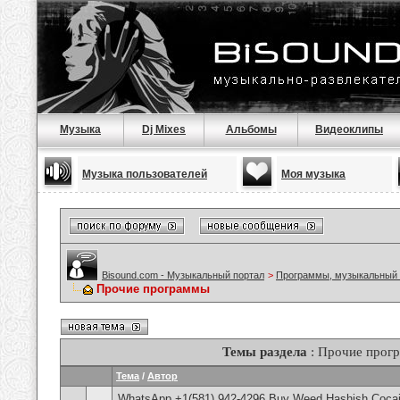
Музыка
Dj Mixes
Альбомы
Видеоклипы
Музыка пользователей
Моя музыка
Bisound.com - Музыкальный портал
>
Программы, музыкальный 
Прочие программы
Темы раздела
: Прочие прог
Тема
/
Автор
WhatsApp +1(581) 942-4296 Buy Weed Hashish Cocain