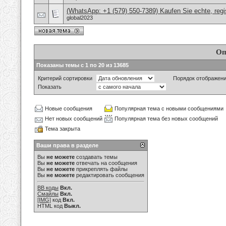
(WhatsApp: +1 (579) 550-7389) Kaufen Sie echte, regi
global2023
Оп
Показаны темы с 1 по 20 из 13685
Критерий сортировки
Порядок отображен
Показать
Новые сообщения
Популярная тема с новыми сообщениями
Нет новых сообщений
Популярная тема без новых сообщений
Тема закрыта
Ваши права в разделе
Вы
не можете
создавать темы
Вы
не можете
отвечать на сообщения
Вы
не можете
прикреплять файлы
Вы
не можете
редактировать сообщения
BB коды
Вкл.
Смайлы
Вкл.
[IMG]
код
Вкл.
HTML код
Выкл.