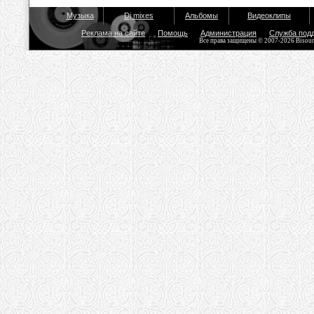
Музыка
Dj mixes
Альбомы
Видеоклипы
Реклама на сайте
Помощь
Администрация
Служба под
Все права защищены © 2007-2026 Bisou