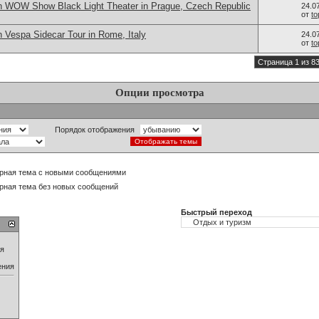
n WOW Show Black Light Theater in Prague, Czech Republic
24.0
от
t
 Vespa Sidecar Tour in Rome, Italy
24.0
от
t
Страница 1 из 8
Опции просмотра
Порядок отображения
рная тема с новыми сообщениями
рная тема без новых сообщений
Быстрый переход
ия
ения