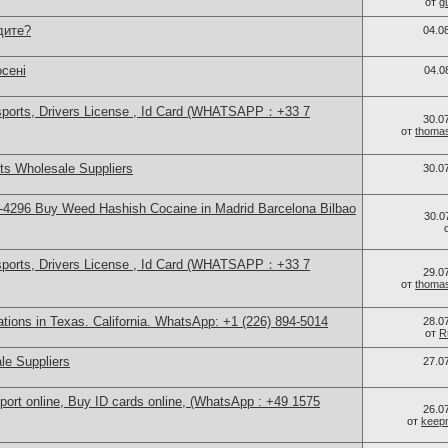
от
g
дите?
04.0
сені
04.0
sports, Drivers License , Id Card (WHATSAPP：+33 7
30.0
от
thoma
s Wholesale Suppliers
30.0
4296 Buy Weed Hashish Cocaine in Madrid Barcelona Bilbao
30.0
sports, Drivers License , Id Card (WHATSAPP：+33 7
29.0
от
thoma
cations in Texas. California. WhatsApp: +1 (226) 894-5014
28.0
от
R
le Suppliers
27.0
port online, Buy ID cards online, (WhatsApp : +49 1575
26.0
от
keep