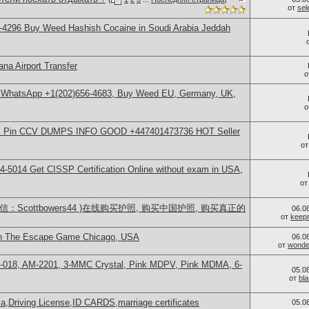
от
se
-4296 Buy Weed Hashish Cocaine in Soudi Arabia Jeddah
na Airport Transfer
о
, WhatsApp +1(202)656-4683, Buy Weed EU, Germany, UK,
о
rds Pin CCV DUMPS INFO GOOD +447401473736 HOT Seller
о
-5014​ Get CISSP Certification Online without exam in USA,
о
：Scottbowers44 )在线购买护照, 购买中国护照, 购买真正的
06.0
от
keep
in The Escape Game Chicago, USA
06.0
от
wonder
H-018, AM-2201, 3-MMC Crystal, Pink MDPV, Pink MDMA, 6-
05.0
от
bl
a,Driving License,ID CARDS,marriage certificates
05.0