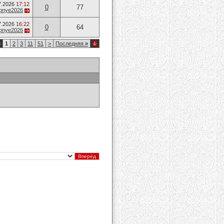
7.2026
17:12
0
77
opnye2026
7.2026
16:22
0
64
opnye2026
3
1
2
3
11
51
>
Последняя
»