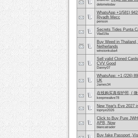
delomelodav
WhatsApp +1(581) 942
Riyadh Mecc
penson
Secrets Tides Punta Ca
Vlad19a
Buy Weed in Thailand
Netherlands
winstonkuba4
Sell valid Cloned Ca
CVV Good
Danny07
WhatsApp: +1 (226) 894
UK
James34
在线购买真假护照, ( 微信
keepmealive78
New Year's Eve 2027 
topnye2026
Click to Buy Pure JW
APB, Now
blancatrader
Buy fake Passport ,Vis