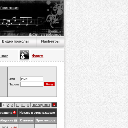
|
Регистрация
Помощь
Добавить в избранное
Видео приколы
Flash-игры
атели
Форум
Имя
Пароль
3
1
2
3
11
51
>
Последняя
»
раздела
Искать в этом разделе
общение
Ответов
Просмотров
6.2026
14:56