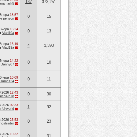
137
373,251
lenamark5
Вчера
18:57
0
15
от
penson
Вчера
16:24
0
13
т
Vlad19a
Вчера
16:19
4
1,390
т
Vlad19a
Вчера
14:22
0
10
т
Danny07
Вчера
10:09
0
11
т
James34
8.2026
12:43
0
30
mealive78
8.2026
02:33
1
92
ful-world
8.2026
23:53
0
23
ancatrader
8.2026
10:32
0
31