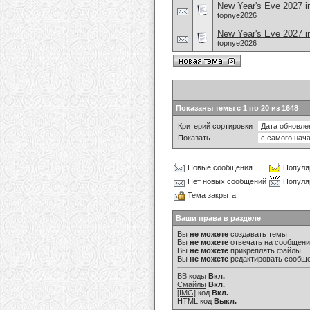
New Year's Eve 2027 i
topnye2026
New Year's Eve 2027 in
topnye2026
Показаны темы с 1 по 20 из 1648
Критерий сортировки
Показать
Новые сообщения
Популя
Нет новых сообщений
Популя
Тема закрыта
Ваши права в разделе
Вы
не можете
создавать темы
Вы
не можете
отвечать на сообщен
Вы
не можете
прикреплять файлы
Вы
не можете
редактировать сообщ
BB коды
Вкл.
Смайлы
Вкл.
[IMG]
код
Вкл.
HTML код
Выкл.