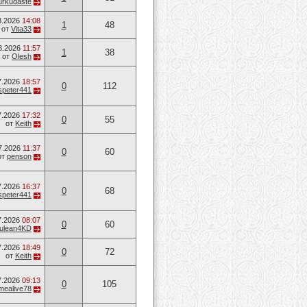
urkudaste
8.2026
14:08
1
48
от
Vita33
8.2026
11:57
1
38
от
Olesh
7.2026
18:57
0
112
speter441
7.2026
17:32
0
55
от
Keith
7.2026
11:37
0
60
от
penson
7.2026
16:37
0
68
speter441
7.2026
08:07
0
60
ulean4KD
7.2026
18:49
0
72
от
Keith
7.2026
09:13
0
105
mealive78