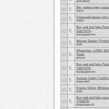
gurkudaste
Яку термосумку пора
Olesh
Спальний мішок для о
Vita33
Buy real and fake Pas
53827675)
thomaspeter441
Women Beauty Product
Keith
WhatsApp +1(581) 942-
Spain
penson
Buy real and fake Pas
53827675)
thomaspeter441
Acquire Safety Certifi
Rulean4KD
Energy Drinks Wholesa
Keith
Buy real and fake pass
3756974)
keepmealive78