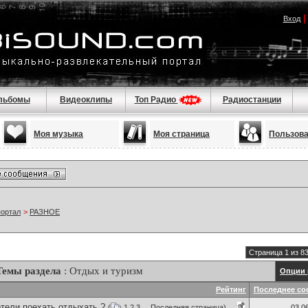
Вход
льбомы
Видеоклипы
Топ Радио
Радиостанции
Моя музыка
Моя страница
Пользов
портал
>
РАЗНОЕ
Страница 1 из 8
Темы раздела
: Отдых и туризм
Опции 
Рейтинг
Последнее со
тели поехать отдыхать ?
(
1
2
3
...
Последняя страница
)
03.0