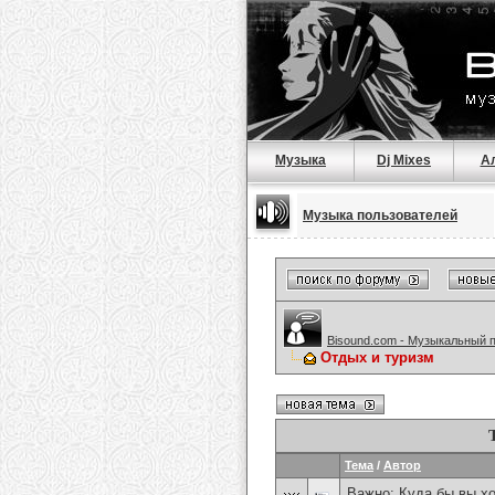
Музыка
Dj Mixes
А
Музыка пользователей
Bisound.com - Музыкальный 
Отдых и туризм
Тема
/
Автор
Важно:
Куда бы вы хо