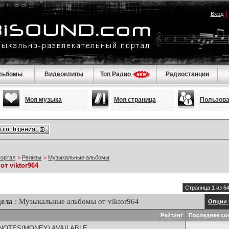
Вход
льбомы
Видеоклипы
Топ Радио
Радиостанции
Моя музыка
Моя страница
Пользов
портал
>
Релизы
>
Музыкальные альбомы
т viktor964
Страница 1 из 6
дела
: Музыкальные альбомы от viktor964
Опции 
Рейтинг
Последнее со
NOTES(MONEY) AVAILABLE