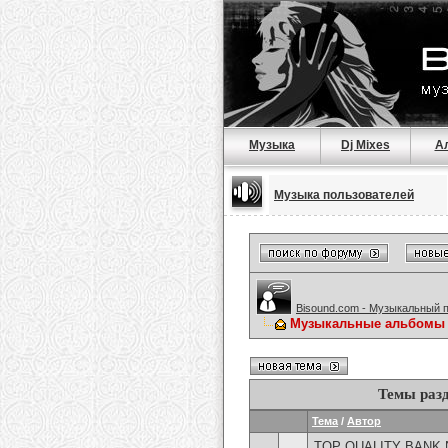
Музыка
Dj Mixes
А
Музыка пользователей
Bisound.com - Музыкальный 
Музыкальные альбомы о
Темы раз
Тема
/
Автор
TOP QUALITY BANK 