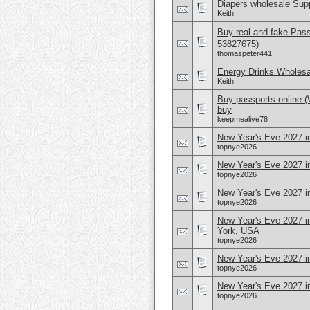
Diapers wholesale Supp
Keith
Buy real and fake Pas
53827675)
thomaspeter441
Energy Drinks Wholesa
Keith
Buy passports online 
buy
keepmealive78
New Year's Eve 2027 in
topnye2026
New Year's Eve 2027 in
topnye2026
New Year's Eve 2027 i
topnye2026
New Year's Eve 2027 i
York, USA
topnye2026
New Year's Eve 2027 i
topnye2026
New Year's Eve 2027 i
topnye2026