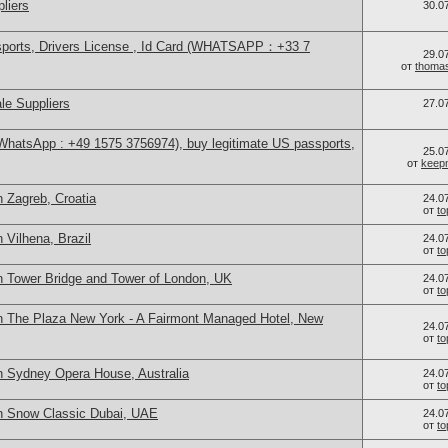
liers
30.0
sports, Drivers License , Id Card (WHATSAPP：+33 7
29.0
от
thoma
le Suppliers
27.0
(WhatsApp : +49 1575 3756974), buy legitimate US passports,
25.0
от
keep
 Zagreb, Croatia
24.0
от
t
 Vilhena, Brazil
24.0
от
t
n Tower Bridge and Tower of London, UK
24.0
от
t
n The Plaza New York - A Fairmont Managed Hotel, New
24.0
от
t
n Sydney Opera House, Australia
24.0
от
t
n Snow Classic Dubai, UAE
24.0
от
t