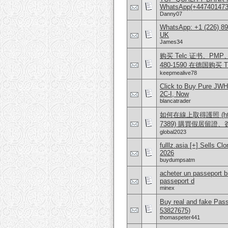
WhatsApp(+4474014
Danny07
WhatsApp: +1 (226) 894
UK
James34
购买 Telc 证书、PMP、AW
480-1590 在德国购买 T
keepmealive78
Click to Buy Pure JW
2C-I, Now
blancatrader
如何在線上取得護照 (https:/
7389) 購買假居留證
global2023
fulllz.asia [+] Sells
2026
buydumpsatm
acheter un passeport b
passeport d
minex
Buy real and fake Pas
53827675)
thomaspeter441