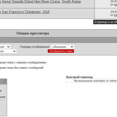
n Seoul Yeouido Eland Han River Cruise, South Korea
24.0
от
t
n San Francisco Chinatown, USA
24.0
от
t
Страница 1 из 6
Опции просмотра
Порядок отображения
рная тема с новыми сообщениями
рная тема без новых сообщений
Быстрый переход
ия
ения