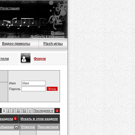
|
Регистрация
Помощь
Добавить в избранное
Видео приколы
Flash-игры
атели
Форум
Имя
Пароль
4
1
2
3
11
51
>
Последняя
»
раздела
Искать в этом разделе
общение
Ответов
Просмотров