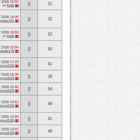
7.2026
16:02
0
31
от
Keith
7.2026
16:05
0
32
speter441
7.2026
16:59
0
52
от
Keith
7.2026
23:56
0
60
mealive78
7.2026
17:29
0
61
opnye2026
7.2026
16:36
0
39
opnye2026
7.2026
15:46
0
54
opnye2026
7.2026
14:52
0
48
opnye2026
7.2026
13:59
0
51
opnye2026
7.2026
13:01
0
49
opnye2026