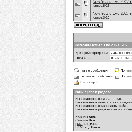
New Year's Eve 2027 i
topnye2026
New Year's Eve 2027 i
topnye2026
Показаны темы с 1 по 20 из 1265
Критерий сортировки
Показать
Новые сообщения
Популя
Нет новых сообщений
Популя
Тема закрыта
Ваши права в разделе
Вы
не можете
создавать темы
Вы
не можете
отвечать на сообщен
Вы
не можете
прикреплять файлы
Вы
не можете
редактировать сообщ
BB коды
Вкл.
Смайлы
Вкл.
[IMG]
код
Вкл.
HTML код
Выкл.