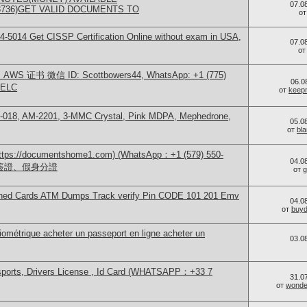
07.0
73736)GET VALID DOCUMENTS TO
о
-5014​ Get CISSP Certification Online without exam in USA,
07.0
о
S 证书 微信 ID: Scottbowers44, WhatsApp: +1 (775)
06.0
ELC
от
keep
H-018, AM-2201, 3-MMC Crystal, Pink MDPA, Mephedrone,
05.0
от
bl
/documentshome1.com) (WhatsApp：+1 (579) 550-
04.0
、簽證、假身分證
от
g
 Cloned Cards ATM Dumps Track verify Pin CODE 101 201 Emv
04.0
от
buy
iométrique acheter un passeport en ligne acheter un
03.0
sports, Drivers License , Id Card (WHATSAPP：+33 7
31.0
от
wonder