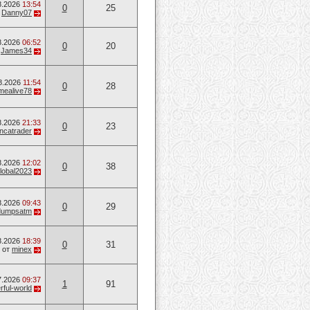
8.2026
13:54
0
25
т
Danny07
8.2026
06:52
0
20
т
James34
8.2026
11:54
0
28
mealive78
8.2026
21:33
0
23
ancatrader
8.2026
12:02
0
38
lobal2023
8.2026
09:43
0
29
dumpsatm
8.2026
18:39
0
31
от
minex
7.2026
09:37
1
91
ful-world