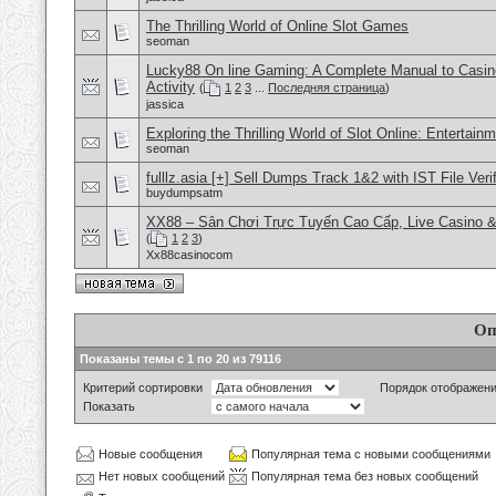
The Thrilling World of Online Slot Games
seoman
Lucky88 On line Gaming: A Complete Manual to Casin
Activity
(
1
2
3
...
Последняя страница
)
jassica
Exploring the Thrilling World of Slot Online: Entertainm
seoman
fulllz.asia [+] Sell Dumps Track 1&2 with IST File Ver
buydumpsatm
XX88 – Sân Chơi Trực Tuyến Cao Cấp, Live Casino 
(
1
2
3
)
Xx88casinocom
Оп
Показаны темы с 1 по 20 из 79116
Критерий сортировки
Порядок отображен
Показать
Новые сообщения
Популярная тема с новыми сообщениями
Нет новых сообщений
Популярная тема без новых сообщений