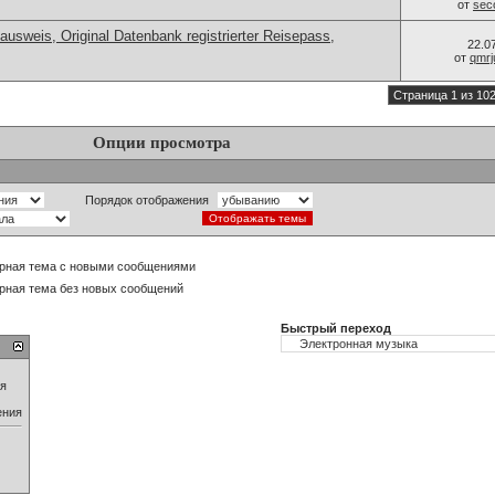
от
sec
ausweis, Original Datenbank registrierter Reisepass,
22.0
от
qmrj
Страница 1 из 10
Опции просмотра
Порядок отображения
рная тема с новыми сообщениями
рная тема без новых сообщений
Быстрый переход
ия
ения