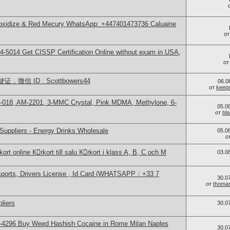
 oxidize & Red Mecury WhatsApp: +447401473736 Caluaine
о
-5014​ Get CISSP Certification Online without exam in USA,
о
信 ID : Scottbowers44
06.0
от
keep
-018, AM-2201, 3-MMC Crystal, Pink MDMA, Methylone, 6-
05.0
от
bl
Suppliers - Energy Drinks Wholesale
05.0
о
ort online Kِrkort till salu Kِrkort i klass A, B, C och M
03.0
sports, Drivers License , Id Card (WHATSAPP：+33 7
30.0
от
thoma
liers
30.0
-4296 Buy Weed Hashish Cocaine in Rome Milan Naples
30.0