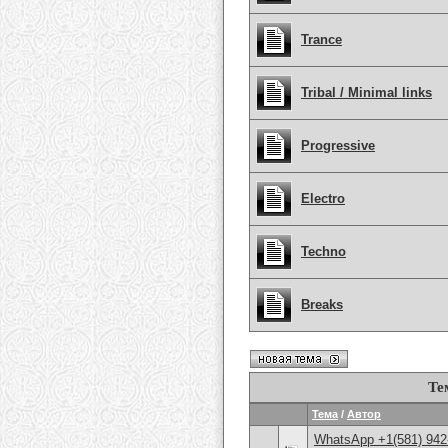
Trance
Tribal / Minimal links
Progressive
Electro
Techno
Breaks
Те
Тема
/
Автор
WhatsApp +1(581) 942