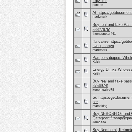
Italy Tur
penson
At https://getdocuments
markmark
Buy real and fake Pas
53827675)
thomaspeter441
На сайте https://get
визы, получ
markmark
Pampers diapers Whole
Keith
Energy Drinks Wholesa
Keith
Buy real and fake pass
3756974)
keepmealive78
Su https://getdocuments
per
mamaking
Buy NEBOSH Oil and G
Qatar(certifitasap@gm
James34
Buy Nembutal, Ketami