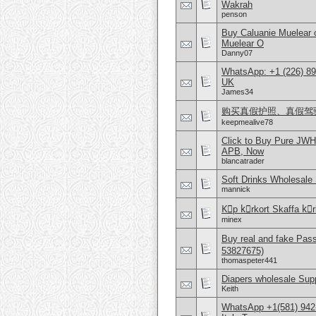
Wakrah
penson
Buy Caluanie Muelear
Muelear O
Danny07
WhatsApp: +1 (226) 894
UK
James34
购买真假护照、真假驾驶证，微
keepmealive78
Click to Buy Pure JWH
APB, Now
blancatrader
Soft Drinks Wholesale 
mannick
Kِp kِrkort Skaffa kِrk
minex
Buy real and fake Pas
53827675)
thomaspeter441
Diapers wholesale Supp
Keith
WhatsApp +1(581) 942