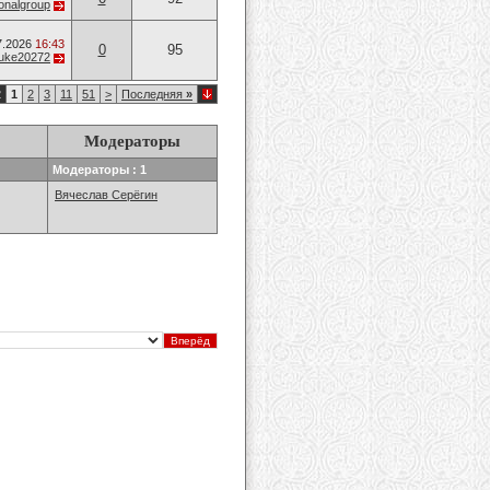
onalgroup
7.2026
16:43
0
95
uke20272
2
1
2
3
11
51
>
Последняя
»
Модераторы
Модераторы : 1
Вячеслав Серёгин