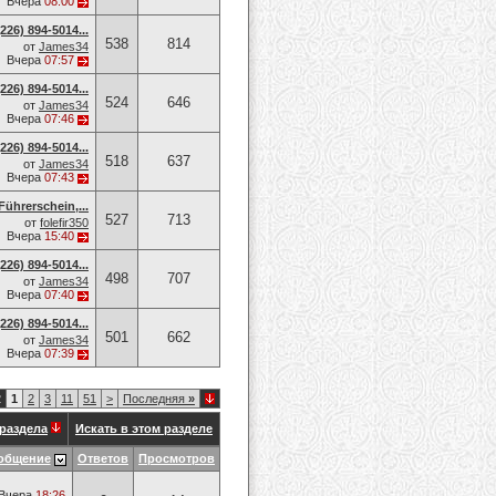
Вчера
08:00
26) 894-5014​...
538
814
от
James34
Вчера
07:57
26) 894-5014​...
524
646
от
James34
Вчера
07:46
26) 894-5014​...
518
637
от
James34
Вчера
07:43
Führerschein,...
527
713
от
folefir350
Вчера
15:40
26) 894-5014​...
498
707
от
James34
Вчера
07:40
26) 894-5014​...
501
662
от
James34
Вчера
07:39
2
1
2
3
11
51
>
Последняя
»
раздела
Искать в этом разделе
общение
Ответов
Просмотров
Вчера
18:26