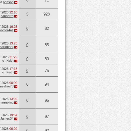
0
71
от
penson
7.2026
22:10
5
928
т
cachorro
7.2026
16:25
0
82
speter441
7.2026
13:25
0
85
markmark
7.2026
21:22
0
80
от
Keith
7.2026
17:18
0
75
от
Keith
7.2026
00:09
0
94
mealive78
7.2026
13:02
0
95
mamaking
7.2026
19:54
0
97
т
James34
7.2026
06:02
0
92