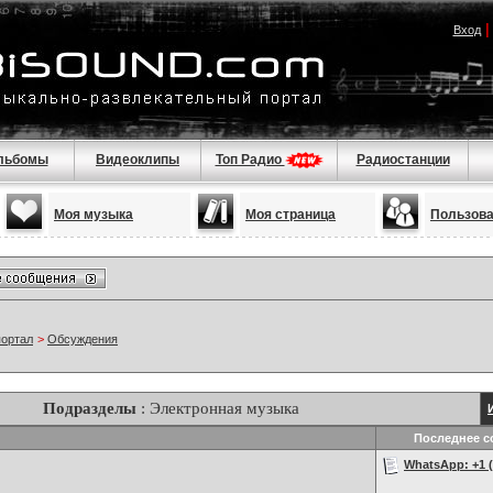
Вход
льбомы
Видеоклипы
Топ Радио
Радиостанции
Моя музыка
Моя страница
Пользов
портал
>
Обсуждения
Подразделы
: Электронная музыка
Последнее с
WhatsApp: +1 (2