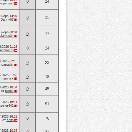
0
14
от
penson
Вчера
14:07
0
11
т
Danny07
Вчера
08:01
0
17
т
James34
8.2026
11:25
0
24
mealive78
8.2026
22:13
0
23
ancatrader
8.2026
21:52
0
18
т
mannick
8.2026
18:54
0
45
от
minex
7.2026
18:14
0
91
speter441
7.2026
16:22
0
70
от
Keith
7.2026
10:35