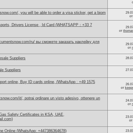
now.com/, you will be able to order a visa sticker, get a biom
29.0
о
sports, Drivers License , Id Card (WHATSAPP：+33 7
29.0
от
thoma
documentsnow.com/ru/ вы сможете заказать наклейку для
29.0
от
sale Suppliers
28.0
le Suppliers
27.0
port online, Buy ID cards online, (WhatsApp : +49 1575
26.0
от
keep
now.com/it/, potrai ordinare un visto adesivo, ottenere un
24.0
от
as Safety Certificates in KSA, UAE,
23.0
ail.com)
о
ne Online (WhatsApp: +447386364678)
23.0