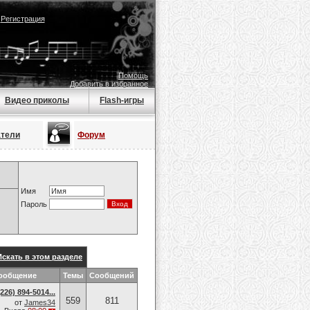
|
Регистрация
Помощь
Добавить в избранное
Видео приколы
Flash-игры
атели
Форум
Имя
Пароль
Искать в этом разделе
ообщение
Темы
Сообщений
26) 894-5014​...
559
811
от
James34