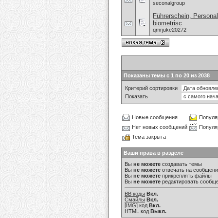
seconalgroup
Führerschein, Personal
biometrisc
qmrjuke20272
Показаны темы с 1 по 20 из 2038
Критерий сортировки
Показать
Новые сообщения
Популя
Нет новых сообщений
Популя
Тема закрыта
Ваши права в разделе
Вы
не можете
создавать темы
Вы
не можете
отвечать на сообщен
Вы
не можете
прикреплять файлы
Вы
не можете
редактировать сообщ
BB коды
Вкл.
Смайлы
Вкл.
[IMG]
код
Вкл.
HTML код
Выкл.