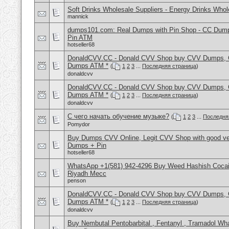
Soft Drinks Wholesale Suppliers - Energy Drinks Whol
mannick
dumps101.com: Real Dumps with Pin Shop - CC Dum
Pin ATM
hotseller68
DonaldCVV.CC - Donald CVV Shop buy CVV Dumps, CC
Dumps ATM *
(
1
2
3
...
Последняя страница
)
donaldcvv
DonaldCVV.CC - Donald CVV Shop buy CVV Dumps, CC
Dumps ATM *
(
1
2
3
...
Последняя страница
)
donaldcvv
С чего начать обучение музыке?
(
1
2
3
...
Последня
Pomydor
Buy Dumps CVV Online, Legit CVV Shop with good ve
Dumps + Pin
hotseller68
WhatsApp +1(581) 942-4296 Buy Weed Hashish Cocain
Riyadh Mecc
penson
DonaldCVV.CC - Donald CVV Shop buy CVV Dumps, CC
Dumps ATM *
(
1
2
3
...
Последняя страница
)
donaldcvv
Buy Nembutal Pentobarbital , Fentanyl , Tramadol 