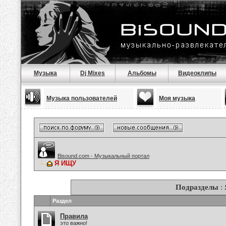
Музыка
Dj Mixes
Альбомы
Видеоклипы
Музыка пользователей
Моя музыка
Bisound.com - Музыкальный портал
Я ИЩУ
Подразделы
:
Раздел
Правила
это важно!