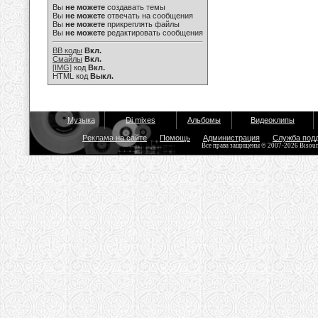
Вы
не можете
создавать темы
Вы
не можете
отвечать на сообщения
Вы
не можете
прикреплять файлы
Вы
не можете
редактировать сообщения
BB коды
Вкл.
Смайлы
Вкл.
[IMG]
код
Вкл.
HTML код
Выкл.
Музыка
Dj mixes
Альбомы
Видеоклипы
Реклама на сайте
Помощь
Администрация
Служба под
Все права защищены © 2007-2026 Bisou