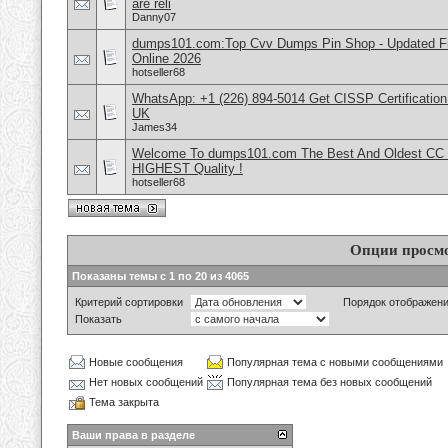
are reli
Danny07
dumps101.com:Top Cvv Dumps Pin Shop - Updated Fre
Online 2026
hotseller68
WhatsApp: +1 (226) 894-5014​ Get CISSP Certification
UK
James34
Welcome To dumps101.com The Best And Oldest CC
HIGHEST Quality !
hotseller68
Опции просм
Показаны темы с 1 по 20 из 4065
Критерий сортировки
Порядок отображен
Показать
Новые сообщения
Популярная тема с новыми сообщениями
Нет новых сообщений
Популярная тема без новых сообщений
Тема закрыта
Ваши права в разделе