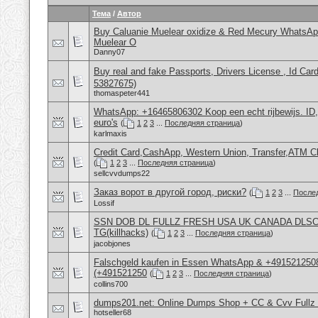
Тема
/
Автор
Buy Caluanie Muelear oxidize & Red Mecury WhatsAp
Muelear O
Danny07
Buy real and fake Passports, Drivers License , Id
53827675)
thomaspeter441
WhatsApp: +16465806302 Koop een echt rijbewijs. ID
euro's
(
1
2
3
...
Последняя страница
)
karlmaxis
Credit Card,CashApp, Western Union, Transfer,ATM C
(
1
2
3
...
Последняя страница
)
sellcvvdumps22
Заказ ворот в другой город, риски?
(
1
2
3
...
После
Lossif
SSN DOB DL FULLZ FRESH USA UK CANADA DLS
TG(killhacks)
(
1
2
3
...
Последняя страница
)
jacobjones
Falschgeld kaufen in Essen WhatsApp & +4915212508
(+491521250
(
1
2
3
...
Последняя страница
)
collins700
dumps201.net: Online Dumps Shop + CC & Cvv Fullz 
hotseller68