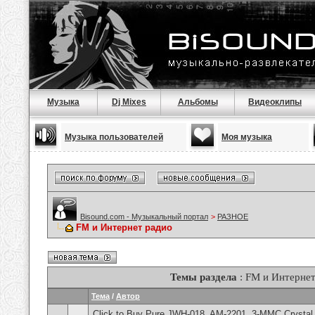
Музыка
Dj Mixes
Альбомы
Видеоклипы
Музыка пользователей
Моя музыка
Bisound.com - Музыкальный портал
>
РАЗНОЕ
FM и Интернет радио
Темы раздела
: FM и Интернет
Тема
/
Автор
Click to Buy Pure JWH-018, AM-2201, 3-MMC Crystal