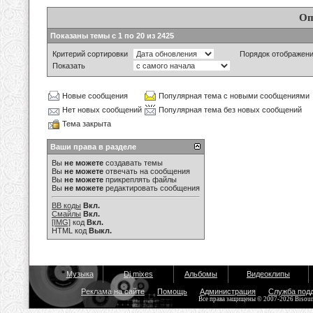
Оп
Показаны темы с 1 по 20 из 2425
Критерий сортировки
Порядок отображен
Показать
Новые сообщения
Популярная тема с новыми сообщениями
Нет новых сообщений
Популярная тема без новых сообщений
Тема закрыта
Ваши права в разделе
Вы
не можете
создавать темы
Вы
не можете
отвечать на сообщения
Вы
не можете
прикреплять файлы
Вы
не можете
редактировать сообщения
BB коды
Вкл.
Смайлы
Вкл.
[IMG]
код
Вкл.
HTML код
Выкл.
Музыка
Dj mixes
Альбомы
Видеоклипы
Реклама на сайте
Помощь
Администрация
Служба под
Все права защищены © 2007-2026 Bisou