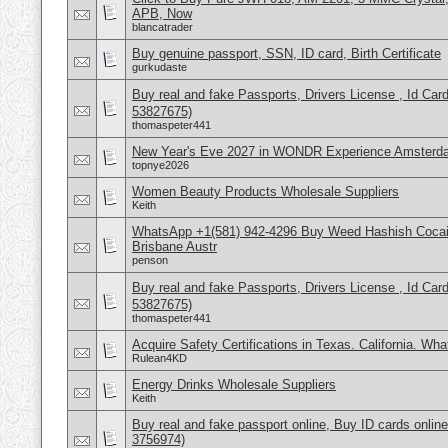
APB, Now
blancatrader
Buy genuine passport, SSN, ID card, Birth Certificate
gurkudaste
Buy real and fake Passports, Drivers License , Id
53827675)
thomaspeter441
New Year's Eve 2027 in WONDR Experience Amsterda
topnye2026
Women Beauty Products Wholesale Suppliers
Keith
WhatsApp +1(581) 942-4296 Buy Weed Hashish Cocai
Brisbane Austr
penson
Buy real and fake Passports, Drivers License , Id
53827675)
thomaspeter441
Acquire Safety Certifications in Texas. California. Wh
Rulean4KD
Energy Drinks Wholesale Suppliers
Keith
Buy real and fake passport online, Buy ID cards onli
3756974)