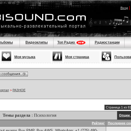
Вход
льбомы
Видеоклипы
Топ Радио
Радиостанции
Моя музыка
Моя страница
Пользов
портал
>
РАЗНОЕ
Страница 1 из 8
Темы раздела
: Психология
Опции 
Рейтинг
Последнее со
thout exams,Buy PMP, Buy AWS, WhatsApp: +1 (775) 480-