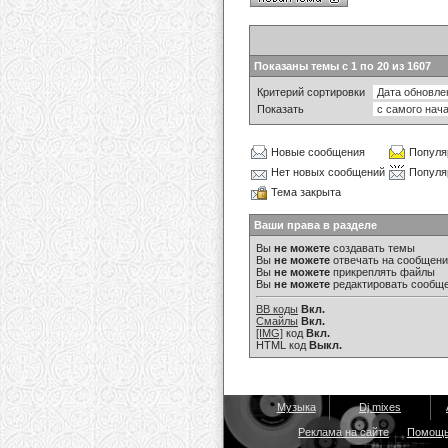
Показаны темы с 1 по 20 из 1607
Критерий сортировки
Показать
Новые сообщения
Популя
Нет новых сообщений
Популя
Тема закрыта
Ваши права в разделе
Вы
не можете
создавать темы
Вы
не можете
отвечать на сообщен
Вы
не можете
прикреплять файлы
Вы
не можете
редактировать сообщ
BB коды
Вкл.
Смайлы
Вкл.
[IMG]
код
Вкл.
HTML код
Выкл.
Музыка
Dj mixes
Реклама на сайте
Помощ