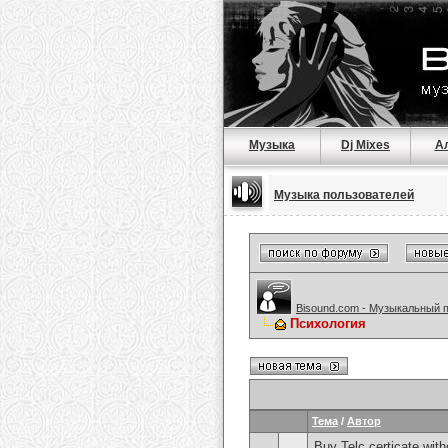
Музыка
Dj Mixes
А
Музыка пользователей
Bisound.com - Музыкальный 
Психология
Тема
/
Автор
Buy Telc certicate wi