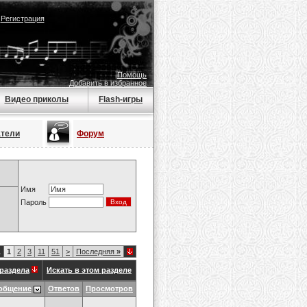
|
Регистрация
Помощь
Добавить в избранное
Видео приколы
Flash-игры
атели
Форум
Имя
Пароль
1
1
2
3
11
51
>
Последняя
»
раздела
Искать в этом разделе
общение
Ответов
Просмотров