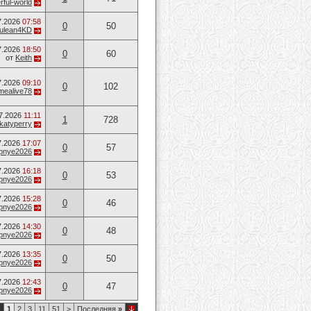
ful-world
7.2026
07:58
0
50
ulean4KD
7.2026
18:50
0
60
от
Keith
7.2026
09:10
0
102
mealive78
7.2026
11:11
1
728
katyperry
7.2026
17:07
0
57
opnye2026
7.2026
16:18
0
53
opnye2026
7.2026
15:28
0
46
opnye2026
7.2026
14:30
0
48
opnye2026
7.2026
13:35
0
50
opnye2026
7.2026
12:43
0
47
opnye2026
1
1
2
3
11
51
>
Последняя
»