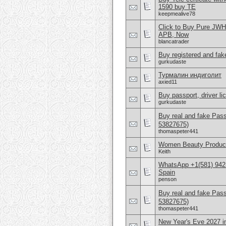
1590 buy TE
keepmealive78
Click to Buy Pure JW
APB, Now
blancatrader
Buy registered and fake
gurkudaste
Турмалин индиголит
axied11
Buy passport, driver l
gurkudaste
Buy real and fake Pas
53827675)
thomaspeter441
Women Beauty Product
Keith
WhatsApp +1(581) 942-
Spain
penson
Buy real and fake Pas
53827675)
thomaspeter441
New Year's Eve 2027 i