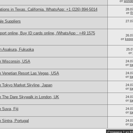
от
wonder
cations in Texas. California. WhatsApp: +1 (226) 894-5014
28.0
от
R
le Suppliers
27.0
port online, Buy ID cards online, (WhatsApp : +49 1575
26.0
от
keep
n Asakura, Fukuoka
25.0
от
n Wisconsin, USA
24.0
от
t
n Venetian Resort Las Vegas, USA
24.0
от
t
n Tokyo Market Skyline, Japan
24.0
от
t
n The Dare Skywalk in London, UK
24.0
от
t
 Suva, Fiji
24.0
от
t
 Sintra, Portugal
24.0
от
t
Страница 1 из 8