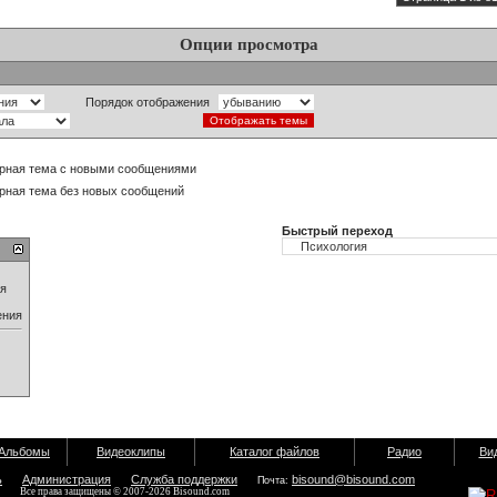
Опции просмотра
Порядок отображения
рная тема с новыми сообщениями
рная тема без новых сообщений
Быстрый переход
ия
ения
Альбомы
Видеоклипы
Каталог файлов
Радио
Ви
ь
Администрация
Служба поддержки
bisound@bisound.com
Почта:
Все права защищены © 2007-2026 Bisound.com