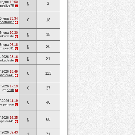
годня
12:50
0
3
mealive78
Вчера
23:34
0
18
ancatrader
Вчера
10:30
0
15
urkudaste
Вчера
06:18
0
20
от
axied11
8.2026
23:16
0
21
urkudaste
7.2026
18:49
0
113
speter441
7.2026
17:19
0
37
от
Keith
7.2026
11:19
0
46
от
penson
7.2026
16:35
0
60
speter441
7.2026
09:43
1
71