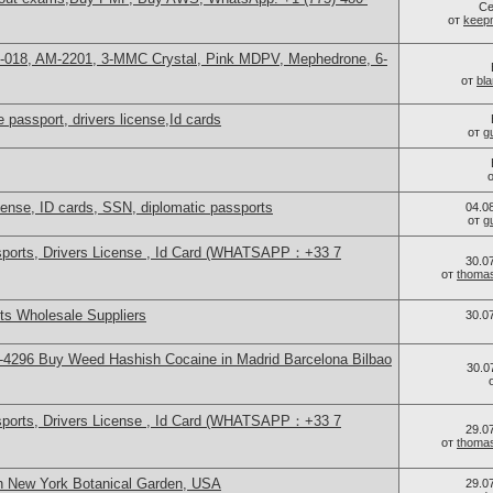
Се
от
keep
H-018, AM-2201, 3-MMC Crystal, Pink MDPV, Mephedrone, 6-
от
bl
 passport, drivers license,Id cards
от
g
icense, ID cards, SSN, diplomatic passports
04.0
от
g
sports, Drivers License , Id Card (WHATSAPP：+33 7
30.0
от
thoma
s Wholesale Suppliers
30.0
4296 Buy Weed Hashish Cocaine in Madrid Barcelona Bilbao
30.0
sports, Drivers License , Id Card (WHATSAPP：+33 7
29.0
от
thoma
n New York Botanical Garden, USA
29.0