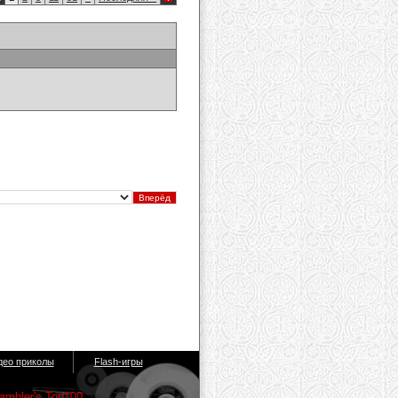
део приколы
Flash-игры