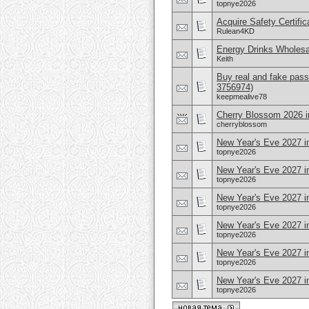
topnye2026
Acquire Safety Certifi
Rulean4KD
Energy Drinks Wholesa
Keith
Buy real and fake pass
3756974)
keepmealive78
Cherry Blossom 2026 i
cherryblossom
New Year's Eve 2027 i
topnye2026
New Year's Eve 2027 i
topnye2026
New Year's Eve 2027 i
topnye2026
New Year's Eve 2027 i
topnye2026
New Year's Eve 2027 in
topnye2026
New Year's Eve 2027 in
topnye2026