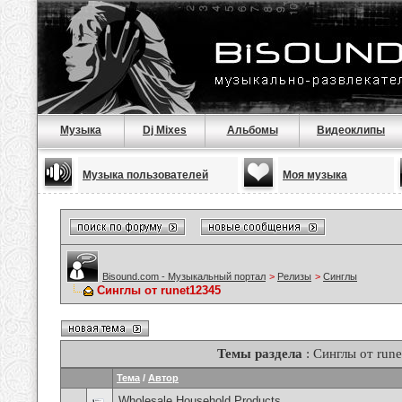
Музыка
Dj Mixes
Альбомы
Видеоклипы
Музыка пользователей
Моя музыка
Bisound.com - Музыкальный портал
>
Релизы
>
Синглы
Синглы от runet12345
Темы раздела
: Синглы от run
Тема
/
Автор
Wholesale Household Products