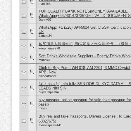
mannick
TOP QUALITY BANK NOTES(MONEY) AVAILABLE
WhatsApp(+447401473736)GET VALID DOCUMENTS
Danny07
WhatsApp: +1 (226) 894-5014​ Get CISSP Certification
UK
James34
购买加拿大居留许可, 购买加拿大永久居民卡，（微信：Scot
keepmealive78
Soft Drinks Wholesale Suppliers - Energy Drinks Whol
mannick
Click to Buy Pure JWH-018, AM-2201, 3-MMC Crysta
APB, Now
blancatrader
fulllz.asia [+] info fullz SSN DOB DL KYC DATA AL
LEADS NIN SIN
buydumpsatm
buy passport online passport for sale fake passport fo
passp
minex
Buy real and fake Passports, Drivers License , Id
53827675)
thomaspeter441