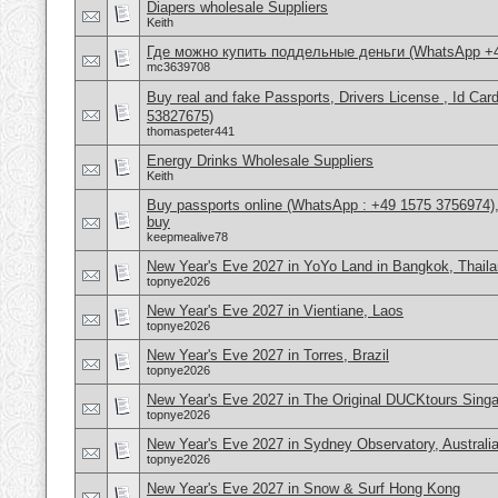
Diapers wholesale Suppliers
Keith
Где можно купить поддельные деньги (WhatsApp +
mc3639708
Buy real and fake Passports, Drivers License , Id
53827675)
thomaspeter441
Energy Drinks Wholesale Suppliers
Keith
Buy passports online (WhatsApp : +49 1575 3756974),
buy
keepmealive78
New Year's Eve 2027 in YoYo Land in Bangkok, Thail
topnye2026
New Year's Eve 2027 in Vientiane, Laos
topnye2026
New Year's Eve 2027 in Torres, Brazil
topnye2026
New Year's Eve 2027 in The Original DUCKtours Sing
topnye2026
New Year's Eve 2027 in Sydney Observatory, Australi
topnye2026
New Year's Eve 2027 in Snow & Surf Hong Kong