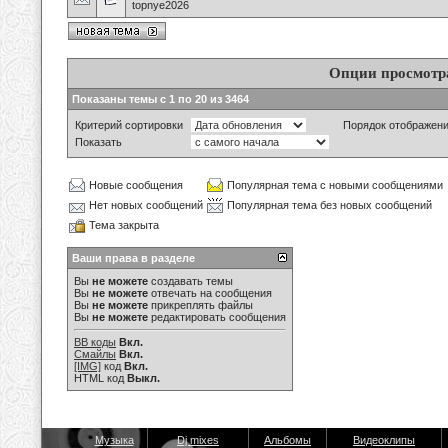
topnye2026
Опции просмотр
Показаны темы с 1 по 20 из 3464
Критерий сортировки
Порядок отображен
Показать
Новые сообщения
Популярная тема с новыми сообщениями
Нет новых сообщений
Популярная тема без новых сообщений
Тема закрыта
Ваши права в разделе
Вы
не можете
создавать темы
Вы
не можете
отвечать на сообщения
Вы
не можете
прикреплять файлы
Вы
не можете
редактировать сообщения
BB коды
Вкл.
Смайлы
Вкл.
[IMG]
код
Вкл.
HTML код
Выкл.
Музыка
Dj mixes
Альбомы
Видеоклипы