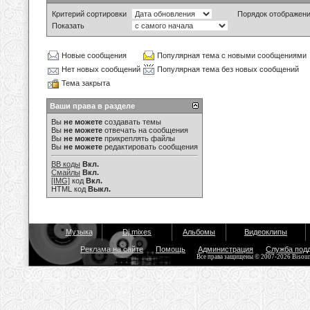
Критерий сортировки
Порядок отображен
Показать
Новые сообщения
Популярная тема с новыми сообщениями
Нет новых сообщений
Популярная тема без новых сообщений
Тема закрыта
Ваши права в разделе
Вы
не можете
создавать темы
Вы
не можете
отвечать на сообщения
Вы
не можете
прикреплять файлы
Вы
не можете
редактировать сообщения
BB коды
Вкл.
Смайлы
Вкл.
[IMG]
код
Вкл.
HTML код
Выкл.
Музыка
Dj mixes
Альбомы
Видеоклипы
Реклама на сайте
Помощь
Администрация
Служба под
Все права защищены © 2007-2026 Bisou