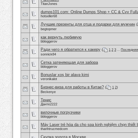
TitanJones
dumps101.com: Online Dumps Shop + CC & Cvv Fullz
hotseller68
Лучшие презенты для отца и подарки для мужчин
(
begtopmer
как вернуть любимую
bbloggerov
Ради чего я обратился к хакеру
(
1
2
3
...
Последняя
sonnick84
Сетка затеняющая для забора
bbloggerov
Bonuslar xoş bir əlavə kimi
veronikalot
Бизнес-виза для работы в Китае?
(
1
2
)
Beckenye
Тенис
Данте2222
вилочные погрузчики
bbloggerov
Máy Laser trẻ hóa da cho spa kinh nghiệm chọn thiết 
thanhtrucmedcom
Скупка золота в Москве