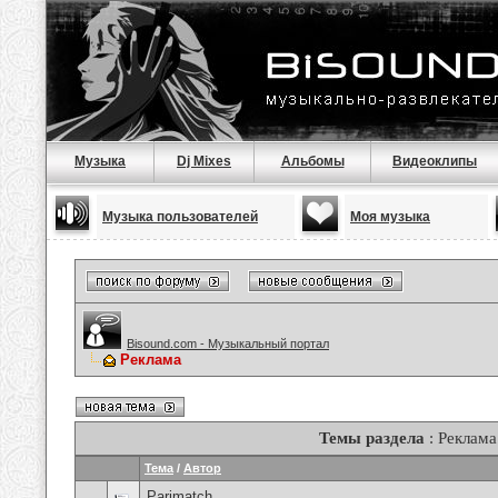
Музыка
Dj Mixes
Альбомы
Видеоклипы
Музыка пользователей
Моя музыка
Bisound.com - Музыкальный портал
Реклама
Темы раздела
: Реклама
Тема
/
Автор
Parimatch