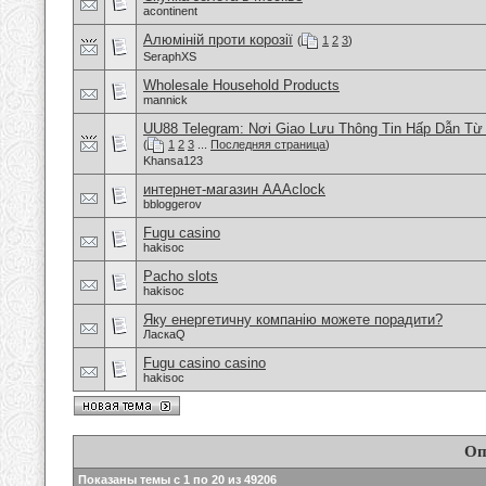
acontinent
Алюміній проти корозії
(
1
2
3
)
SeraphXS
Wholesale Household Products
mannick
UU88 Telegram: Nơi Giao Lưu Thông Tin Hấp Dẫn T
(
1
2
3
...
Последняя страница
)
Khansa123
интернет-магазин AAAclock
bbloggerov
Fugu casino
hakisoc
Pacho slots
hakisoc
Яку енергетичну компанію можете порадити?
ЛаскаQ
Fugu casino casino
hakisoc
Оп
Показаны темы с 1 по 20 из 49206