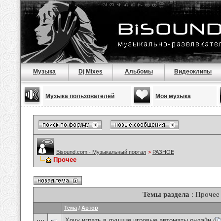
Музыка
Dj Mixes
Альбомы
Видеоклипы
Музыка пользователей
Моя музыка
Bisound.com - Музыкальный портал
>
РАЗНОЕ
Прочее
Темы раздела
: Прочее
Тема
/
Автор
Хочу играть в лучшие игровые автоматы онлайн
(