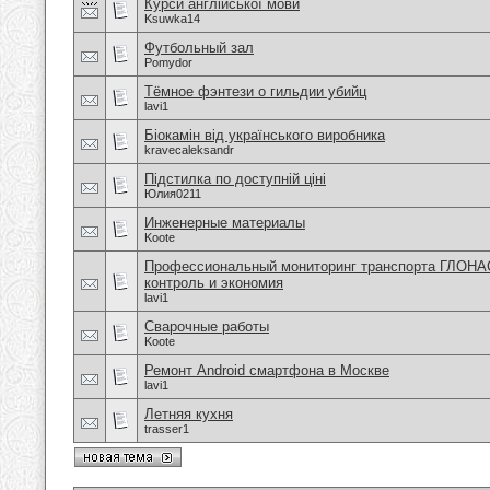
Курси англійської мови
Ksuwka14
Футбольный зал
Pomydor
Тёмное фэнтези о гильдии убийц
lavi1
Біокамін від українського виробника
kravecaleksandr
Підстилка по доступній ціні
Юлия0211
Инженерные материалы
Koote
Профессиональный мониторинг транспорта ГЛОНА
контроль и экономия
lavi1
Сварочные работы
Koote
Ремонт Android смартфона в Москве
lavi1
Летняя кухня
trasser1