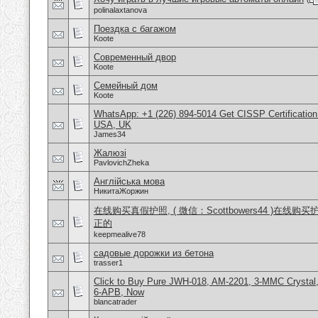
polinalaxtanova
Поездка с багажом
Koote
Современный двор
Koote
Семейный дом
Koote
WhatsApp: +1 (226) 894-5014​ Get CISSP Certification
USA, UK
James34
Жалюзі
PavlovichZheka
Англійська мова
НикитаЖоржин
在线购买真假护照, ( 微信：Scottbowers44 )在线购
正的
keepmealive78
садовые дорожки из бетона
trasser1
Click to Buy Pure JWH-018, AM-2201, 3-MMC Crysta
6-APB, Now
blancatrader