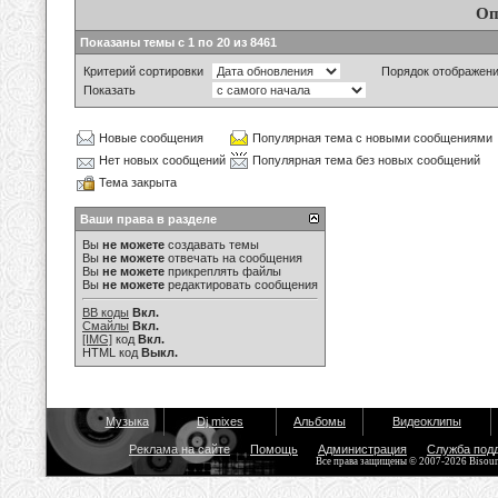
Оп
Показаны темы с 1 по 20 из 8461
Критерий сортировки
Порядок отображен
Показать
Новые сообщения
Популярная тема с новыми сообщениями
Нет новых сообщений
Популярная тема без новых сообщений
Тема закрыта
Ваши права в разделе
Вы
не можете
создавать темы
Вы
не можете
отвечать на сообщения
Вы
не можете
прикреплять файлы
Вы
не можете
редактировать сообщения
BB коды
Вкл.
Смайлы
Вкл.
[IMG]
код
Вкл.
HTML код
Выкл.
Музыка
Dj mixes
Альбомы
Видеоклипы
Реклама на сайте
Помощь
Администрация
Служба под
Все права защищены © 2007-2026 Bisou