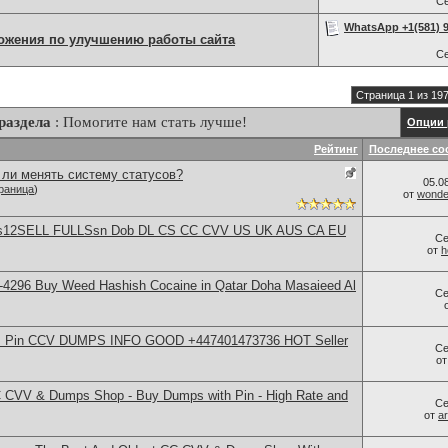
С
WhatsApp +1(581) 9
ожения по улучшению работы сайта
С
Страница 1 из 19
раздела
: Помогите нам стать лучше!
Опции 
Рейтинг
Последнее со
ли менять систему статусов?
05.0
раница
)
от
wonder
ps12SELL FULLSsn Dob DL CS CC CVV US UK AUS CA EU
Се
от
h
-4296 Buy Weed Hashish Cocaine in Qatar Doha Masaieed Al
Се
rds Pin CCV DUMPS INFO GOOD +447401473736 HOT Seller
Се
о
 CVV & Dumps Shop - Buy Dumps with Pin - High Rate and
Се
от
a