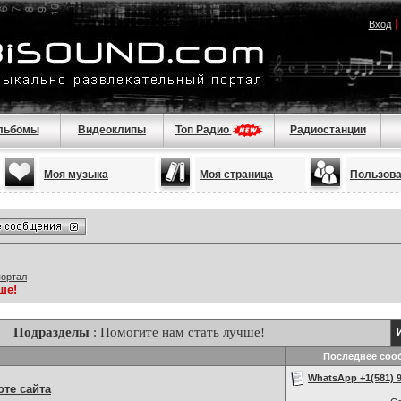
Вход
льбомы
Видеоклипы
Топ Радио
Радиостанции
Моя музыка
Моя страница
Пользов
портал
ше!
Подразделы
: Помогите нам стать лучше!
Последнее соо
WhatsApp +1(581) 9
те сайта