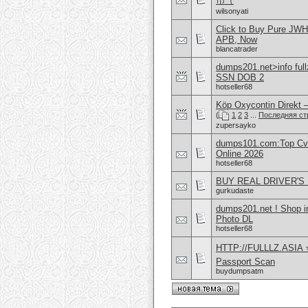
币（
wilsonyati
Click to Buy Pure JW
APB, Now
blancatrader
dumps201.net>info ful
SSN DOB 2
hotseller68
Köp Oxycontin Direkt –
(
1
2
3
...
Последняя ст
zupersayko
dumps101.com:Top Cvv
Online 2026
hotseller68
BUY REAL DRIVER'S 
gurkudaste
dumps201.net ! Shop
Photo DL
hotseller68
HTTP://FULLLZ.ASIA
Passport Scan
buydumpsatm