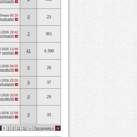
techmartin
Вчера
00:15
0
23
ancatrader
8.2026
19:42
2
361
techmartin
8.2026
13:48
41
4,398
т
seoman
8.2026
09:55
0
28
otseller68
8.2026
23:20
0
37
urkudaste
8.2026
20:05
0
29
otseller68
8.2026
12:58
0
33
dumpsatm
7
1
2
3
11
51
>
Последняя
»