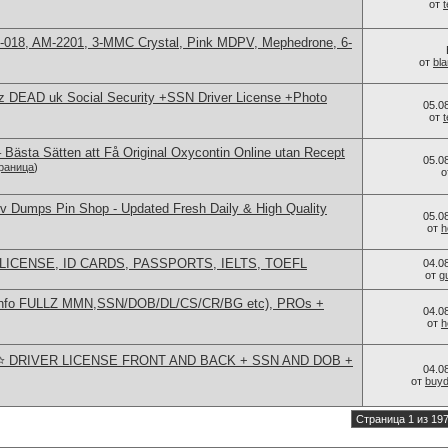
от
H-018, AM-2201, 3-MMC Crystal, Pink MDPV, Mephedrone, 6-
от
bl
lz DEAD uk Social Security +SSN Driver License +Photo
05.0
от
 Bästa Sätten att Få Original Oxycontin Online utan Recept
05.0
раница
)
о
 Dumps Pin Shop - Updated Fresh Daily & High Quality
05.0
от
h
LICENSE, ID CARDS, PASSPORTS, IELTS, TOEFL
04.0
от
g
 info FULLZ MMN,SSN/DOB/DL/CS/CR/BG etc), PROs +
04.0
от
h
 ⭐️ DRIVER LICENSE FRONT AND BACK + SSN AND DOB +
04.0
от
buy
Страница 1 из 19