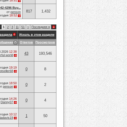
егодня
18:51
42-4296 Buy...
817
1,432
от
penson
егодня
18:52
7
1
2
3
11
51
>
Последняя
»
раздела
Искать в этом разделе
общение
Ответов
Просмотров
8.2026
12:38
43
193,546
ful-world
годня
19:19
0
8
otseller68
годня
18:50
0
2
от
penson
годня
14:26
0
4
т
Danny07
годня
10:12
1
50
riadavis19