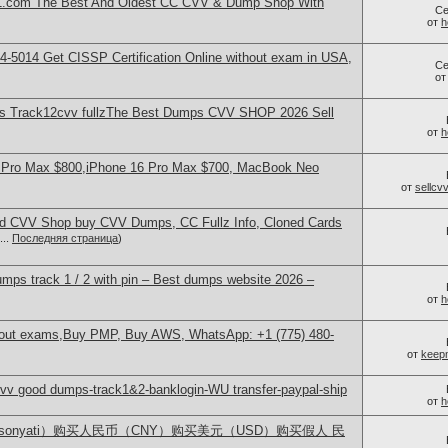
.com The Best And Oldest CC CVV & Dump Shop With
Се
от
h
-5014​ Get CISSP Certification Online without exam in USA,
Се
о
 Track12cvv fullzThe Best Dumps CVV SHOP 2026 Sell
от
h
 Pro Max $800,iPhone 16 Pro Max $700, MacBook Neo
от
sellc
d CVV Shop buy CVV Dumps, CC Fullz Info, Cloned Cards
...
Последняя страница
)
s track 1 / 2 with pin – Best dumps website 2026 –
от
h
thout exams,Buy PMP, Buy AWS, WhatsApp: +1 (775) 480-
от
keep
v good dumps-track1&2-banklogin-WU transfer-paypal-ship
от
h
lsonyati）购买人民币（CNY）购买美元（USD）购买假人 民