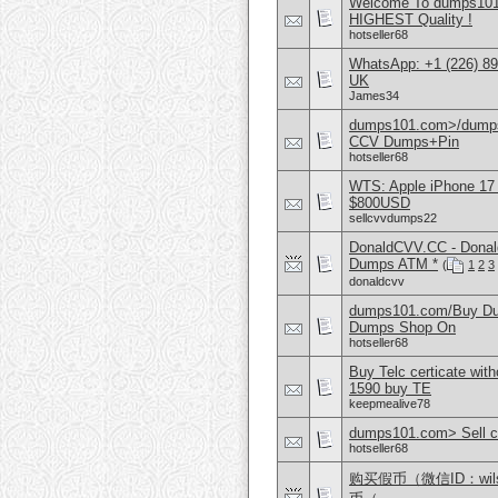
Welcome To dumps101
HIGHEST Quality !
hotseller68
WhatsApp: +1 (226) 894
UK
James34
dumps101.com>/dumps
CCV Dumps+Pin
hotseller68
WTS: Apple iPhone 17
$800USD
sellcvvdumps22
DonaldCVV.CC - Donal
Dumps ATM *
(
1
2
3
donaldcvv
dumps101.com/Buy Dump
Dumps Shop On
hotseller68
Buy Telc certicate wi
1590 buy TE
keepmealive78
dumps101.com> Sell cv
hotseller68
购买假币（微信ID：wi