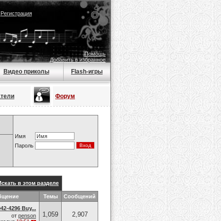
|
Регистрация
Помощь
Добавить в избранное
Видео приколы
Flash-игры
атели
Форум
Имя
Пароль
Искать в этом разделе
бщение
Темы
Сообщений
42-4296 Buy...
1,059
2,907
от
penson