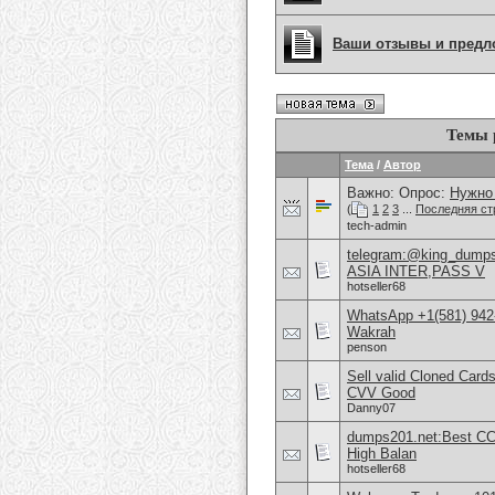
Ваши отзывы и предл
Темы 
Тема
/
Автор
Важно: Опрос:
Нужно 
(
1
2
3
...
Последняя ст
tech-admin
telegram:@king_dum
ASIA INTER,PASS V
hotseller68
WhatsApp +1(581) 942
Wakrah
penson
Sell valid Cloned Ca
CVV Good
Danny07
dumps201.net:Best CC
High Balan
hotseller68