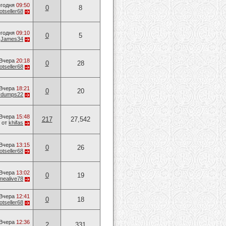
годня
09:50
0
8
otseller68
годня
09:10
0
5
т
James34
Вчера
20:18
0
28
otseller68
Вчера
18:21
0
20
vvdumps22
Вчера
15:48
217
27,542
от
khifas
Вчера
13:15
0
26
otseller68
Вчера
13:02
0
19
mealive78
Вчера
12:41
0
18
otseller68
Вчера
12:36
2
331