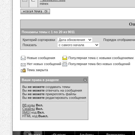
minex
Оп
Показаны темы с 1 по 20 из 9011
Критерий сортировки
Порядок отображен
Показать
Новые сообщения
Популярная тема с новыми сообщениями
Нет новых сообщений
Популярная тема без новых сообщений
Тема закрыта
Ваши права в разделе
Вы
не можете
создавать темы
Вы
не можете
отвечать на сообщения
Вы
не можете
прикреплять файлы
Вы
не можете
редактировать сообщения
BB коды
Вкл.
Смайлы
Вкл.
[IMG]
код
Вкл.
HTML код
Выкл.
Музыка
Dj mixes
Альбомы
Видеоклипы