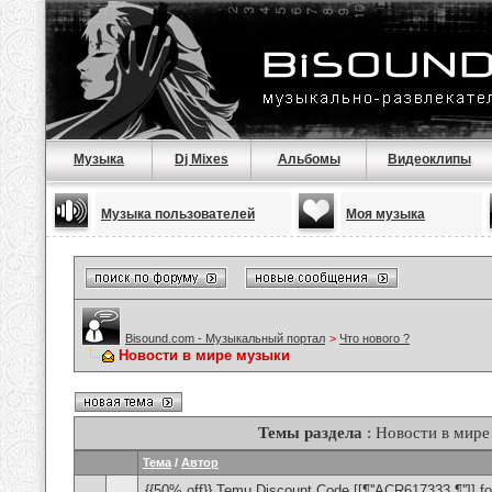
Музыка
Dj Mixes
Альбомы
Видеоклипы
Музыка пользователей
Моя музыка
Bisound.com - Музыкальный портал
>
Что нового ?
Новости в мире музыки
Темы раздела
: Новости в мире
Тема
/
Автор
{{50% off}} Temu Discount Code [[¶''ACR617333 ¶'']] fo