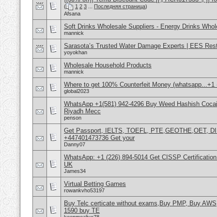
(
1
2
3
...
Последняя страница
)
Afsana
Soft Drinks Wholesale Suppliers - Energy Drinks Whol
mannick
Sarasota’s Trusted Water Damage Experts | EES Rest
yoyokhan
Wholesale Household Products
mannick
Where to get 100% Counterfeit Money (whatsapp...+1 (
global2023
WhatsApp +1(581) 942-4296 Buy Weed Hashish Cocain
Riyadh Mecc
penson
Get Passport, IELTS, TOEFL, PTE,GEOTHE,OET, D
+447401473736 Get your
Danny07
WhatsApp: +1 (226) 894-5014​ Get CISSP Certification
UK
James34
Virtual Betting Games
rowankvho53197
Buy Telc certicate without exams,Buy PMP, Buy AWS
1590 buy TE