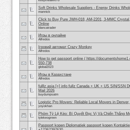
keepmealive78
Soft Drinks Wholesale Suppliers - Energy Drinks Whol
mannick
Click to Buy Pure JWH-018, AM-2201, 3-MMC Crysta
Online
blancatrader
Игры в онлайне
Alfredos
Ігровий автомат Crazy Monkey
Alfredos
How to get passport online ( https://documentshome1.
550-738
global2023
Игры в Казахстане
Alfredos
fulllz.asia [+] info fullz Canada + UK + US SIN/S
Mail 2026
buydumpsatm
Logistic Pro Movers: Reliable Local Movers in Denver
yoyokhan
Phỏm Tỷ Lệ Kèo: Bí Quyết Đọc Vị Và Chiến Thắng Mọ
tylekeogreen
Paspoort kopen Diplomatiek paspoort kopen Kontakti
+12362397630