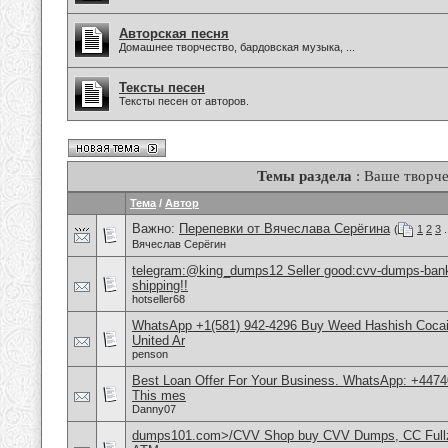
Авторская песня
Домашнее творчество, бардовская музыка, ...
Тексты песен
Тексты песен от авторов.
Темы раздела
: Ваше творче
Тема
/
Автор
Важно:
Перепевки от Вячеслава Серёгина
(
1
2
3
.
Вячеслав Серёгин
telegram:@king_dumps12 Seller good:cvv-dumps-bankl
shipping!!
hotseller68
WhatsApp +1(581) 942-4296 Buy Weed Hashish Cocai
United Ar
penson
Best Loan Offer For Your Business. WhatsApp: +4474
This mes
Danny07
dumps101.com>/CVV Shop buy CVV Dumps, CC Fullz