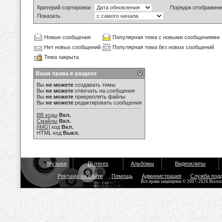
Критерий сортировки
Порядок отображен
Показать
Новые сообщения
Популярная тема с новыми сообщениями
Нет новых сообщений
Популярная тема без новых сообщений
Тема закрыта
Ваши права в разделе
Вы
не можете
создавать темы
Вы
не можете
отвечать на сообщения
Вы
не можете
прикреплять файлы
Вы
не можете
редактировать сообщения
BB коды
Вкл.
Смайлы
Вкл.
[IMG]
код
Вкл.
HTML код
Выкл.
Музыка
Dj mixes
Альбомы
Видеоклипы
Реклама на сайте
Помощь
Администрация
Служба под
Все права защищены © 2007-2026 Bisou