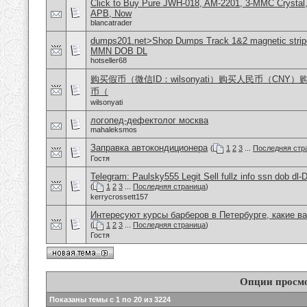
Click to Buy Pure JWH-018, AM-2201, 3-MMC Crystal
APB, Now
blancatrader
dumps201.net>Shop Dumps Track 1&2 magnetic stripe
MMN DOB DL
hotseller68
购买假币（微信ID：wilsonyati）购买人民币（CNY
币（
wilsonyati
логопед-дефектолог москва
mahaleksmos
Заправка автокондиционера
(
1
2
3
...
Последняя стр
Гостя
Telegram: Paulsky555 Legit Sell fullz info ssn dob d
(
1
2
3
...
Последняя страница
)
kerrycrossett157
Интересуют курсы барберов в Петербурге, какие в
(
1
2
3
...
Последняя страница
)
Гостя
Опции просм
Показаны темы с 1 по 20 из 3224