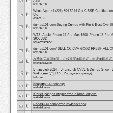
ATM
hotseller68
WhatsApp: +1 (226) 894-5014​ Get CISSP Certification
UK
James34
dumps101.com:Buying Dumps with Pin & Best Cvv S
hotseller68
WTS: Apple iPhone 17 Pro Max $800,iPhone 16 Pro 
$800USD
sellcvvdumps22
dumps101.com/ SELL CC CVV GOOD FRESH ALL 
hotseller68
在线购买真假签证，在线购买美国签证，申请美国签证
keepmealive78
Briansclub 2024 – Briansclub CVV2 & Dumps Shop - 
Wellcome
(
1
2
3
...
Последняя страница
)
fullzssn
Квартирный переезд
mahaleksmos
Юрист раздел имущества в Красноярске
mahaleksmos
масляный сепаратор компрессора
mahaleksmos