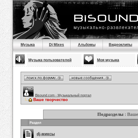
Музыка
Dj Mixes
Альбомы
Видеоклипы
Музыка пользователей
Моя музыка
Bisound.com - Музыкальный портал
Ваше творчество
Подразделы
: Ваше
Раздел
dj-миксы