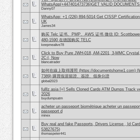
WhatsApp(+447401473736)GET VALID DOCUMENTS
Danny07
WhatsApp: +1 (226) 894-5014​ Get CISSP Certification
UK
James34
购买 Telc 证书、PMP、AWS 证书 微信 ID: Scottbowers44
480-1590 在德国购买 TELC
keepmealive78
Click to Buy Pure JWH-018, AM-2201, 3-MMC Crysta
2C-I, Now
blancatrader
如何在線上取得護照 (https://documentshome1.com) (Wh
7389) 購買假居留證、簽證、假身分證
global2023
fulllz.asia [+] Sells Cloned Cards ATM Dumps Track 
2026
buydumpsatm
acheter un passeport biométrique acheter un passeport
passeport d
minex
Buy real and fake Passports, Drivers License , Id
53827675)
thomaspeter441