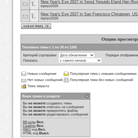
New Year's Eve 2027 in Seoul Yeouido Eland Han Rive
topnye2026
New Year's Eve 2027 in San Francisco Chinatown, U
topnye2026
Опции просмотр
Показаны темы с 1 по 20 из 1265
Критерий сортировки
Порядок отображен
Показать
Новые сообщения
Популярная тема с новыми сообщениями
Нет новых сообщений
Популярная тема без новых сообщений
Тема закрыта
Ваши права в разделе
Вы
не можете
создавать темы
Вы
не можете
отвечать на сообщения
Вы
не можете
прикреплять файлы
Вы
не можете
редактировать сообщения
BB коды
Вкл.
Смайлы
Вкл.
[IMG]
код
Вкл.
HTML код
Выкл.