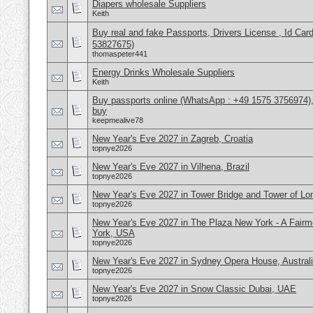
Diapers wholesale Suppliers
Keith
Buy real and fake Passports, Drivers License , Id
53827675)
thomaspeter441
Energy Drinks Wholesale Suppliers
Keith
Buy passports online (WhatsApp : +49 1575 3756974),
buy
keepmealive78
New Year's Eve 2027 in Zagreb, Croatia
topnye2026
New Year's Eve 2027 in Vilhena, Brazil
topnye2026
New Year's Eve 2027 in Tower Bridge and Tower of L
topnye2026
New Year's Eve 2027 in The Plaza New York - A Fair
York, USA
topnye2026
New Year's Eve 2027 in Sydney Opera House, Austral
topnye2026
New Year's Eve 2027 in Snow Classic Dubai, UAE
topnye2026