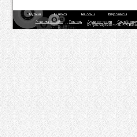
Музыка
Dj mixes
Альбомы
Видеоклипы
Реклама на сайте
Помощь
Администрация
Служба под
Все права защищены © 2007-2026 Bisou