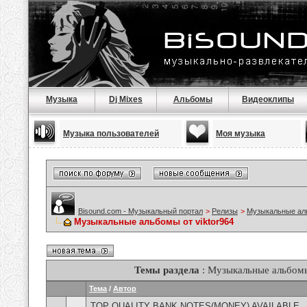
Музыка
Dj Mixes
Альбомы
Видеоклипы
Музыка пользователей
Моя музыка
Bisound.com - Музыкальный портал
>
Релизы
>
Музыкальные а
Музыкальные альбомы от viktor964
Темы раздела
: Музыкальные альбомы
Тема
/
Автор
TOP QUALITY BANK NOTES(MONEY) AVAILABLE