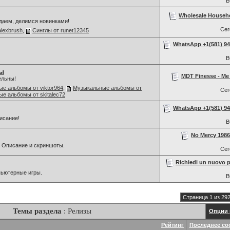
В
Wholesale Househ
даем, делимся новинками!
Се
alexbrush
,
Синглы от runet12345
WhatsApp +1(581) 942
В
ы
MDT Finesse - Me 
ельны!
е альбомы от viktor964
,
Музыкальные альбомы от
Се
е альбомы от skitalec72
WhatsApp +1(581) 942
исание!
В
No Mercy 1986
 Описание и скриншоты.
Се
Richiedi un nuovo p
мпьютерные игры.
В
Страница 1 из 29
Темы раздела
: Релизы
Опции 
Рейтинг
Последнее со