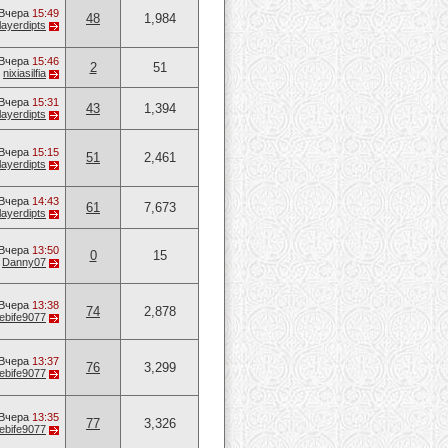
Вчера
15:49
48
1,984
layerdipts
Вчера
15:46
2
51
т
nixiasilfia
Вчера
15:31
43
1,394
layerdipts
Вчера
15:15
51
2,461
layerdipts
Вчера
14:43
61
7,673
layerdipts
Вчера
13:50
0
15
т
Danny07
Вчера
13:38
74
2,878
ebife9077
Вчера
13:37
76
3,299
ebife9077
Вчера
13:35
77
3,326
ebife9077