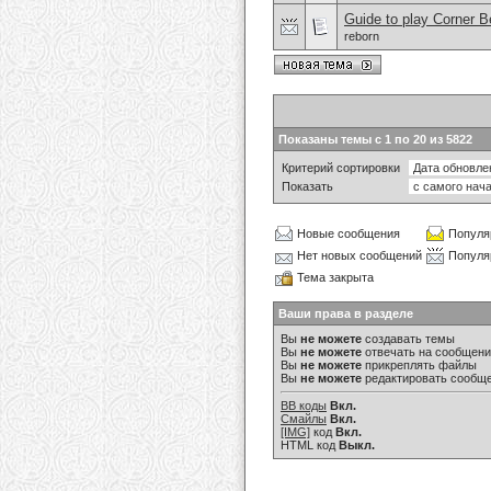
Guide to play Corner Be
reborn
Показаны темы с 1 по 20 из 5822
Критерий сортировки
Показать
Новые сообщения
Популя
Нет новых сообщений
Популя
Тема закрыта
Ваши права в разделе
Вы
не можете
создавать темы
Вы
не можете
отвечать на сообщен
Вы
не можете
прикреплять файлы
Вы
не можете
редактировать сообщ
BB коды
Вкл.
Смайлы
Вкл.
[IMG]
код
Вкл.
HTML код
Выкл.