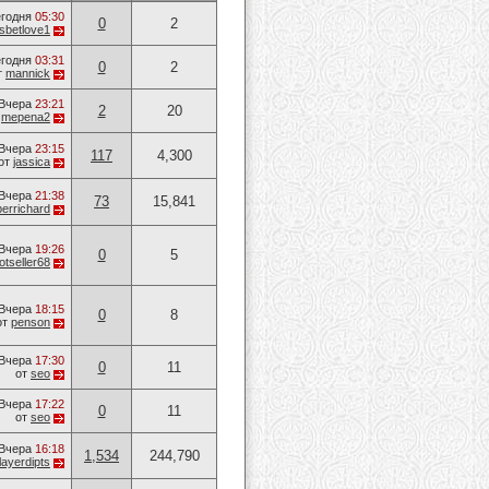
годня
05:30
0
2
sbetlove1
годня
03:31
0
2
т
mannick
Вчера
23:21
2
20
т
mepena2
Вчера
23:15
117
4,300
от
jassica
Вчера
21:38
73
15,841
errichard
Вчера
19:26
0
5
otseller68
Вчера
18:15
0
8
от
penson
Вчера
17:30
0
11
от
seo
Вчера
17:22
0
11
от
seo
Вчера
16:18
1,534
244,790
layerdipts