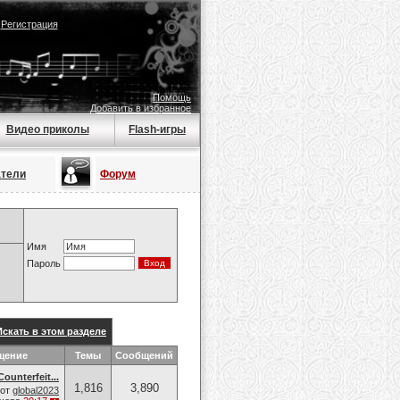
|
Регистрация
Помощь
Добавить в избранное
Видео приколы
Flash-игры
атели
Форум
Имя
Пароль
Искать в этом разделе
щение
Темы
Сообщений
ounterfeit...
1,816
3,890
от
global2023