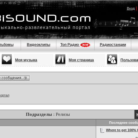
Вход
льбомы
Видеоклипы
Топ Радио
Радиостанции
Моя музыка
Моя страница
Пользов
портал
Подразделы
: Релизы
Последнее сооб
Where to get 100% C