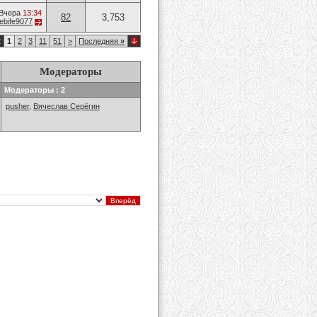
Вчера
13:34
82
3,753
ebife9077
2
1
2
3
11
51
>
Последняя
»
Модераторы
Модераторы : 2
pusher
,
Вячеслав Серёгин