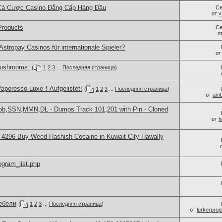
Cá Cược Casino Đẳng Cấp Hàng Đầu
Се
от
v
Products
Се
о
Astropay Casinos für internationale Spieler?
о
ushrooms.
(
1
2
3
...
Последняя страница
)
Vaporesso Luxe！Aufgelistet!
(
1
2
3
...
Последняя страница
)
от
amb
Dob,SSN,MMN,DL - Dumps Track 101,201 with Pin - Cloned
от
h
4296 Buy Weed Hashish Cocaine in Kuwait City Hawally
rogram_list.php
ебели
(
1
2
3
...
Последняя страница
)
от
lurkerprop