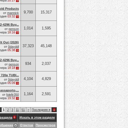
чера
20:17
old Products
9,700
15,317
от
mannick
годня
03:32
-4296 Buy...
1,014
1,595
от
penson
чера
18:16
It Out (2026)
37,323
45,148
от
0dayddl
годня
05:38
-4296 Buy...
934
2,037
от
penson
чера
18:18
 720p TUBI...
4,104
4,829
от
0dayddl
годня
05:09
assaporto,...
1,164
2,591
от
folefir350
чера
19:32
2
1
2
3
11
51
>
Последняя
»
раздела
Искать в этом разделе
общение
Ответов
Просмотров