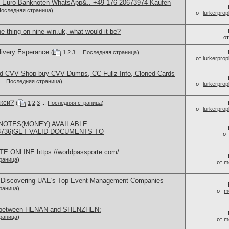
ty Euro-Banknoten WhatsApp&.. +49 176 20673974 Kaufen
оследняя страница
)
от
lurkerprop
e thing on nine-win.uk, what would it be?
о
elivery Esperance
(
1
2
3
...
Последняя страница
)
от
lurkerprop
d CVV Shop buy CVV Dumps, CC Fullz Info, Cloned Cards
...
Последняя страница
)
от
lurkerprop
акси?
(
1
2
3
...
Последняя страница
)
от
lurkerprop
NOTES(MONEY) AVAILABLE
73736)GET VALID DOCUMENTS TO
о
ONLINE https://worldpassporte.com/
раница
)
от
m
 Discovering UAE's Top Event Management Companies
раница
)
от
m
ch between HENAN and SHENZHEN:
раница
)
от
m