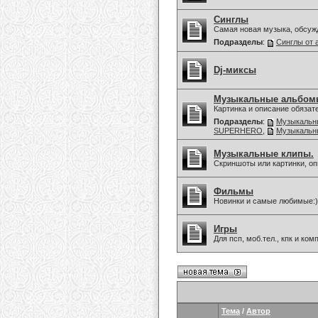
Синглы
Самая новая музыка, обсуж
Подразделы
:
Синглы от 
Dj-миксы
Музыкальные альбом
Картинка и описание обязат
Подразделы
:
Музыкальны
SUPERHERO
,
Музыкальны
Музыкальные клипы.
Скриншоты или картинки, оп
Фильмы
Новинки и самые любимые:)
Игры
Для псп, моб.тел., кпк и ко
Тема
/
Автор