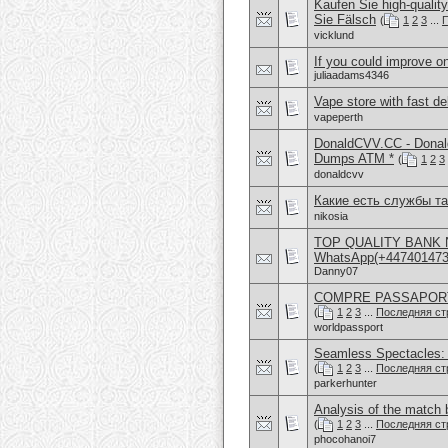
Kaufen Sie high-quali
Sie Fälsch
(
1
2
3
...
П
vicklund
If you could improve on
juliaadams4346
Vape store with fast d
vapeperth
DonaldCVV.CC - Donal
Dumps ATM *
(
1
2
3
donaldcvv
Какие есть службы т
nikosia
TOP QUALITY BANK 
WhatsApp(+4474014
Danny07
COMPRE PASSAPORTE 
(
1
2
3
...
Последняя ст
worldpassport
Seamless Spectacles:
(
1
2
3
...
Последняя ст
parkerhunter
Analysis of the mat
(
1
2
3
...
Последняя ст
phocohanoi7