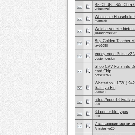
B52CLUB - Sân Chơi 
vsbetlove1
Wholesale Household 
mannick
Welche Vorteile bieten 
juliaadams4346
Buy Golden Teacher M
jayb2050
Vandy Vape Pulse v2,
customdesign
Shop CVV Fullz info 
card Chip
hotseller68
WhatsApp +1(581) 942-
Salmiya Fin
penson
https://nooo13.tv/all/p
seo
3d printer file types
seo
Итальянские марки м
Anastasiya20