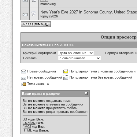
mamaking
New Year's Eve 2027 in Sonoma County, United State
topnye2026
Опции просмотр
Показаны темы с 1 по 20 из 930
Критерий сортировки
Порядок отображен
Показать
Новые сообщения
Популярная тема с новыми сообщениями
Нет новых сообщений
Популярная тема без новых сообщений
Тема закрыта
Ваши права в разделе
Вы
не можете
создавать темы
Вы
не можете
отвечать на сообщения
Вы
не можете
прикреплять файлы
Вы
не можете
редактировать сообщения
BB коды
Вкл.
Смайлы
Вкл.
[IMG]
код
Вкл.
HTML код
Выкл.