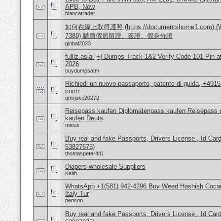
APB, Now
blancatrader
如何在線上取得護照 (https://documentshome1.com) (Wh
7389) 購買假居留證、簽證、假身分證
global2023
fulllz.asia [+] Dumps Track 1&2 Verify Code 101 Pin 
2026
buydumpsatm
Richiedi un nuovo passaporto, patente di guida, +491
contr
qmrjuke20272
Reisepass kaufen Diplomatenpass kaufen Reisepass o
kaufen Deuts
minex
Buy real and fake Passports, Drivers License , Id
53827675)
thomaspeter441
Diapers wholesale Suppliers
Keith
WhatsApp +1(581) 942-4296 Buy Weed Hashish Cocai
Italy Tur
penson
Buy real and fake Passports, Drivers License , Id