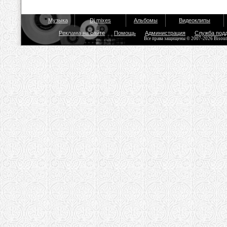
Музыка
Dj mixes
Альбомы
Видеоклипы
Реклама на сайте
Помощь
Администрация
Служба под
Все права защищены © 2007-2026 Bisou