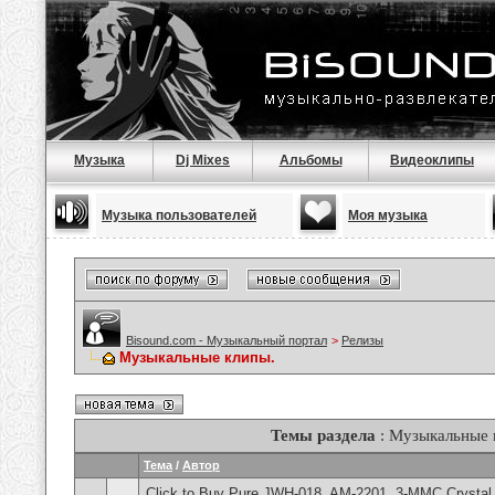
Музыка
Dj Mixes
Альбомы
Видеоклипы
Музыка пользователей
Моя музыка
Bisound.com - Музыкальный портал
>
Релизы
Музыкальные клипы.
Темы раздела
: Музыкальные 
Тема
/
Автор
Click to Buy Pure JWH-018, AM-2201, 3-MMC Crystal