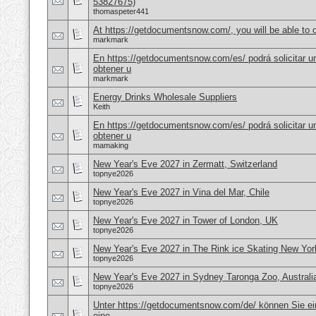
53827675)
thomaspeter441
At https://getdocumentsnow.com/, you will be able to o
markmark
En https://getdocumentsnow.com/es/ podrá solicitar u
obtener u
markmark
Energy Drinks Wholesale Suppliers
Keith
En https://getdocumentsnow.com/es/ podrá solicitar u
obtener u
mamaking
New Year's Eve 2027 in Zermatt, Switzerland
topnye2026
New Year's Eve 2027 in Vina del Mar, Chile
topnye2026
New Year's Eve 2027 in Tower of London, UK
topnye2026
New Year's Eve 2027 in The Rink ice Skating New Yo
topnye2026
New Year's Eve 2027 in Sydney Taronga Zoo, Australi
topnye2026
Unter https://getdocumentsnow.com/de/ können Sie ei
eine