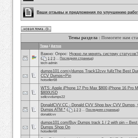
Ваши отзывы и предложения по улучшению рабо
Темы раздела
: Помогите нам ста
Тема
/
Автор
Важно: Опрос:
Нужно ли менять систему статусов
(
1
2
3
...
Последняя страница
)
tech-admin
dumps101.com>/dumps Track12cvv fullzThe Best D
CCV Dumps+Pin
hotseller68
WTS: Apple iPhone 17 Pro Max $800,iPhone 16 Pro 
$800USD
sellcvvdumps22
DonaldCVV.CC - Donald CVV Shop buy CVV Dumps, CC
Dumps ATM *
(
1
2
3
...
Последняя страница
)
donaldcvv
dumps101.com/Buy Dumps track 1 / 2 with pin – Best
Dumps Shop On
hotseller68