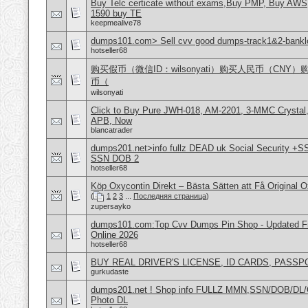
Buy Telc certicate without exams,Buy PMP, Buy AWS
1590 buy TE
keepmealive78
dumps101.com> Sell cvv good dumps-track1&2-banklo
hotseller68
购买假币（微信ID：wilsonyati）购买人民币（CNY
币（
wilsonyati
Click to Buy Pure JWH-018, AM-2201, 3-MMC Crystal
APB, Now
blancatrader
dumps201.net>info fullz DEAD uk Social Security +S
SSN DOB 2
hotseller68
Köp Oxycontin Direkt – Bästa Sätten att Få Original 
(
1
2
3
...
Последняя страница
)
zupersayko
dumps101.com:Top Cvv Dumps Pin Shop - Updated Fre
Online 2026
hotseller68
BUY REAL DRIVER'S LICENSE, ID CARDS, PASSP
gurkudaste
dumps201.net ! Shop info FULLZ MMN,SSN/DOB/DL/
Photo DL