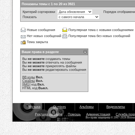
Показаны темы с 1 по 20 из 3921
Критерий сортировки
Порядок отображен
Показать
Новые сообщения
Популярная тема с новыми сообщениями
Нет новых сообщений
Популярная тема без новых сообщений
Тема закрыта
Ваши права в разделе
Вы
не можете
создавать темы
Вы
не можете
отвечать на сообщения
Вы
не можете
прикреплять файлы
Вы
не можете
редактировать сообщения
BB коды
Вкл.
Смайлы
Вкл.
[IMG]
код
Вкл.
HTML код
Выкл.
Музыка
Dj mixes
Альбомы
Видеоклипы
Реклама на сайте
Помощь
Администрация
Служба под
Все права защищены © 2007-2026 Bisou