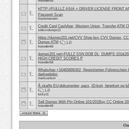
hotseller68
HTTP://FULLLZ.ASIA ⭐️ DRIVER LICENSE FRONT 
Passport Scan
buydumpsatm
Credit Card,CashApp, Western Union, Transfer,ATM C
sellcvvdumps22
https://dumps201.net/CVV Shop buy CVV Dumps, CC F
Dumps ATM
(
1
2
)
hotseller68
dumps201.net>FULLZ SSN DOB DL, DUMPS 101&202
HIGH CREDIT SCORES P
hotseller68
WhatsApp +16465806302, Registrierten Führerschein k
darkwebdoc
markcarlson
Å skaffe EU-dokumenter, pass, ID-kort, førerkort og bå
(
1
2
)
lucky11
Sell Dumps With Pin Online 101/201Buy CC Online 
hotseller68
Оп