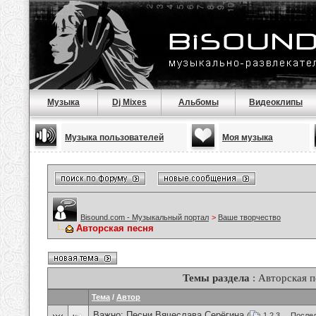
Музыка
Dj Mixes
Альбомы
Видеоклипы
Музыка пользователей
Моя музыка
Bisound.com - Музыкальный портал
>
Ваше творчество
Авторская песня
Темы раздела
: Авторская п
Тема
/
Автор
Важно:
Песни Вячеслава Серёгина
(
1
2
3
...
Послед