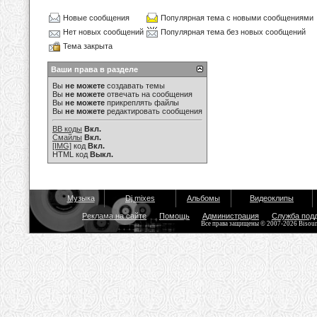
Новые сообщения
Популярная тема с новыми сообщениями
Нет новых сообщений
Популярная тема без новых сообщений
Тема закрыта
Ваши права в разделе
Вы
не можете
создавать темы
Вы
не можете
отвечать на сообщения
Вы
не можете
прикреплять файлы
Вы
не можете
редактировать сообщения
BB коды
Вкл.
Смайлы
Вкл.
[IMG]
код
Вкл.
HTML код
Выкл.
Музыка
Dj mixes
Альбомы
Видеоклипы
Реклама на сайте
Помощь
Администрация
Служба под
Все права защищены © 2007-2026 Bisou