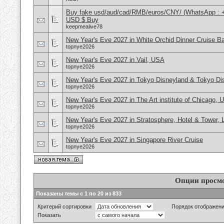
Buy fake usd/aud/cad/RMB/euros/CNY/ (WhatsApp : 
USD $ Buy
keepmealive78
New Year's Eve 2027 in White Orchid Dinner Cruise B
topnye2026
New Year's Eve 2027 in Vail, USA
topnye2026
New Year's Eve 2027 in Tokyo Disneyland & Tokyo D
topnye2026
New Year's Eve 2027 in The Art institute of Chicago,
topnye2026
New Year's Eve 2027 in Stratosphere, Hotel & Tower,
topnye2026
New Year's Eve 2027 in Singapore River Cruise
topnye2026
Опции просм
Показаны темы с 1 по 20 из 833
Критерий сортировки
Порядок отображен
Показать