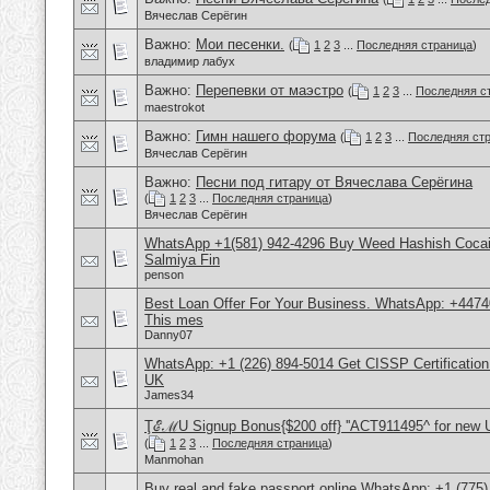
Вячеслав Серёгин
Важно:
Мои песенки.
(
1
2
3
...
Последняя страница
)
владимир лабух
Важно:
Перепевки от маэстро
(
1
2
3
...
Последняя с
maestrokot
Важно:
Гимн нашего форума
(
1
2
3
...
Последняя ст
Вячеслав Серёгин
Важно:
Песни под гитару от Вячеслава Серёгина
(
1
2
3
...
Последняя страница
)
Вячеслав Серёгин
WhatsApp +1(581) 942-4296 Buy Weed Hashish Cocain
Salmiya Fin
penson
Best Loan Offer For Your Business. WhatsApp: +4474
This mes
Danny07
WhatsApp: +1 (226) 894-5014​ Get CISSP Certification
UK
James34
ŢℰℳU Signup Bonus{$200 off} ''ACT911495^ for new 
(
1
2
3
...
Последняя страница
)
Manmohan
Buy real and fake passport online,WhatsApp: +1 (775