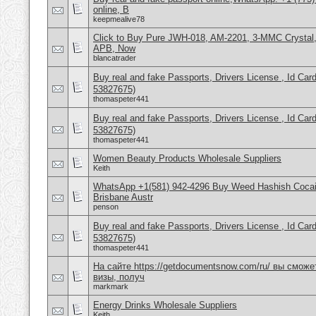
online, B
keepmealive78
Click to Buy Pure JWH-018, AM-2201, 3-MMC Crystal
APB, Now
blancatrader
Buy real and fake Passports, Drivers License , Id
53827675)
thomaspeter441
Buy real and fake Passports, Drivers License , Id
53827675)
thomaspeter441
Women Beauty Products Wholesale Suppliers
Keith
WhatsApp +1(581) 942-4296 Buy Weed Hashish Cocai
Brisbane Austr
penson
Buy real and fake Passports, Drivers License , Id
53827675)
thomaspeter441
На сайте https://getdocumentsnow.com/ru/ вы сможе
визы, получ
markmark
Energy Drinks Wholesale Suppliers
Keith