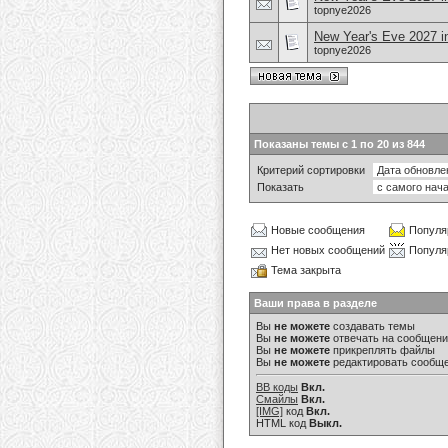
topnye2026
New Year's Eve 2027 i
topnye2026
Показаны темы с 1 по 20 из 844
Критерий сортировки
Показать
Новые сообщения
Популя
Нет новых сообщений
Популя
Тема закрыта
Ваши права в разделе
Вы
не можете
создавать темы
Вы
не можете
отвечать на сообщен
Вы
не можете
прикреплять файлы
Вы
не можете
редактировать сообщ
BB коды
Вкл.
Смайлы
Вкл.
[IMG]
код
Вкл.
HTML код
Выкл.