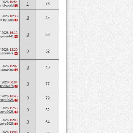
7.2026
10:54
1
78
ful-world
7.2026
10:33
0
45
от
penson
7.2026
16:12
0
58
speter441
7.2026
13:20
0
52
markmark
7.2026
15:02
0
49
mamaking
7.2026
00:04
0
77
mealive78
7.2026
16:45
0
79
opnye2026
7.2026
15:55
0
52
opnye2026
7.2026
15:03
0
54
opnye2026
7.2026
14:06