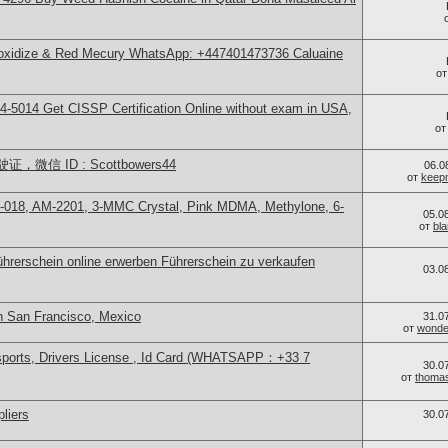
 oxidize & Red Mecury WhatsApp: +447401473736 Caluaine
о
-5014​ Get CISSP Certification Online without exam in USA,
о
信 ID : Scottbowers44
06.0
от
keep
-018, AM-2201, 3-MMC Crystal, Pink MDMA, Methylone, 6-
05.0
от
bl
hrerschein online erwerben Führerschein zu verkaufen
03.0
n San Francisco, Mexico
31.0
от
wonder
sports, Drivers License , Id Card (WHATSAPP：+33 7
30.0
от
thoma
liers
30.0