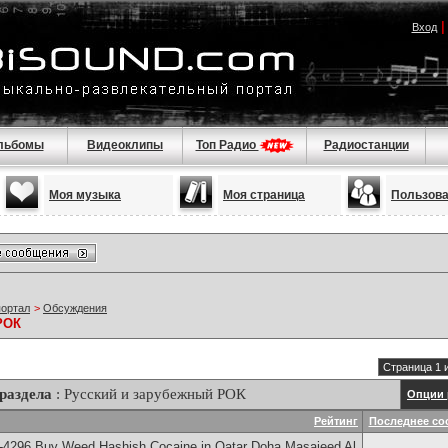
Вход
льбомы
Видеоклипы
Топ Радио
Радиостанции
Моя музыка
Моя страница
Пользов
портал
>
Обсуждения
РОК
Страница 1 
раздела
: Русский и зарубежный РОК
Опции 
Рейтинг
Последнее со
-4296 Buy Weed Hashish Cocaine in Qatar Doha Masaieed Al