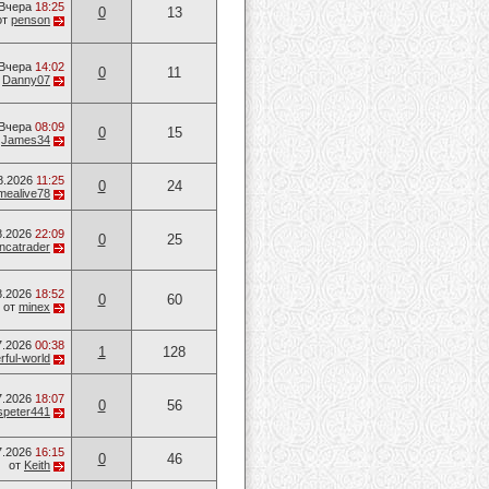
Вчера
18:25
0
13
от
penson
Вчера
14:02
0
11
т
Danny07
Вчера
08:09
0
15
т
James34
8.2026
11:25
0
24
mealive78
8.2026
22:09
0
25
ancatrader
8.2026
18:52
0
60
от
minex
7.2026
00:38
1
128
ful-world
7.2026
18:07
0
56
speter441
7.2026
16:15
0
46
от
Keith