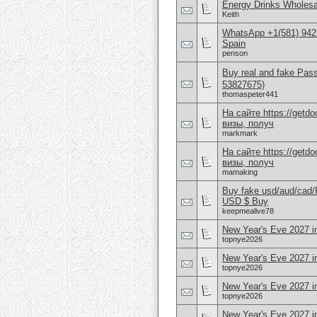
Energy Drinks Wholesa
Keith
WhatsApp +1(581) 942-
Spain
penson
Buy real and fake Pas
53827675)
thomaspeter441
На сайте https://get
визы, получ
markmark
На сайте https://get
визы, получ
mamaking
Buy fake usd/aud/cad
USD $ Buy
keepmealive78
New Year's Eve 2027 i
topnye2026
New Year's Eve 2027 in
topnye2026
New Year's Eve 2027 
topnye2026
New Year's Eve 2027 in