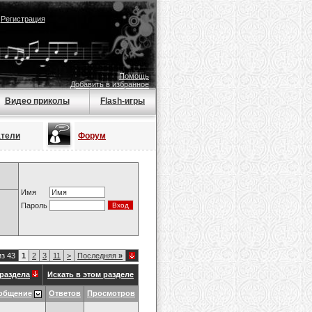
|
Регистрация
Помощь
Добавить в избранное
Видео приколы
Flash-игры
атели
Форум
Имя
Пароль
из 43
1
2
3
11
>
Последняя
»
раздела
Искать в этом разделе
общение
Ответов
Просмотров