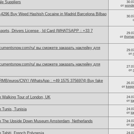
le Suppliers
30.0
от
wonder
4296 Buy Weed Hashish Cocaine in Madrid Barcelona Bilbao
30.0
sports, Drivers License , Id Card (WHATSAPP：+33 7
29.0
от
thoma
documentsnow.com/ru/ вы сможете заказать наклейку для
29.0
от
documentsnow.com/ru/ вы сможете заказать наклейку для
27.0
от
/RMB/euros/CNY/ (WhatsApp : +49 1575 3756974) Buy fake
26.0
от
keep
n Walking Tour of London, UK
24.0
от
t
 Tunis, Tunisia
24.0
от
t
in The Upside Down Museum Amsterdam, Netherlands
24.0
от
t
 Tahiti, French Polynesia
24.0