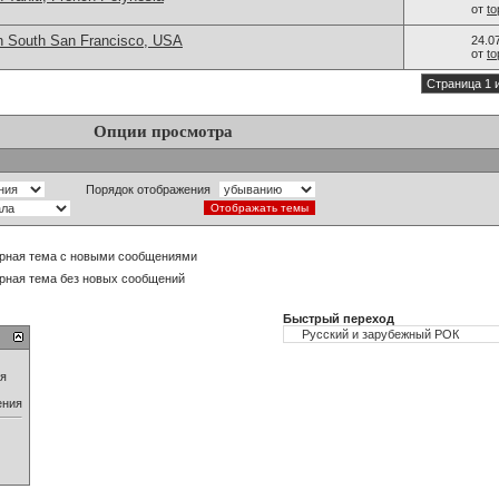
от
t
n South San Francisco, USA
24.0
от
t
Страница 1 
Опции просмотра
Порядок отображения
рная тема с новыми сообщениями
рная тема без новых сообщений
Быстрый переход
ия
ения