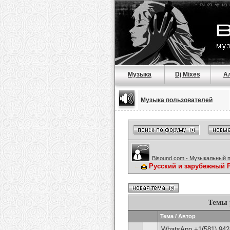
Музыка
Dj Mixes
А
Музыка пользователей
Bisound.com - Музыкальный 
Русский и зарубежный 
Темы 
Тема
/
Автор
WhatsApp +1(581) 942