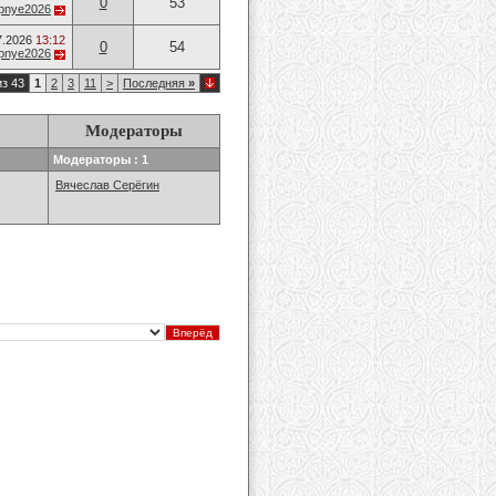
0
53
opnye2026
7.2026
13:12
0
54
opnye2026
из 43
1
2
3
11
>
Последняя
»
Модераторы
Модераторы : 1
Вячеслав Серёгин