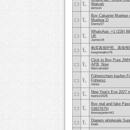
Wakrah
penson
Buy Caluanie Muelear
Muelear O
Danny07
WhatsApp: +1 (226) 894
UK
James34
购买真假护照、真假驾驶证，微
keepmealive78
Click to Buy Pure JWH
APB, Now
blancatrader
Führerschein kaufen Fü
Führersc
minex
New Year's Eve 2027 i
topnye2026
Buy real and fake Pas
53827675)
thomaspeter441
Diapers wholesale Supp
Keith