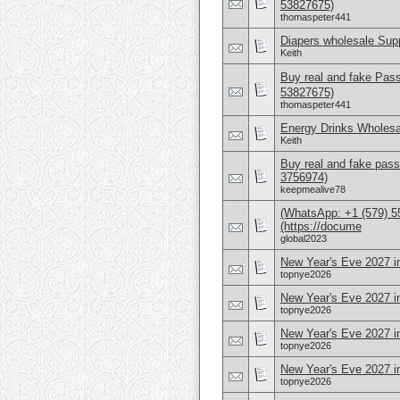
53827675)
thomaspeter441
Diapers wholesale Supp
Keith
Buy real and fake Pas
53827675)
thomaspeter441
Energy Drinks Wholesa
Keith
Buy real and fake pass
3756974)
keepmealive78
(WhatsApp: +1 (579) 55
(https://docume
global2023
New Year's Eve 2027 i
topnye2026
New Year's Eve 2027 in
topnye2026
New Year's Eve 2027 i
topnye2026
New Year's Eve 2027 
topnye2026