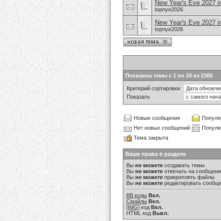
New Year's Eve 2027 in
topnye2026
New Year's Eve 2027 in
topnye2026
Показаны темы с 1 по 20 из 2365
Критерий сортировки
Показать
Новые сообщения
Популя
Нет новых сообщений
Популя
Тема закрыта
Ваши права в разделе
Вы
не можете
создавать темы
Вы
не можете
отвечать на сообщен
Вы
не можете
прикреплять файлы
Вы
не можете
редактировать сообщ
BB коды
Вкл.
Смайлы
Вкл.
[IMG]
код
Вкл.
HTML код
Выкл.