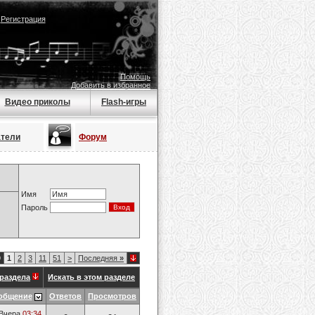
|
Регистрация
Помощь
Добавить в избранное
Видео приколы
Flash-игры
атели
Форум
Имя
Пароль
9
1
2
3
11
51
>
Последняя
»
раздела
Искать в этом разделе
общение
Ответов
Просмотров
Вчера
03:34