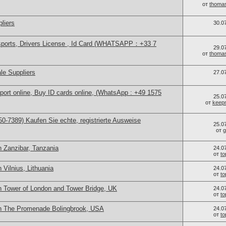
от
thoma
liers
30.0
sports, Drivers License , Id Card (WHATSAPP：+33 7
29.0
от
thoma
le Suppliers
27.0
port online, Buy ID cards online, (WhatsApp : +49 1575
25.0
от
keep
0-7389) Kaufen Sie echte, registrierte Ausweise
25.0
от
g
n Zanzibar, Tanzania
24.0
от
t
 Vilnius, Lithuania
24.0
от
t
n Tower of London and Tower Bridge, UK
24.0
от
t
in The Promenade Bolingbrook, USA
24.0
от
t