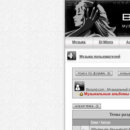
Музыка
Dj Mixes
А
Музыка пользователей
Bisound.com - Музыкальный 
Музыкальные альбомы о
Темы раз
Тема
/
Автор
Wholesale Household 