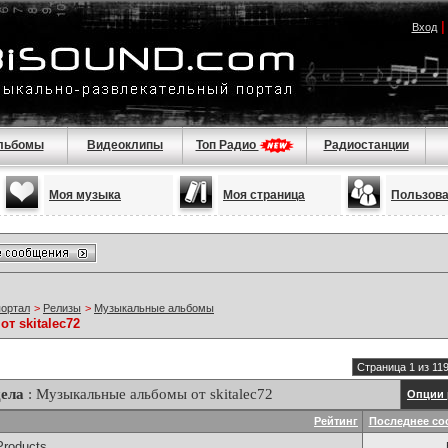
Вход
льбомы
Видеоклипы
Топ Радио
Радиостанции
Моя музыка
Моя страница
Пользов
портал
>
Релизы
>
Музыкальные альбомы
т skitalec72
Страница 1 из 11
дела
: Музыкальные альбомы от skitalec72
Опции 
Рейтинг
Последнее со
Products