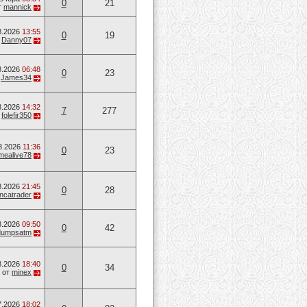
0
21
т
mannick
8.2026
13:55
0
19
т
Danny07
8.2026
06:48
0
23
т
James34
8.2026
14:32
7
277
т
folefir350
8.2026
11:36
0
23
mealive78
8.2026
21:45
0
28
ancatrader
8.2026
09:50
0
42
dumpsatm
8.2026
18:40
0
34
от
minex
7.2026
18:02