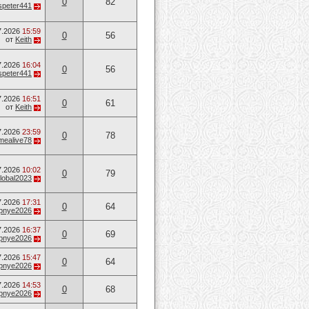
0
82
speter441
7.2026
15:59
0
56
от
Keith
7.2026
16:04
0
56
speter441
7.2026
16:51
0
61
от
Keith
7.2026
23:59
0
78
mealive78
7.2026
10:02
0
79
lobal2023
7.2026
17:31
0
64
opnye2026
7.2026
16:37
0
69
opnye2026
7.2026
15:47
0
64
opnye2026
7.2026
14:53
0
68
opnye2026