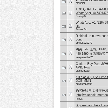
mannick
TOP QUALITY BANK 
WhatsApp(+4474014
Danny07
WhatsApp: +1 (226) 894
UK
James34
Richiedi un nuovo pass
contr
qmrjuke20272
购买 Telc 证书、PMP、AW
480-1590 在德国购买 T
keepmealive78
Click to Buy Pure JW
APB, Now
blancatrader
fulllz.asia [+] Sell
DOB MMN
buydumpsatm
购买护照 购买外交护照 What
info@reisedokumen
minex
Buy real and fake Pas