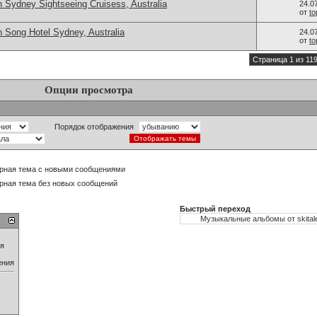
 Sydney Sightseeing Cruisess, Australia
24.0
от
t
 Song Hotel Sydney, Australia
24.0
от
t
Страница 1 из 11
Опции просмотра
Порядок отображения
рная тема с новыми сообщениями
рная тема без новых сообщений
Быстрый переход
ия
ения