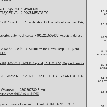
о
NOTES(MONEY) AVAILABLE
07.0
73736)GET VALID DOCUMENTS TO
о
-5014​ Get CISSP Certification Online without exam in USA,
07.0
о
aporto, patente di guida, +4915219502430) Acquista denaro
06.0
о
S 证书 微信 ID: Scottbowers44, WhatsApp: +1 (775)
06.0
ELC
от
keep
H-018, AM-2201, 3-MMC Crystal, Pink MDPV, Mephedrone, 6-
05.0
от
bl
 info fullz SIN/SSN DRIVER LICENSE UK LEAKS CANADA USA
04.0
от
buy
sApp +12362397630 E-Mail:
03.0
teonline.com 中国在线申请护照
sports, Drivers License , Id Card (WHATSAPP：+33 7
30.0