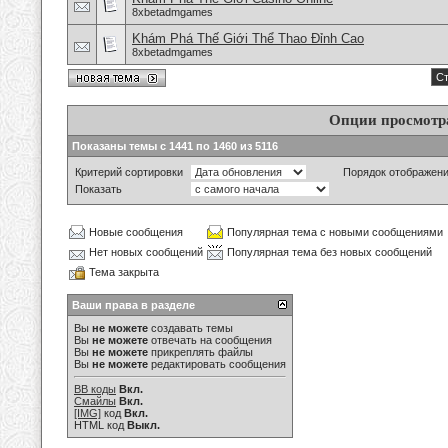
8xbetadmgames
Khám Phá Thế Giới Thể Thao Đỉnh Cao
8xbetadmgames
Ст
Опции просмотр
Показаны темы с 1441 по 1460 из 5116
Критерий сортировки
Порядок отображен
Показать
Новые сообщения
Популярная тема с новыми сообщениями
Нет новых сообщений
Популярная тема без новых сообщений
Тема закрыта
Ваши права в разделе
Вы
не можете
создавать темы
Вы
не можете
отвечать на сообщения
Вы
не можете
прикреплять файлы
Вы
не можете
редактировать сообщения
BB коды
Вкл.
Смайлы
Вкл.
[IMG]
код
Вкл.
HTML код
Выкл.