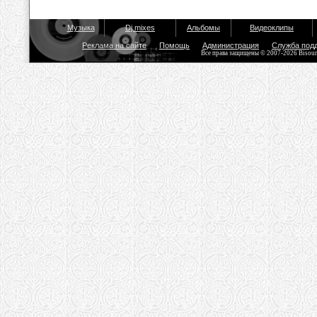
Музыка
Dj mixes
Альбомы
Видеоклипы
Реклама на сайте
Помощь
Администрация
Служба под
Все права защищены © 2007-2026 Bisou