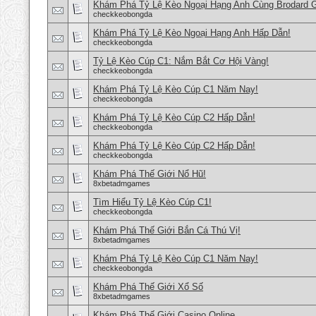
Khám Phá Tỷ Lệ Kèo Ngoại Hạng Anh Cùng Brodard 
checkkeobongda
Khám Phá Tỷ Lệ Kèo Ngoại Hạng Anh Hấp Dẫn!
checkkeobongda
Tỷ Lệ Kèo Cúp C1: Nắm Bắt Cơ Hội Vàng!
checkkeobongda
Khám Phá Tỷ Lệ Kèo Cúp C1 Năm Nay!
checkkeobongda
Khám Phá Tỷ Lệ Kèo Cúp C2 Hấp Dẫn!
checkkeobongda
Khám Phá Tỷ Lệ Kèo Cúp C2 Hấp Dẫn!
checkkeobongda
Khám Phá Thế Giới Nổ Hũ!
8xbetadmgames
Tìm Hiểu Tỷ Lệ Kèo Cúp C1!
checkkeobongda
Khám Phá Thế Giới Bắn Cá Thú Vị!
8xbetadmgames
Khám Phá Tỷ Lệ Kèo Cúp C1 Năm Nay!
checkkeobongda
Khám Phá Thế Giới Xổ Số
8xbetadmgames
Khám Phá Thế Giới Casino Online