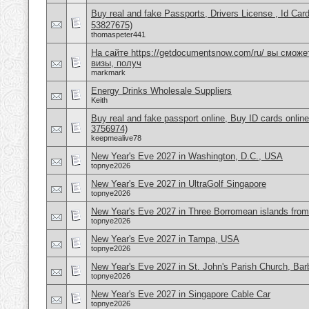
Buy real and fake Passports, Drivers License , Id
53827675)
thomaspeter441
На сайте https://getdocumentsnow.com/ru/ вы сможе
визы, получ
markmark
Energy Drinks Wholesale Suppliers
Keith
Buy real and fake passport online, Buy ID cards onli
3756974)
keepmealive78
New Year's Eve 2027 in Washington, D.C., USA
topnye2026
New Year's Eve 2027 in UltraGolf Singapore
topnye2026
New Year's Eve 2027 in Three Borromean islands from 
topnye2026
New Year's Eve 2027 in Tampa, USA
topnye2026
New Year's Eve 2027 in St. John's Parish Church, Ba
topnye2026
New Year's Eve 2027 in Singapore Cable Car
topnye2026