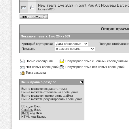
New Year's Eve 2027 in Sant Pau Art Nouveau Barcel
topnye2026
Опции просм
Показаны темы с 1 по 20 из 669
Критерий сортировки
Порядок отображен
Показать
Новые сообщения
Популярная тема с новыми сообщениями
Нет новых сообщений
Популярная тема без новых сообщений
Тема закрыта
Ваши права в разделе
Вы
не можете
создавать темы
Вы
не можете
отвечать на сообщения
Вы
не можете
прикреплять файлы
Вы
не можете
редактировать сообщения
BB коды
Вкл.
Смайлы
Вкл.
[IMG]
код
Вкл.
HTML код
Выкл.