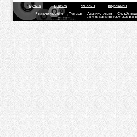
Музыка
Dj mixes
Альбомы
Видеоклипы
Реклама на сайте
Помощь
Администрация
Служба под
Все права защищены © 2007-2026 Bisou