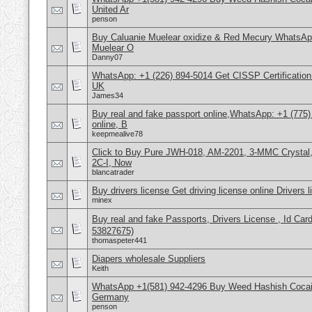
United Ar
penson
Buy Caluanie Muelear oxidize & Red Mecury WhatsAp
Muelear O
Danny07
WhatsApp: +1 (226) 894-5014​ Get CISSP Certification
UK
James34
Buy real and fake passport online,WhatsApp: +1 (775
online, B
keepmealive78
Click to Buy Pure JWH-018, AM-2201, 3-MMC Crysta
2C-I, Now
blancatrader
Buy drivers license Get driving license online Drivers 
minex
Buy real and fake Passports, Drivers License , Id
53827675)
thomaspeter441
Diapers wholesale Suppliers
Keith
WhatsApp +1(581) 942-4296 Buy Weed Hashish Cocai
Germany
penson