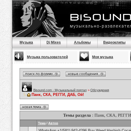
Музыка
Dj Mixes
Альбомы
Видеоклипы
Музыка пользователей
Моя музыка
Bisound.com - Музыкальный портал
>
Обсуждения
Панк, СКА, РЕГГИ, ДАБ, Ой!
Темы раздела
: Панк, СКА, РЕГГИ
Тема
/
Автор
WhatsApp +1(581) 942-4296 Buy Weed Hashish Cocai