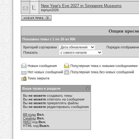
New Year's Eve 2027 in Singapore Museums
topnye2026
Опции просм
Показаны темы с 1 по 20 из 956
Критерий сортировки
Порядок отображен
Показать
Новые сообщения
Популярная тема с новыми сообщениями
Нет новых сообщений
Популярная тема без новых сообщений
Тема закрыта
Ваши права в разделе
Вы
не можете
создавать темы
Вы
не можете
отвечать на сообщения
Вы
не можете
прикреплять файлы
Вы
не можете
редактировать сообщения
BB коды
Вкл.
Смайлы
Вкл.
[IMG]
код
Вкл.
HTML код
Выкл.