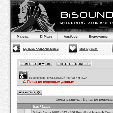
Музыка
Dj Mixes
Альбомы
Видеоклипы
Музыка пользователей
Моя музыка
Bisound.com - Музыкальный портал
>
Я ИЩУ
Поиск по неполным данным
Темы раздела
: Поиск по неполн
Тема
/
Автор
WhatsApp +1(581) 942-4296 Buy Weed Hashish Cocain