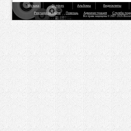
Музыка
Dj mixes
Альбомы
Видеоклипы
Реклама на сайте
Помощь
Администрация
Служба под
Все права защищены © 2007-2026 Bisou