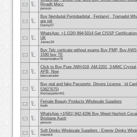
Riyadh Mecc
penson
Buy Nembutal Pentobarbital , Fentanyl , Tramadol 
are reli
Danny07
WhatsApp: +1 (226) 894-5014​ Get CISSP Certification
UK
James34
Buy Telc certicate without exams,Buy PMP, Buy AWS
1590 buy TE
keepmealive78
Click to Buy Pure JWH-018, AM-2201, 3-MMC Crystal
APB, Now
blancatrader
Buy real and fake Passports, Drivers License , Id
53827675)
thomaspeter441
Female Beauty Products Wholesale Suppliers
Keith
WhatsApp +1(581) 942-4296 Buy Weed Hashish Cocai
Brisbane Austr
penson
Soft Drinks Wholesale Suppliers - Energy Drinks Whol
mannick