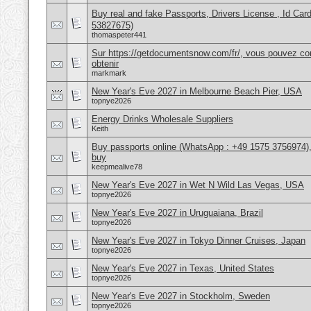
Buy real and fake Passports, Drivers License , Id
53827675)
thomaspeter441
Sur https://getdocumentsnow.com/fr/, vous pouvez co
obtenir
markmark
New Year's Eve 2027 in Melbourne Beach Pier, USA
topnye2026
Energy Drinks Wholesale Suppliers
Keith
Buy passports online (WhatsApp : +49 1575 3756974),
buy
keepmealive78
New Year's Eve 2027 in Wet N Wild Las Vegas, USA
topnye2026
New Year's Eve 2027 in Uruguaiana, Brazil
topnye2026
New Year's Eve 2027 in Tokyo Dinner Cruises, Japan
topnye2026
New Year's Eve 2027 in Texas, United States
topnye2026
New Year's Eve 2027 in Stockholm, Sweden
topnye2026