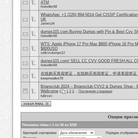
ATM
hotseller68
WhatsApp: +1 (226) 894-5014​ Get CISSP Certification
UK
James34
dumps101.com:Buying Dumps with Pin & Best Cvv S
hotseller68
WTS: Apple iPhone 17 Pro Max $800,iPhone 16 Pro 
$800USD
sellcvvdumps22
dumps101.com/ SELL CC CVV GOOD FRESH ALL 
hotseller68
在线购买真假签证，在线购买美国签证，申请美国签证
keepmealive78
Briansclub 2024 – Briansclub CVV2 & Dumps Shop - 
Wellcome
(
1
2
3
...
Последняя страница
)
fullzssn
Опции просм
Показаны темы с 1 по 20 из 3230
Критерий сортировки
Порядок отображен