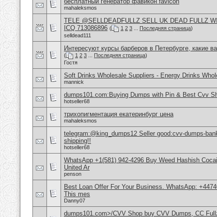
бесплатный генератор фавикон favicon
mahaleksmos
TELE @SELLDEADFULLZ SELL UK DEAD FULLZ W
ICQ 713086896
(
1
2
3
...
Последняя страница
)
selldead111
Интересуют курсы барберов в Петербурге, какие в
(
1
2
3
...
Последняя страница
)
Гостя
Soft Drinks Wholesale Suppliers - Energy Drinks Whol
mannick
dumps101.com:Buying Dumps with Pin & Best Cvv S
hotseller68
трихопигментация екатеринбург цена
mahaleksmos
telegram:@king_dumps12 Seller good:cvv-dumps-bankl
shipping!!
hotseller68
WhatsApp +1(581) 942-4296 Buy Weed Hashish Cocai
United Ar
penson
Best Loan Offer For Your Business. WhatsApp: +4474
This mes
Danny07
dumps101.com>/CVV Shop buy CVV Dumps, CC Fullz