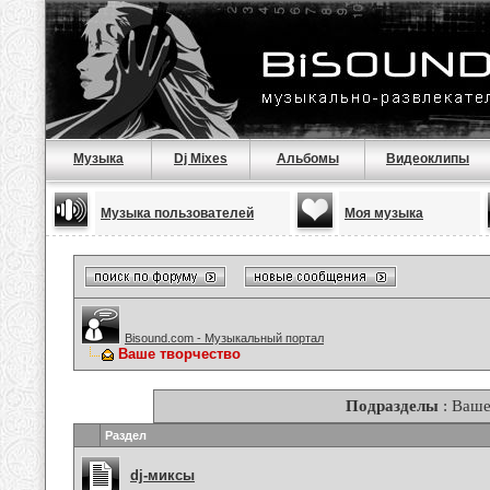
Музыка
Dj Mixes
Альбомы
Видеоклипы
Музыка пользователей
Моя музыка
Bisound.com - Музыкальный портал
Ваше творчество
Подразделы
: Ваше
Раздел
dj-миксы