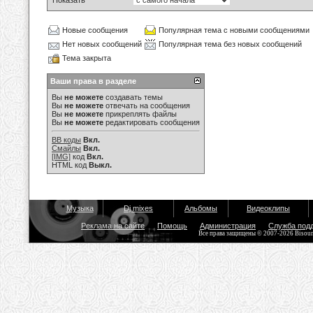
Показать
Новые сообщения
Популярная тема с новыми сообщениями
Нет новых сообщений
Популярная тема без новых сообщений
Тема закрыта
Ваши права в разделе
Вы
не можете
создавать темы
Вы
не можете
отвечать на сообщения
Вы
не можете
прикреплять файлы
Вы
не можете
редактировать сообщения
BB коды
Вкл.
Смайлы
Вкл.
[IMG]
код
Вкл.
HTML код
Выкл.
Музыка
Dj mixes
Альбомы
Видеоклипы
Реклама на сайте
Помощь
Администрация
Служба под
Все права защищены © 2007-2026 Bisou