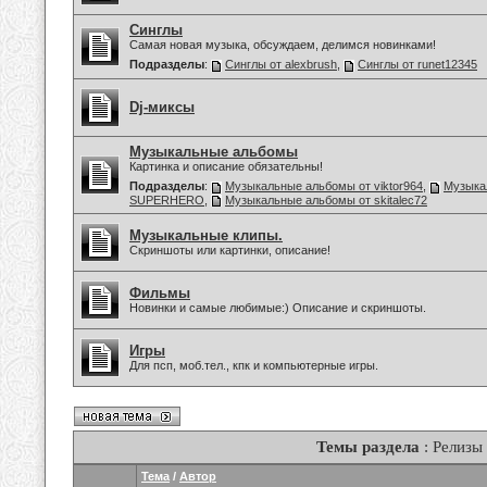
Синглы
Самая новая музыка, обсуждаем, делимся новинками!
Подразделы
:
Синглы от alexbrush
,
Синглы от runet12345
Dj-миксы
Музыкальные альбомы
Картинка и описание обязательны!
Подразделы
:
Музыкальные альбомы от viktor964
,
Музыка
SUPERHERO
,
Музыкальные альбомы от skitalec72
Музыкальные клипы.
Скриншоты или картинки, описание!
Фильмы
Новинки и самые любимые:) Описание и скриншоты.
Игры
Для псп, моб.тел., кпк и компьютерные игры.
Темы раздела
: Релизы
Тема
/
Автор