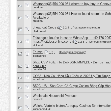
Whatsapp(33)754.090.961 where to buy buy in Geneva
brekkea
Whatsapp(33)754.090.961 How to found apotek in Sch
Available on
brekkea
cheap cat Crocs
(
1
2
3
...
Последняя страница
)
clarkcreed
Falschgeld kaufen in essen WhatsApp… +49 176 206
https://licitdocsonline.com/
(
1
2
3
...
Последняя стран
vicklund
Frumzi
(
1
2
3
...
Последняя страница
)
TitanJones
Shop CVV Fullz info Dob,SSN,MMN,DL - Dumps Track 
card Chip
hotseller68
GO88 - Nhà Cái Hàng Đầu Châu Á 2026 Uy Tín Được
vsbetlove1
B52CLUB - Sân Chơi Cá Cược Casino Đẳng Cấp Hàn
vsbetlove1
Wholesale Household Products
mannick
Welche Vorteile bieten Astropay Casinos für internatio
juliaadams4346