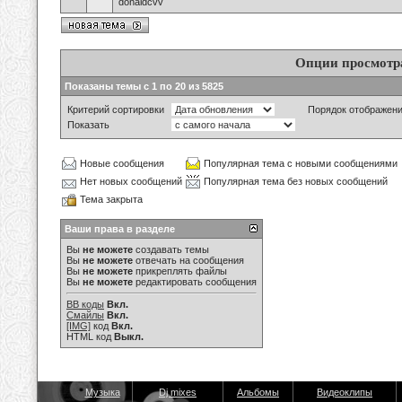
donaldcvv
Опции просмотр
Показаны темы с 1 по 20 из 5825
Критерий сортировки
Порядок отображен
Показать
Новые сообщения
Популярная тема с новыми сообщениями
Нет новых сообщений
Популярная тема без новых сообщений
Тема закрыта
Ваши права в разделе
Вы
не можете
создавать темы
Вы
не можете
отвечать на сообщения
Вы
не можете
прикреплять файлы
Вы
не можете
редактировать сообщения
BB коды
Вкл.
Смайлы
Вкл.
[IMG]
код
Вкл.
HTML код
Выкл.
Музыка
Dj mixes
Альбомы
Видеоклипы