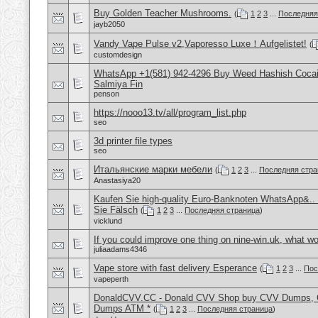
Buy Golden Teacher Mushrooms.
(
1
2
3
...
Последняя
jayb2050
Vandy Vape Pulse v2,Vaporesso Luxe！Aufgelistet!
(
customdesign
WhatsApp +1(581) 942-4296 Buy Weed Hashish Cocain
Salmiya Fin
penson
https://nooo13.tv/all/program_list.php
seo
3d printer file types
seo
Итальянские марки мебели
(
1
2
3
...
Последняя стра
Anastasiya20
Kaufen Sie high-quality Euro-Banknoten WhatsApp&.
Sie Fälsch
(
1
2
3
...
Последняя страница
)
vicklund
If you could improve one thing on nine-win.uk, what wo
juliaadams4346
Vape store with fast delivery Esperance
(
1
2
3
...
Пос
vapeperth
DonaldCVV.CC - Donald CVV Shop buy CVV Dumps, CC
Dumps ATM *
(
1
2
3
...
Последняя страница
)