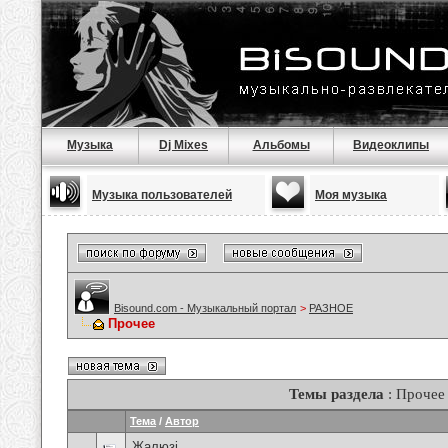
Музыка
Dj Mixes
Альбомы
Видеоклипы
Музыка пользователей
Моя музыка
Bisound.com - Музыкальный портал
>
РАЗНОЕ
Прочее
Темы раздела
: Прочее
Тема
/
Автор
Жалюзі