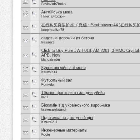
PavlovichZheka
Англійська мова
НикитаЖоржин
在线购买真假护照, ( 微信：Scottbowers44 )在线购
keepmealive78
садовые дорожки из бетона
trasser1
Click to Buy Pure JWH-018, AM-2201, 3-MMC Crystal
APB, Now
blancatrader
Курси англійської мови
Ksuwka14
Футбольный зал
Pomydor
Тёмное фэнтези о гильдии убийц
lavi1
Біокамін від українського виробника
kravecaleksandr
Підстилка по доступній ціні
Юлия0211
Инженерные материалы
Koote