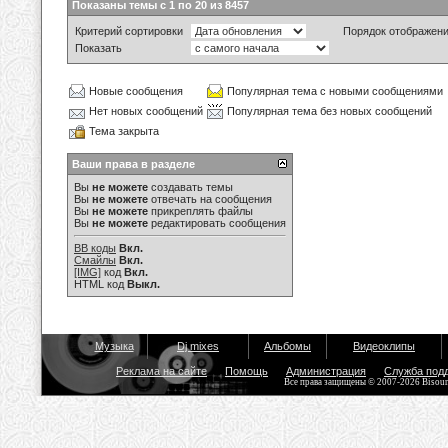
Показаны темы с 1 по 20 из 8457
Критерий сортировки
Порядок отображен
Показать
Новые сообщения
Популярная тема с новыми сообщениями
Нет новых сообщений
Популярная тема без новых сообщений
Тема закрыта
Ваши права в разделе
Вы
не можете
создавать темы
Вы
не можете
отвечать на сообщения
Вы
не можете
прикреплять файлы
Вы
не можете
редактировать сообщения
BB коды
Вкл.
Смайлы
Вкл.
[IMG]
код
Вкл.
HTML код
Выкл.
Музыка
Dj mixes
Альбомы
Видеоклипы
Реклама на сайте
Помощь
Администрация
Служба под
Все права защищены © 2007-2026 Bisou