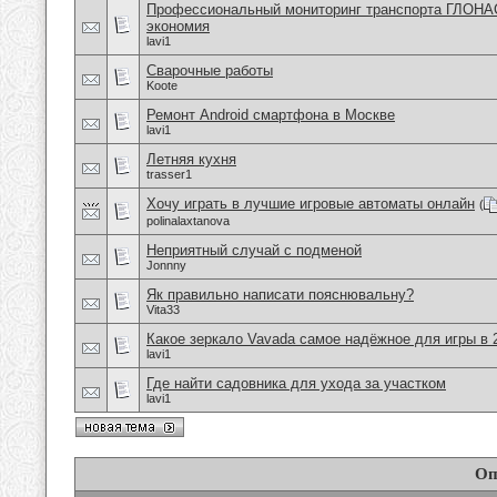
Профессиональный мониторинг транспорта ГЛОНА
экономия
lavi1
Сварочные работы
Koote
Ремонт Android смартфона в Москве
lavi1
Летняя кухня
trasser1
Хочу играть в лучшие игровые автоматы онлайн
(
polinalaxtanova
Неприятный случай с подменой
Jonnny
Як правильно написати пояснювальну?
Vita33
Какое зеркало Vavada самое надёжное для игры в 
lavi1
Где найти садовника для ухода за участком
lavi1
Оп