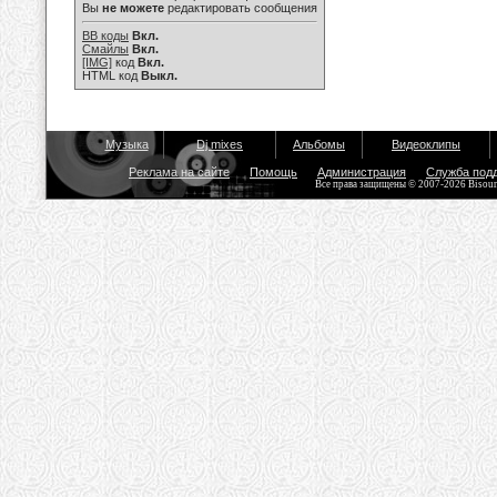
Вы
не можете
редактировать сообщения
BB коды
Вкл.
Смайлы
Вкл.
[IMG]
код
Вкл.
HTML код
Выкл.
Музыка
Dj mixes
Альбомы
Видеоклипы
Реклама на сайте
Помощь
Администрация
Служба под
Все права защищены © 2007-2026 Bisou