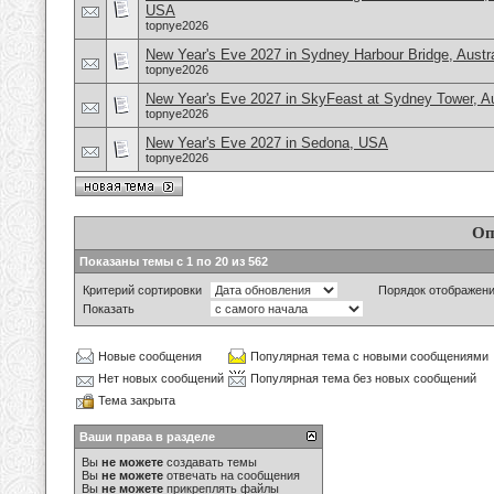
USA
topnye2026
New Year's Eve 2027 in Sydney Harbour Bridge, Austra
topnye2026
New Year's Eve 2027 in SkyFeast at Sydney Tower, Au
topnye2026
New Year's Eve 2027 in Sedona, USA
topnye2026
Оп
Показаны темы с 1 по 20 из 562
Критерий сортировки
Порядок отображен
Показать
Новые сообщения
Популярная тема с новыми сообщениями
Нет новых сообщений
Популярная тема без новых сообщений
Тема закрыта
Ваши права в разделе
Вы
не можете
создавать темы
Вы
не можете
отвечать на сообщения
Вы
не можете
прикреплять файлы