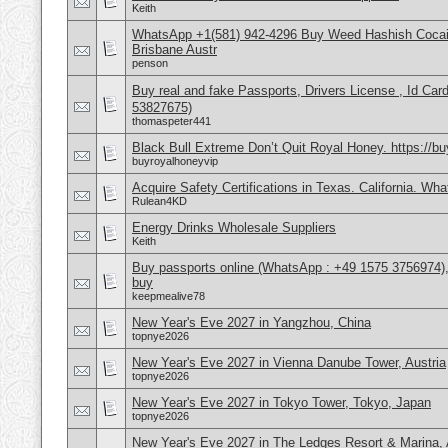
Keith
WhatsApp +1(581) 942-4296 Buy Weed Hashish Cocai
Brisbane Austr
penson
Buy real and fake Passports, Drivers License , Id
53827675)
thomaspeter441
Black Bull Extreme Don’t Quit Royal Honey. https://b
buyroyalhoneyvip
Acquire Safety Certifications in Texas. California. Wh
Rulean4KD
Energy Drinks Wholesale Suppliers
Keith
Buy passports online (WhatsApp : +49 1575 3756974),
buy
keepmealive78
New Year's Eve 2027 in Yangzhou, China
topnye2026
New Year's Eve 2027 in Vienna Danube Tower, Austria
topnye2026
New Year's Eve 2027 in Tokyo Tower, Tokyo, Japan
topnye2026
New Year's Eve 2027 in The Ledges Resort & Marina, 