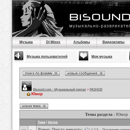
Музыка
Dj Mixes
Альбомы
Видеоклипы
Музыка пользователей
Моя музыка
Bisound.com - Музыкальный портал
>
РАЗНОЕ
Юмор
Темы раздела
: Юмор
Тема
/
Автор
Важно:
Просто анекдоты.
(
1
2
3
...
Последняя страни