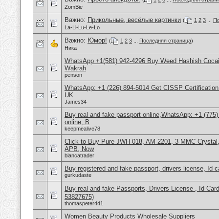
ZomBie
Важно:
Прикольные, весёлые картинки
(
1
2
3
...
По
La-Li-Lu-Le-Lo
Важно:
Юмор!
(
1
2
3
...
Последняя страница
)
Ника
WhatsApp +1(581) 942-4296 Buy Weed Hashish Cocain
Wakrah
penson
WhatsApp: +1 (226) 894-5014​ Get CISSP Certification
UK
James34
Buy real and fake passport online,WhatsApp: +1 (775
online, B
keepmealive78
Click to Buy Pure JWH-018, AM-2201, 3-MMC Crysta
APB, Now
blancatrader
Buy registered and fake passport, drivers license, Id 
gurkudaste
Buy real and fake Passports, Drivers License , Id
53827675)
thomaspeter441
Women Beauty Products Wholesale Suppliers