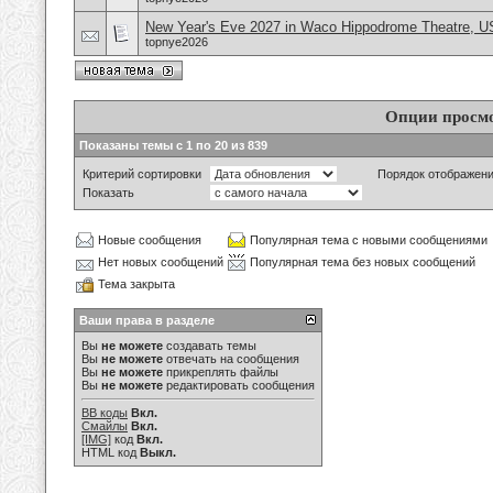
New Year's Eve 2027 in Waco Hippodrome Theatre, 
topnye2026
Опции просм
Показаны темы с 1 по 20 из 839
Критерий сортировки
Порядок отображен
Показать
Новые сообщения
Популярная тема с новыми сообщениями
Нет новых сообщений
Популярная тема без новых сообщений
Тема закрыта
Ваши права в разделе
Вы
не можете
создавать темы
Вы
не можете
отвечать на сообщения
Вы
не можете
прикреплять файлы
Вы
не можете
редактировать сообщения
BB коды
Вкл.
Смайлы
Вкл.
[IMG]
код
Вкл.
HTML код
Выкл.