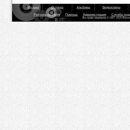
Музыка
Dj mixes
Альбомы
Видеоклипы
Реклама на сайте
Помощь
Администрация
Служба под
Все права защищены © 2007-2026 Bisou