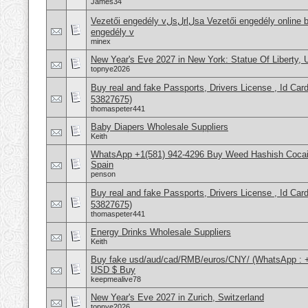
James34
Vezetői engedély vلsلrlلsa Vezetői engedély online beszerzése Hajَvezetői
engedély v
minex
New Year's Eve 2027 in New York: Statue Of Liberty,
topnye2026
Buy real and fake Passports, Drivers License , Id
53827675)
thomaspeter441
Baby Diapers Wholesale Suppliers
Keith
WhatsApp +1(581) 942-4296 Buy Weed Hashish Cocain
Spain
penson
Buy real and fake Passports, Drivers License , Id
53827675)
thomaspeter441
Energy Drinks Wholesale Suppliers
Keith
Buy fake usd/aud/cad/RMB/euros/CNY/ (WhatsApp : 
USD $ Buy
keepmealive78
New Year's Eve 2027 in Zurich, Switzerland
topnye2026