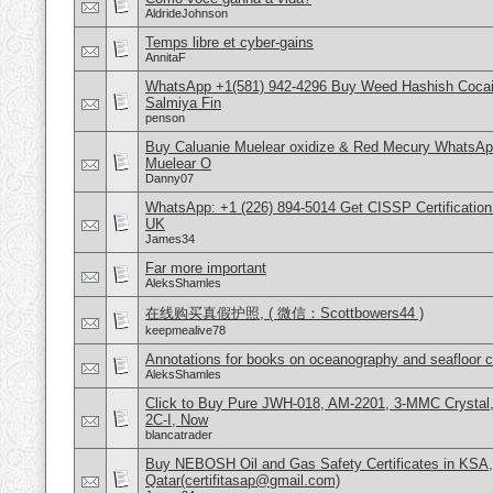
AldrideJohnson
Temps libre et cyber-gains
AnnitaF
WhatsApp +1(581) 942-4296 Buy Weed Hashish Cocain
Salmiya Fin
penson
Buy Caluanie Muelear oxidize & Red Mecury WhatsAp
Muelear O
Danny07
WhatsApp: +1 (226) 894-5014​ Get CISSP Certification
UK
James34
Far more important
AleksShamles
在线购买真假护照, ( 微信：Scottbowers44 )
keepmealive78
Annotations for books on oceanography and seafloor 
AleksShamles
Click to Buy Pure JWH-018, AM-2201, 3-MMC Crysta
2C-I, Now
blancatrader
Buy NEBOSH Oil and Gas Safety Certificates in KSA
Qatar(certifitasap@gmail.com)