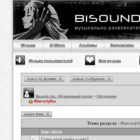
Музыка
Dj Mixes
Альбомы
Видеоклипы
Музыка пользователей
Моя музыка
Bisound.com - Музыкальный портал
>
Обсуждения
Фан-клубы
Темы раздела
: Фан-клу
Тема
/
Автор
Como você ganha a vida?