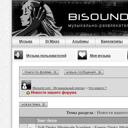
Музыка
Dj Mixes
Альбомы
Видеоклипы
Музыка пользователей
Моя музыка
Bisound.com - Музыкальный портал
>
Что нового ?
Новости нашего форума
Темы раздела
: Новости нашег
Тема
/
Автор
Soft Drinks Wholesale Suppliers - Energy Drinks Whol