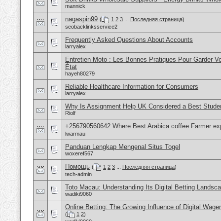
mannick
nagaspin99
(
1
2
3
...
Последняя страница
)
seobacklinksservice2
Frequently Asked Questions About Accounts
larryalex
Entretien Moto : Les Bonnes Pratiques Pour Garder V
État
hayeh80279
Reliable Healthcare Information for Consumers
larryalex
Why Is Assignment Help UK Considered a Best Stude
Riolf
+256790560642 Where Best Arabica coffee Farmer exp
lwarmau
Panduan Lengkap Mengenal Situs Togel
woxeref567
Помощь
(
1
2
3
...
Последняя страница
)
tech-admin
Toto Macau: Understanding Its Digital Betting Landsc
wadiki9060
Online Betting: The Growing Influence of Digital Wage
(
1
2
)