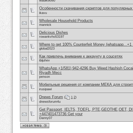
wadiki9060
Особенности скачивания скриптов для популярных 
ikavu
Wholesale Household Products
mannick
Delicious Dishes
rowankvho53197
Where to get 100% Counterfeit Money (whatsapp...+1 
global2023
Как привлечь внимание к аккаунту в соцсетях
ibijuhev
WhatsApp +1(581) 942-4296 Buy Weed Hashish Cocain
Riyadh Mecc
penson
Мобильные решения от компании МЕКА для строит
irusipawi
Dnews Forum
(
1
2
)
dnewsforum4u
Get Passport, IELTS, TOEFL, PTE,GEOTHE,OET, D
+447401473736 Get your
Danny07