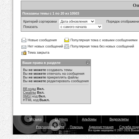
Оп
Показаны темы с 1 по 20 из 10503
Критерий сортировки
Порядок отображен
Показать
Новые сообщения
Популярная тема с новыми сообщениями
Нет новых сообщений
Популярная тема без новых сообщений
Тема закрыта
Ваши права в разделе
Вы
не можете
создавать темы
Вы
не можете
отвечать на сообщения
Вы
не можете
прикреплять файлы
Вы
не можете
редактировать сообщения
BB коды
Вкл.
Смайлы
Вкл.
[IMG]
код
Вкл.
HTML код
Выкл.
Музыка
Dj mixes
Альбомы
Видеоклипы
Реклама на сайте
Помощь
Администрация
Служба под
Все права защищены © 2007-2026 Bisou