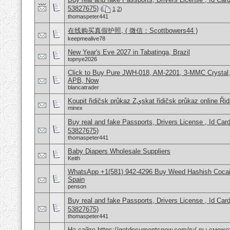
53827675)
(
1
2
)
thomaspeter441
在线购买真假护照, ( 微信：Scottbowers44 )
keepmealive78
New Year's Eve 2027 in Tabatinga, Brazil
topnye2026
Click to Buy Pure JWH-018, AM-2201, 3-MMC Crystal
APB, Now
blancatrader
Koupit řidičsk‎ průkaz Zيskat řidičsk‎ průka
minex
Buy real and fake Passports, Drivers License , Id
53827675)
thomaspeter441
Baby Diapers Wholesale Suppliers
Keith
WhatsApp +1(581) 942-4296 Buy Weed Hashish Cocain
Spain
penson
Buy real and fake Passports, Drivers License , Id
53827675)
thomaspeter441
На сайте https://getdocumentsnow.com/ru/ вы сможе