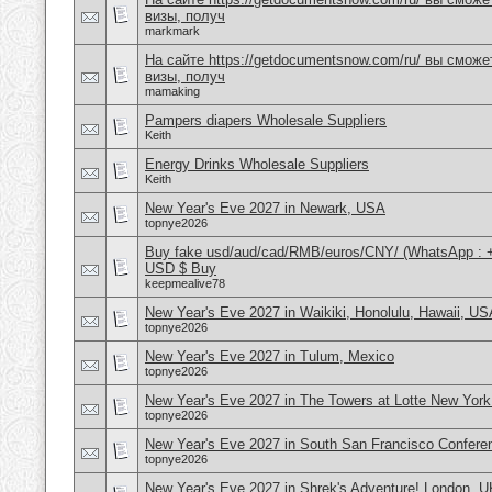
визы, получ
markmark
На сайте https://getdocumentsnow.com/ru/ вы сможе
визы, получ
mamaking
Pampers diapers Wholesale Suppliers
Keith
Energy Drinks Wholesale Suppliers
Keith
New Year's Eve 2027 in Newark, USA
topnye2026
Buy fake usd/aud/cad/RMB/euros/CNY/ (WhatsApp : 
USD $ Buy
keepmealive78
New Year's Eve 2027 in Waikiki, Honolulu, Hawaii, US
topnye2026
New Year's Eve 2027 in Tulum, Mexico
topnye2026
New Year's Eve 2027 in The Towers at Lotte New Yor
topnye2026
New Year's Eve 2027 in South San Francisco Confere
topnye2026
New Year's Eve 2027 in Shrek's Adventure! London, U