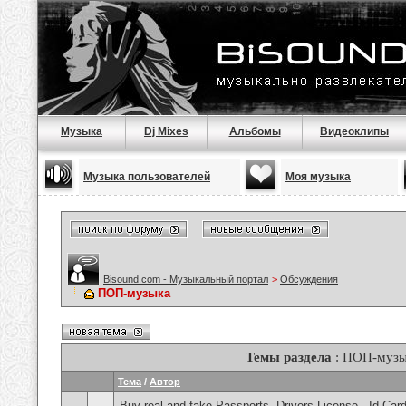
Музыка
Dj Mixes
Альбомы
Видеоклипы
Музыка пользователей
Моя музыка
Bisound.com - Музыкальный портал
>
Обсуждения
ПОП-музыка
Темы раздела
: ПОП-музы
Тема
/
Автор
Buy real and fake Passports, Drivers License , Id