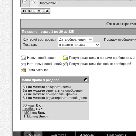
topnye2026
Опции просм
Показаны темы с 1 по 20 из 825
Критерий сортировки
Порядок отображен
Показать
Новые сообщения
Популярная тема с новыми сообщениями
Нет новых сообщений
Популярная тема без новых сообщений
Тема закрыта
Ваши права в разделе
Вы
не можете
создавать темы
Вы
не можете
отвечать на сообщения
Вы
не можете
прикреплять файлы
Вы
не можете
редактировать сообщения
BB коды
Вкл.
Смайлы
Вкл.
[IMG]
код
Вкл.
HTML код
Выкл.
Музыка
Dj mixes
Альбомы
Видеоклипы