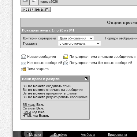
topnye2026
Опции просм
Показаны темы с 1 по 20 из 841
Критерий сортировки
Порядок отображен
Показать
Новые сообщения
Популярная тема с новыми сообщениями
Нет новых сообщений
Популярная тема без новых сообщений
Тема закрыта
Ваши права в разделе
Вы
не можете
создавать темы
Вы
не можете
отвечать на сообщения
Вы
не можете
прикреплять файлы
Вы
не можете
редактировать сообщения
BB коды
Вкл.
Смайлы
Вкл.
[IMG]
код
Вкл.
HTML код
Выкл.
Музыка
Dj mixes
Альбомы
Видеоклипы