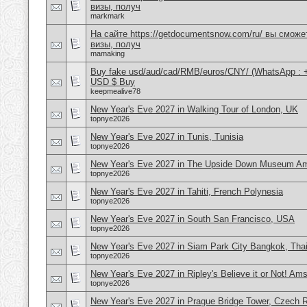
визы, получ
markmark
На сайте https://getdocumentsnow.com/ru/ вы сможе
визы, получ
mamaking
Buy fake usd/aud/cad/RMB/euros/CNY/ (WhatsApp : 
USD $ Buy
keepmealive78
New Year's Eve 2027 in Walking Tour of London, UK
topnye2026
New Year's Eve 2027 in Tunis, Tunisia
topnye2026
New Year's Eve 2027 in The Upside Down Museum Am
topnye2026
New Year's Eve 2027 in Tahiti, French Polynesia
topnye2026
New Year's Eve 2027 in South San Francisco, USA
topnye2026
New Year's Eve 2027 in Siam Park City Bangkok, Tha
topnye2026
New Year's Eve 2027 in Ripley's Believe it or Not! Am
topnye2026
New Year's Eve 2027 in Prague Bridge Tower, Czech R