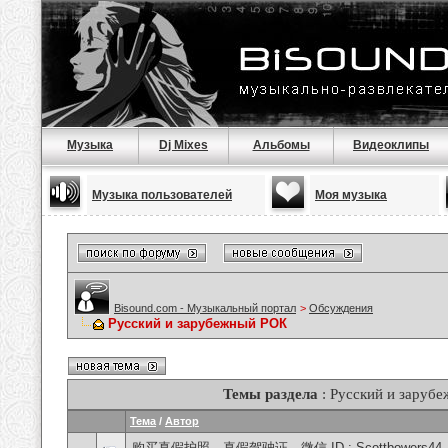
Музыка
Dj Mixes
Альбомы
Видеоклипы
Музыка пользователей
Моя музыка
Bisound.com - Музыкальный портал
>
Обсуждения
Русский и зарубежный РОК
Темы раздела
: Русский и заруб
Тема
/
Автор
购买真假护照、真假驾驶证，微信 ID : Scottbowers44