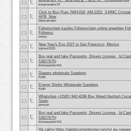
keepmealive78
Click to Buy Pure JWH-018, AM-2201, 3-MMC Crystal
APB, Now
blancatrader
Führerschein kaufen Führerschein online erwerben Füh
Führersc
minex
New Year's Eve 2027 in San Francisco, Mexico
topnye2026
Buy real and fake Passports, Drivers License , Id
53827675)
thomaspeter441
Diapers wholesale Suppliers
Keith
Energy Drinks Wholesale Suppliers
Keith
WhatsApp +1(581) 942-4296 Buy Weed Hashish Cocain
Spain
penson
Buy real and fake Passports, Drivers License , Id
53827675)
thomaspeter441
На сайте https://getdocumentsnow.com/ru/ вы сможе