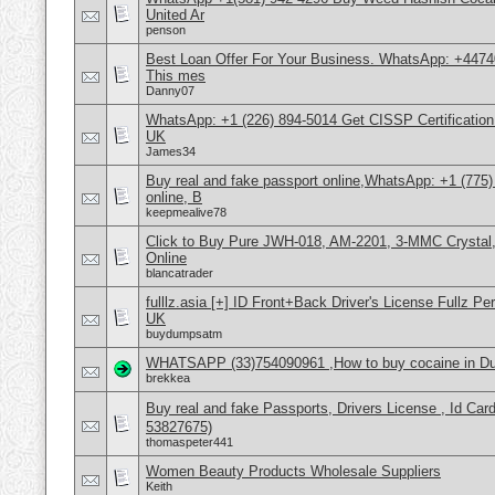
United Ar
penson
Best Loan Offer For Your Business. WhatsApp: +4474
This mes
Danny07
WhatsApp: +1 (226) 894-5014​ Get CISSP Certification
UK
James34
Buy real and fake passport online,WhatsApp: +1 (775
online, B
keepmealive78
Click to Buy Pure JWH-018, AM-2201, 3-MMC Crysta
Online
blancatrader
fulllz.asia [+] ID Front+Back Driver's License Ful
UK
buydumpsatm
WHATSAPP (33)754090961 ,How to buy cocaine in Duba
brekkea
Buy real and fake Passports, Drivers License , Id
53827675)
thomaspeter441
Women Beauty Products Wholesale Suppliers
Keith