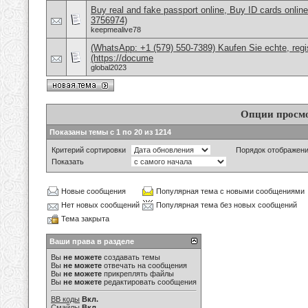
Buy real and fake passport online, Buy ID cards onli
3756974)
keepmealive78
(WhatsApp: +1 (579) 550-7389) Kaufen Sie echte, regi
(https://docume
global2023
Опции просм
Показаны темы с 1 по 20 из 1214
Критерий сортировки
Порядок отображен
Показать
Новые сообщения
Популярная тема с новыми сообщениями
Нет новых сообщений
Популярная тема без новых сообщений
Тема закрыта
Ваши права в разделе
Вы
не можете
создавать темы
Вы
не можете
отвечать на сообщения
Вы
не можете
прикреплять файлы
Вы
не можете
редактировать сообщения
BB коды
Вкл.
Смайлы
Вкл.