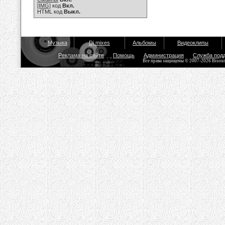
[IMG]
код
Вкл.
HTML код
Выкл.
Музыка
Dj mixes
Альбомы
Видеоклипы
Реклама на сайте
Помощь
Администрация
Служба под
Все права защищены © 2007-2026 Bisou