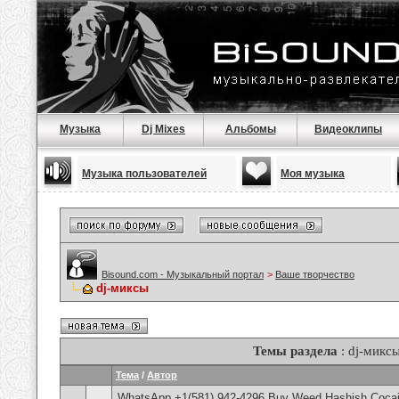
Музыка
Dj Mixes
Альбомы
Видеоклипы
Музыка пользователей
Моя музыка
Bisound.com - Музыкальный портал
>
Ваше творчество
dj-миксы
Темы раздела
: dj-микс
Тема
/
Автор
WhatsApp +1(581) 942-4296 Buy Weed Hashish Cocai