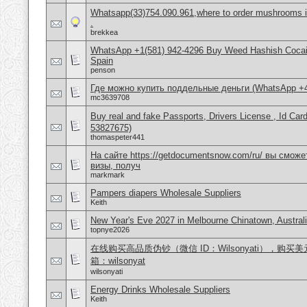
Whatsapp(33)754.090.961,where to order mushrooms in
.
brekkea
WhatsApp +1(581) 942-4296 Buy Weed Hashish Cocain
Spain
penson
Где можно купить поддельные деньги (WhatsApp +
mc3639708
Buy real and fake Passports, Drivers License , Id
53827675)
thomaspeter441
На сайте https://getdocumentsnow.com/ru/ вы сможе
визы, получ
markmark
Pampers diapers Wholesale Suppliers
Keith
New Year's Eve 2027 in Melbourne Chinatown, Austral
topnye2026
在线购买高品质伪钞（微信 ID：Wilsonyati），购买美元
箱：wilsonyat
wilsonyati
Energy Drinks Wholesale Suppliers
Keith