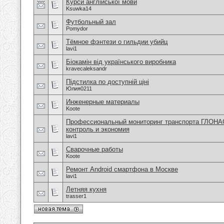
Курси англійської мови
Ksuwka14
Футбольный зал
Pomydor
Тёмное фэнтези о гильдии убийц
lavi1
Біокамін від українського виробника
kravecaleksandr
Підстилка по доступній ціні
Юлия0211
Инженерные материалы
Koote
Профессиональный мониторинг транспорта ГЛОНА
контроль и экономия
lavi1
Сварочные работы
Koote
Ремонт Android смартфона в Москве
lavi1
Летняя кухня
trasser1