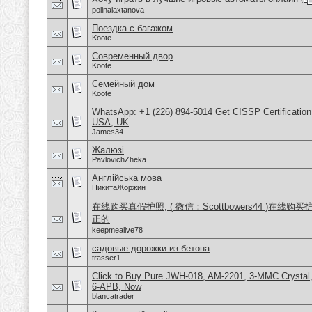
polinalaxtanova
Поездка с багажом
Koote
Современный двор
Koote
Семейный дом
Koote
WhatsApp: +1 (226) 894-5014​ Get CISSP Certification
USA, UK
James34
Жалюзі
PavlovichZheka
Англійська мова
НикитаЖоржин
在线购买真假护照, ( 微信：Scottbowers44 )在线购
正的
keepmealive78
садовые дорожки из бетона
trasser1
Click to Buy Pure JWH-018, AM-2201, 3-MMC Crysta
6-APB, Now
blancatrader