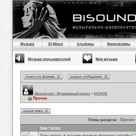
Музыка
Dj Mixes
Альбомы
Видеоклипы
Музыка пользователей
Моя музыка
Bisound.com - Музыкальный портал
>
РАЗНОЕ
Прочее
Темы раздела
: Прочее
Тема
/
Автор
Хочу играть в лучшие игровые автоматы онлайн
(