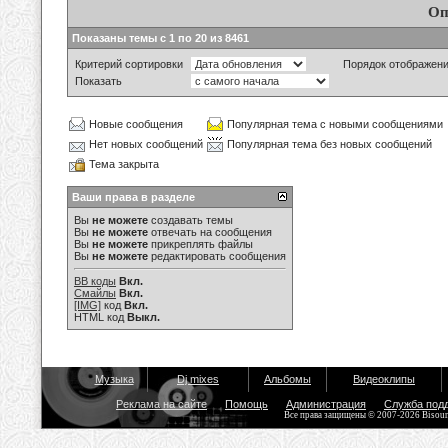
Оп
Показаны темы с 1 по 20 из 8461
Критерий сортировки
Порядок отображен
Показать
Новые сообщения
Популярная тема с новыми сообщениями
Нет новых сообщений
Популярная тема без новых сообщений
Тема закрыта
Ваши права в разделе
Вы
не можете
создавать темы
Вы
не можете
отвечать на сообщения
Вы
не можете
прикреплять файлы
Вы
не можете
редактировать сообщения
BB коды
Вкл.
Смайлы
Вкл.
[IMG]
код
Вкл.
HTML код
Выкл.
Музыка
Dj mixes
Альбомы
Видеоклипы
Реклама на сайте
Помощь
Администрация
Служба под
Все права защищены © 2007-2026 Bisou