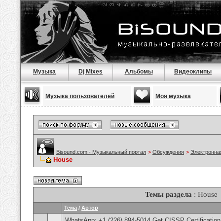
Музыка
Dj Mixes
Альбомы
Видеоклипы
Музыка пользователей
Моя музыка
Bisound.com - Музыкальный портал
>
Обсуждения
>
Электронна
House
Темы раздела
: House
Тема
/
Автор
WhatsApp: +1 (226) 894-5014​ Get CISSP Certification