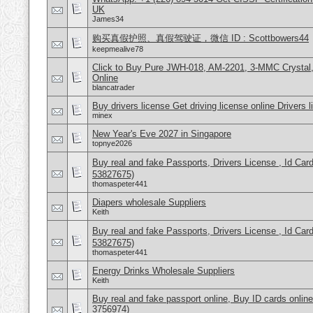
UK
James34
购买真假护照、真假驾驶证，微信 ID : Scottbowers44
keepmealive78
Click to Buy Pure JWH-018, AM-2201, 3-MMC Crysta
Online
blancatrader
Buy drivers license Get driving license online Drivers 
minex
New Year's Eve 2027 in Singapore
topnye2026
Buy real and fake Passports, Drivers License , Id
53827675)
thomaspeter441
Diapers wholesale Suppliers
Keith
Buy real and fake Passports, Drivers License , Id
53827675)
thomaspeter441
Energy Drinks Wholesale Suppliers
Keith
Buy real and fake passport online, Buy ID cards onli
3756974)