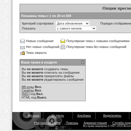
Опции просм
Показаны темы с 1 по 20 из 559
Критерий сортировки
Порядок отображен
Показать
Новые сообщения
Популярная тема с новыми сообщениями
Нет новых сообщений
Популярная тема без новых сообщений
Тема закрыта
Ваши права в разделе
Вы
не можете
создавать темы
Вы
не можете
отвечать на сообщения
Вы
не можете
прикреплять файлы
Вы
не можете
редактировать сообщения
BB коды
Вкл.
Смайлы
Вкл.
[IMG]
код
Вкл.
HTML код
Выкл.
Музыка
Dj mixes
Альбомы
Видеоклипы
Реклама на сайте
Помощь
Администрация
Служба под
Все права защищены © 2007-2026 Bisou