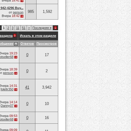
Вчера
18:41
942-4296 Buy...
985
1,592
от
penson
Вчера
18:42
2
1
2
3
11
51
>
Последняя
»
раздела
Искать в этом разделе
общение
Ответов
Просмотров
Вчера
19:23
0
17
otseller68
Вчера
18:39
0
2
от
penson
Вчера
14:31
41
3,942
т
folefir350
Вчера
14:14
0
10
т
Danny07
Вчера
09:53
0
16
otseller68
Вчера
09:09