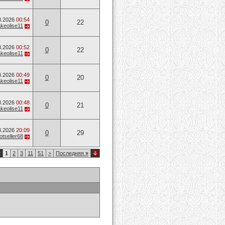
8.2026
00:54
0
22
keolise11
8.2026
00:52
0
22
keolise11
8.2026
00:49
0
20
keolise11
8.2026
00:48
0
21
keolise11
8.2026
20:09
0
29
otseller68
2
1
2
3
11
51
>
Последняя
»