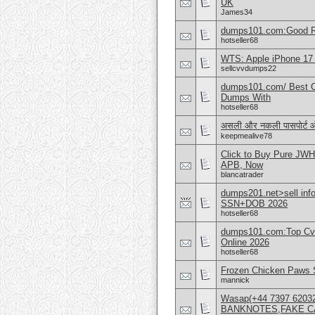
UK
James34
dumps101.com:Good Re
hotseller68
WTS: Apple iPhone 17
sellcvvdumps22
dumps101.com/ Best C
Dumps With
hotseller68
असली और नकली पासपोर्ट 
keepmealive78
Click to Buy Pure JW
APB, Now
blancatrader
dumps201.net>sell inf
SSN+DOB 2026
hotseller68
dumps101.com:Top Cvv
Online 2026
hotseller68
Frozen Chicken Paws S
mannick
Wasap(+44 7397 62
BANKNOTES,FAKE C