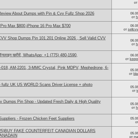
о
view About Dumps with Pin & Cvv Fullz Shop 2026
06.0
от
h
 Pro Max $800,iPhone 16 Pro Max $700
06.0
от
sellc
VV Shop Dumps Pin 101.201 Online 2026 , Sell Valid CVV
06.0
от
h
ऑनलाइन खरीदें, WhatsApp: +1 (775) 480-1590,
06.0
от
keep
H-018, AM-2201, 3-MMC Crystal, Pink MDPV, Mephedrone, 6-
05.0
от
bl
o fullz UK US WORLD Scans Driver License + photo
05.0
от
 Dumps Pin Shop - Updated Fresh Daily & High Quality
05.0
от
h
uppliers - Frozen Chicken Feet Suppliers
05.0
о
0325)BUY FAKE COUNTERFEIT CANADIAN DOLLARS
05.0
ANADAIN
от
ma