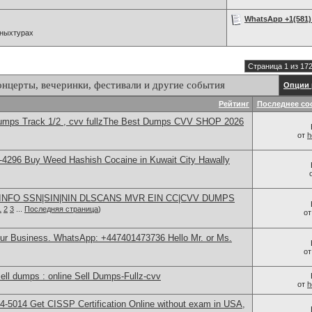
WhatsApp +1(581) 
ьныхтурах
Страница 1 из 17
онцерты, вечеринки, фестивали и другие события
Опции 
Рейтинг
Последнее со
 dumps Track 1/2 , cvv fullzThe Best Dumps CVV SHOP 2026
от
h
4296 Buy Weed Hashish Cocaine in Kuwait City Hawally
INFO SSN|SIN|NIN DLSCANS MVR EIN CC|CVV DUMPS
1
2
3
...
Последняя страница
)
о
our Business. WhatsApp: +447401473736 Hello Mr. or Ms.
о
l dumps : online Sell Dumps-Fullz-cvv
от
h
-5014​ Get CISSP Certification Online without exam in USA,