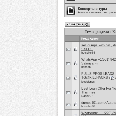
Концерты и туры
Анонсы и отзывы о гастрол
Темы раздела
: К
Тема
/
Автор
sell dumps with pin ,
Sell CC
hotseller68
WhatsApp +1(581) 942-
Salmiya Fin
penson
FULLS PROS LEADS 
TG@KILLHACKS
(
jacobjones
Best Loan Offer For Y
This mes
Danny07
dumps101.com>Auto sel
hotseller68
WhatsApp: +1 (226) 894