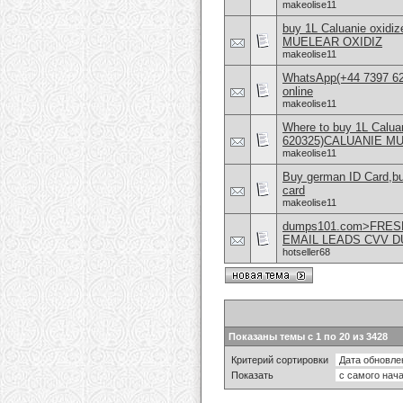
makeolise11
buy 1L Caluanie oxid
MUELEAR OXIDIZ
makeolise11
WhatsApp(+44 7397 620
online
makeolise11
Where to buy 1L Calua
620325)CALUANIE M
makeolise11
Buy german ID Card,b
card
makeolise11
dumps101.com>FRES
EMAIL LEADS CVV 
hotseller68
Показаны темы с 1 по 20 из 3428
Критерий сортировки
Показать