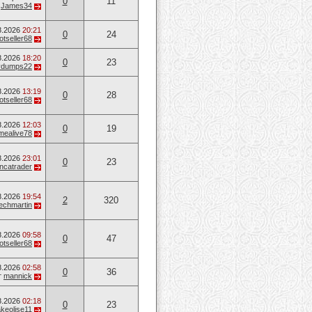
0
11
т
James34
8.2026
20:21
0
24
otseller68
8.2026
18:20
0
23
vvdumps22
8.2026
13:19
0
28
otseller68
8.2026
12:03
0
19
mealive78
8.2026
23:01
0
23
ancatrader
8.2026
19:54
2
320
techmartin
8.2026
09:58
0
47
otseller68
8.2026
02:58
0
36
т
mannick
8.2026
02:18
0
23
keolise11