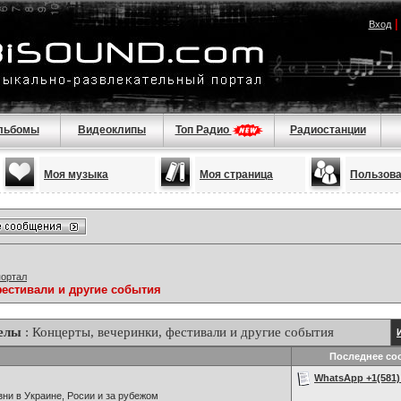
Вход
льбомы
Видеоклипы
Топ Радио
Радиостанции
Моя музыка
Моя страница
Пользов
портал
фестивали и другие события
елы
: Концерты, вечеринки, фестивали и другие события
Последнее со
WhatsApp +1(581) 
ни в Украине, Росии и за рубежом