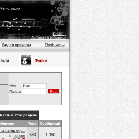
|
Регистрация
Помощь
Добавить в избранное
Видео приколы
Flash-игры
атели
Форум
Имя
Пароль
Искать в этом разделе
общение
Темы
Сообщений
942-4296 Buy...
850
1,050
от
penson