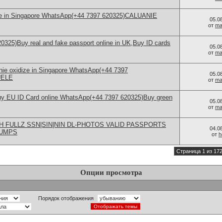
ize in Singapore WhatsApp(+44 7397 620325)CALUANIE
05.0
от
ma
325)Buy real and fake passport online in UK,Buy ID cards
05.0
от
ma
nie oxidize in Singapore WhatsApp(+44 7397
05.0
UELE
от
ma
uy EU ID Card online WhatsApp(+44 7397 620325)Buy green
05.0
от
ma
H FULLZ SSN|SIN|NIN DL-PHOTOS VALID PASSPORTS
04.0
DUMPS
от
h
Страница 1 из 17
Опции просмотра
Порядок отображения