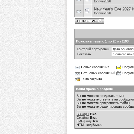
topnye2026
New Year's Eve 2027 i
topnye2026
Показаны темы с 1 по 20 из 1193
Критерий сортировки
Показать
Новые сообщения
Популя
Нет новых сообщений
Популя
Тема закрыта
Ваши права в разделе
Вы
не можете
создавать темы
Вы
не можете
отвечать на сообщен
Вы
не можете
прикреплять файлы
Вы
не можете
редактировать сообщ
BB коды
Вкл.
Смайлы
Вкл.
[IMG]
код
Вкл.
HTML код
Выкл.