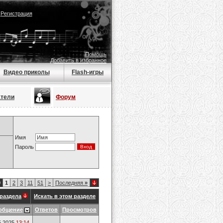
|
Регистрация
Помощь
Добавить в избранное
Видео приколы
Flash-игры
атели
Форум
Имя
Пароль
0
1
2
3
11
51
>
Последняя
»
раздела
Искать в этом разделе
общение
Ответов
Просмотров
5.2025
13:14