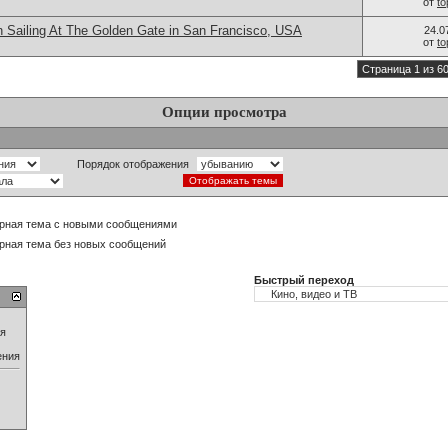
от
t
n Sailing At The Golden Gate in San Francisco, USA
24.0
от
t
Страница 1 из 6
Опции просмотра
Порядок отображения
рная тема с новыми сообщениями
рная тема без новых сообщений
Быстрый переход
ия
ения