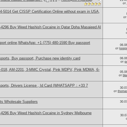
от
-5014​ Get CISSP Certification Online without exam in USA,
о
-4296 Buy Weed Hashish Cocaine in Qatar Doha Masaieed Al
sport online,WhatsApp: +1 (775) 480-1590 Buy passport
06.0
от
keep
ports, Buy passport, Purchase new identity card
06.0
от
g
H-018, AM-2201, 3-MMC Crystal, Pink MDPV, Pink MDMA, 6-
05.0
от
bl
sports, Drivers License , Id Card (WHATSAPP：+33 7
30.0
от
thoma
s Wholesale Suppliers
30.0
-4296 Buy Weed Hashish Cocaine in Sydney Melbourne
30.0