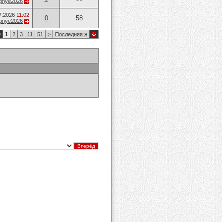
opnye2026
7.2026
11:02
0
58
opnye2026
0
1
2
3
11
51
>
Последняя
»