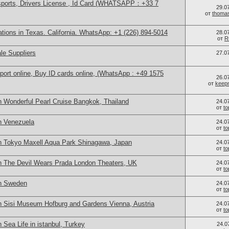
sports, Drivers License , Id Card (WHATSAPP：+33 7
29.0
от
thoma
cations in Texas. California. WhatsApp: +1 (226) 894-5014
28.0
от
R
le Suppliers
27.0
port online, Buy ID cards online, (WhatsApp : +49 1575
26.0
от
keep
n Wonderful Pearl Cruise Bangkok, Thailand
24.0
от
t
n Venezuela
24.0
от
t
n Tokyo Maxell Aqua Park Shinagawa, Japan
24.0
от
t
n The Devil Wears Prada London Theaters, UK
24.0
от
t
in Sweden
24.0
от
t
n Sisi Museum Hofburg and Gardens Vienna, Austria
24.0
от
t
 Sea Life in istanbul, Turkey
24.0