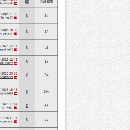
60
259,620
Anelosyla
Вчера
21:55
0
16
т
James34
Вчера
18:55
0
14
от
penson
8.2026
12:51
0
31
mealive78
8.2026
12:43
0
17
urkudaste
8.2026
23:36
0
34
ancatrader
7.2026
18:48
0
126
speter441
7.2026
17:14
0
38
от
Keith
7.2026
11:24
0
56
от
penson