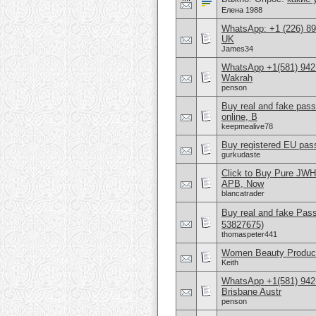
Елена 1988
WhatsApp: +1 (226) 894
UK
James34
WhatsApp +1(581) 942
Wakrah
penson
Buy real and fake pas
online, B
keepmealive78
Buy registered EU pass
gurkudaste
Click to Buy Pure JW
APB, Now
blancatrader
Buy real and fake Pas
53827675)
thomaspeter441
Women Beauty Product
Keith
WhatsApp +1(581) 942
Brisbane Austr
penson