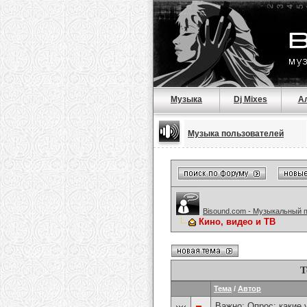
Музыка
Dj Mixes
А
Музыка пользователей
Bisound.com - Музыкальный 
Кино, видео и ТВ
Т
Тема
/
Автор
Важно: Опрос:
какие