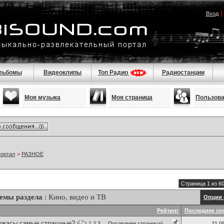
Вход
льбомы
Видеоклипы
Топ Радио
Радиостанции
Моя музыка
Моя страница
Пользов
портал
>
РАЗНОЕ
Страница 1 из 6
емы раздела
: Кино, видео и ТВ
Опции 
Рейтинг
Последнее со
 ужасы самые стращные?
(
1
2
3
...
Последняя страница
)
21.0