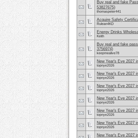
Buy real and fake Pas
53827675)
thomaspeter441
Acquire Safety Certifi
Rulean4KD
Energy Drinks Wholesa
Keith
Buy real and fake pass
3756974)
keepmealive78
New Year's Eve 2027 i
topnye2026
New Year's Eve 2027 i
topnye2026
New Year's Eve 2027 i
topnye2026
New Year's Eve 2027 i
topnye2026
New Year's Eve 2027 
topnye2026
New Year's Eve 2027 i
topnye2026
New Year's Eve 2027 in