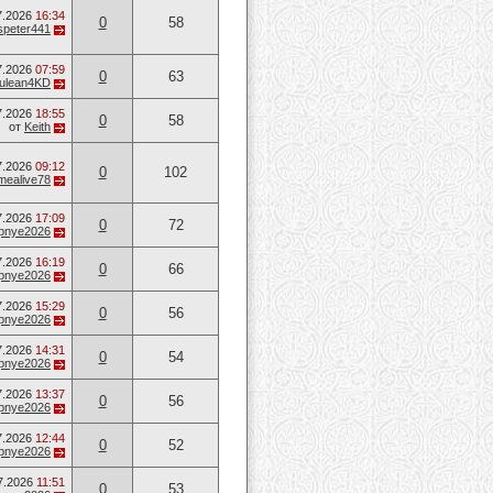
7.2026
16:34
0
58
speter441
7.2026
07:59
0
63
ulean4KD
7.2026
18:55
0
58
от
Keith
7.2026
09:12
0
102
mealive78
7.2026
17:09
0
72
opnye2026
7.2026
16:19
0
66
opnye2026
7.2026
15:29
0
56
opnye2026
7.2026
14:31
0
54
opnye2026
7.2026
13:37
0
56
opnye2026
7.2026
12:44
0
52
opnye2026
7.2026
11:51
0
53