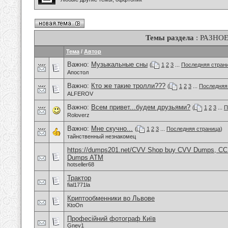
Темы раздела
: РАЗНО
Тема
/
Автор
Важно:
Музыкальные сны
(
1
2
3
...
Последняя стран
Апостол
Важно:
Кто же такие тролли???
(
1
2
3
...
Последняя
ALFEROV
Важно:
Всем привет...будем друзьями?
(
1
2
3
...
П
Roloverz
Важно:
Мне скучно...
(
1
2
3
...
Последняя страница
)
тайнственный незнакомец
https://dumps201.net/CVV Shop buy CVV Dumps, CC F
Dumps ATM
hotseller68
Трактор
fial1771la
Криптообменники во Львове
KtoOn
Професійний фотограф Київ
Gnev1