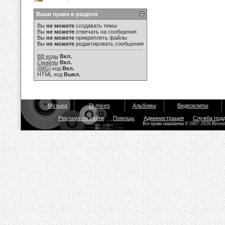
Ваши права в разделе
Вы
не можете
создавать темы
Вы
не можете
отвечать на сообщения
Вы
не можете
прикреплять файлы
Вы
не можете
редактировать сообщения
BB коды
Вкл.
Смайлы
Вкл.
[IMG]
код
Вкл.
HTML код
Выкл.
Музыка
Dj mixes
Альбомы
Видеоклипы
Реклама на сайте
Помощь
Администрация
Служба под
Все права защищены © 2007-2026 Bisou