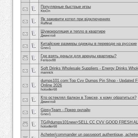
Популярные быстрые игры
KtoOn
Як заживити котел при відключеннях
Raffinat
Шумоизоляция и тепло в квартире
Джинглэй
Китайские размеры одежды в переводе на русские
Gnev1
Где взять деньги для аренды квартиры?
Ferisov88
Soft Drinks Wholesale Suppliers - Energy Drinks Whol
mannick
dumps101.com:Top Cvv Dumps Pin Shop - Updated Fre
Online 2026
hotseller68
Кто остеклял балкон в Томске, к кому обратиться?
Джинглэй
GipsyTeam - Покер онлайн
Gnev1
TG@dumps101new>SELL CC CVV GOOD FRESH A
hotseller68
Acheter/commander un passeport authentique, acheter