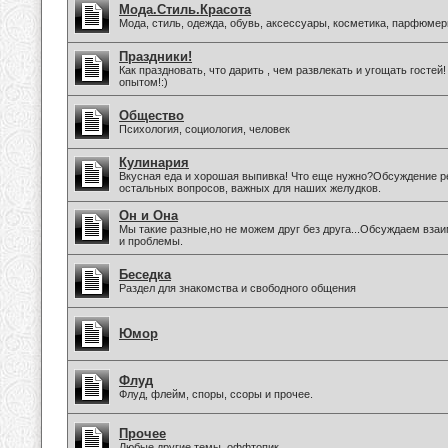
Мода.Стиль.Красота
Мода, стиль, одежда, обувь, аксессуары, косметика, парфюмер
Праздники!
Как праздновать, что дарить , чем развлекать и угощать госте
опытом!:)
Общество
Психология, социология, человек
Кулинария
Вкусная еда и хорошая выпивка! Что еще нужно?Обсуждение ре
остальных вопросов, важных для наших желудков.
Он и Она
Мы такие разные,но не можем друг без друга...Обсуждаем вз
и проблемы.
Беседка
Раздел для знакомства и свободного общения
Юмор
Флуд
Флуд, флейм, споры, ссоры и прочее.
Прочее
Любые другие темы, оффтопик