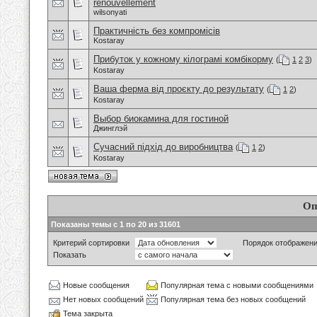
renouvellement
wilsonyati
Практичність без компромісів
Kostaray
Прибуток у кожному кілограмі комбікорму
(
1
2
3
)
Kostaray
Ваша ферма від проєкту до результату
(
1
2
)
Kostaray
Выбор биокамина для гостиной
Джинглэй
Сучасний підхід до виробництва
(
1
2
)
Kostaray
Оп
Показаны темы с 1 по 20 из 31601
Критерий сортировки
Порядок отображен
Показать
Новые сообщения
Популярная тема с новыми сообщениями
Нет новых сообщений
Популярная тема без новых сообщений
Тема закрыта