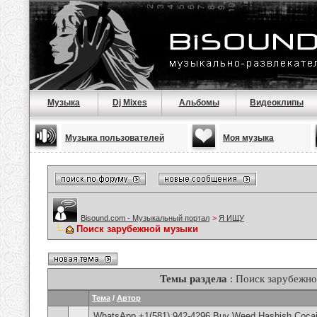
Музыка
Dj Mixes
Альбомы
Видеоклипы
Музыка пользователей
Моя музыка
Bisound.com - Музыкальный портал
>
Я ИЩУ
Поиск зарубежной музыки
Темы раздела
: Поиск зарубежн
Тема
/
Автор
WhatsApp +1(581) 942-4296 Buy Weed Hashish Cocai