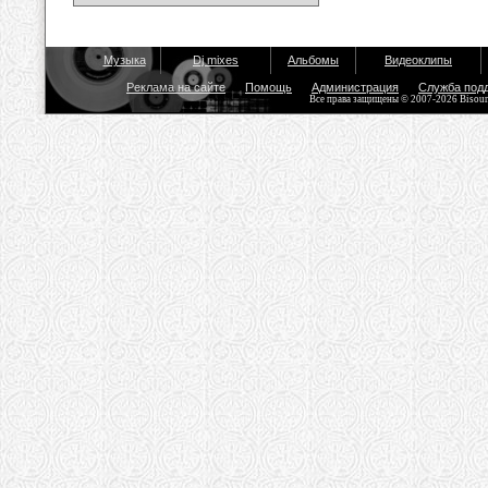
Музыка
Dj mixes
Альбомы
Видеоклипы
Реклама на сайте
Помощь
Администрация
Служба под
Все права защищены © 2007-2026 Bisou