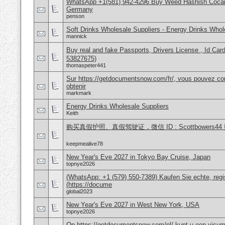
WhatsApp +1(581) 942-4296 Buy Weed Hashish Cocai
Germany
penson
Soft Drinks Wholesale Suppliers - Energy Drinks Whol
mannick
Buy real and fake Passports, Drivers License , Id
53827675)
thomaspeter441
Sur https://getdocumentsnow.com/fr/, vous pouvez co
obtenir
markmark
Energy Drinks Wholesale Suppliers
Keith
购买真假护照、真假驾驶证，微信 ID : Scottbower
keepmealive78
New Year's Eve 2027 in Tokyo Bay Cruise, Japan
topnye2026
(WhatsApp: +1 (579) 550-7389) Kaufen Sie echte, regi
(https://docume
global2023
New Year's Eve 2027 in West New York, USA
topnye2026
Op https://getdocumentsnow.com/nl/ kunt u een visums