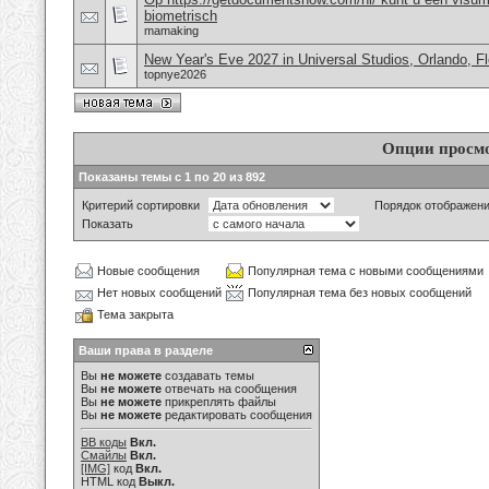
biometrisch
mamaking
New Year's Eve 2027 in Universal Studios, Orlando, F
topnye2026
Опции просм
Показаны темы с 1 по 20 из 892
Критерий сортировки
Порядок отображен
Показать
Новые сообщения
Популярная тема с новыми сообщениями
Нет новых сообщений
Популярная тема без новых сообщений
Тема закрыта
Ваши права в разделе
Вы
не можете
создавать темы
Вы
не можете
отвечать на сообщения
Вы
не можете
прикреплять файлы
Вы
не можете
редактировать сообщения
BB коды
Вкл.
Смайлы
Вкл.
[IMG]
код
Вкл.
HTML код
Выкл.