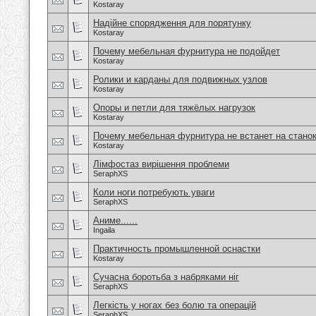
Kostaray
Надійне спорядження для порятунку
Kostaray
Почему мебельная фурнитура не подойдет
Kostaray
Ролики и карданы для подвижных узлов
Kostaray
Опоры и петли для тяжёлых нагрузок
Kostaray
Почему мебельная фурнитура не встанет на стано
Kostaray
Лімфостаз вирішення проблеми
SeraphXS
Коли ноги потребують уваги
SeraphXS
Аниме......
Ingaila
Практичность промышленной оснастки
Kostaray
Сучасна боротьба з набряками ніг
SeraphXS
Легкість у ногах без болю та операцій
SeraphXS