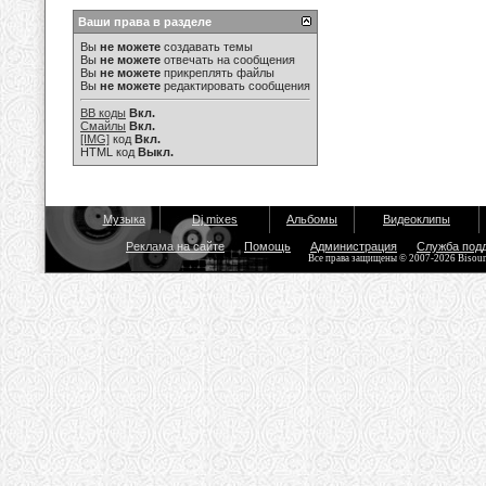
Ваши права в разделе
Вы
не можете
создавать темы
Вы
не можете
отвечать на сообщения
Вы
не можете
прикреплять файлы
Вы
не можете
редактировать сообщения
BB коды
Вкл.
Смайлы
Вкл.
[IMG]
код
Вкл.
HTML код
Выкл.
Музыка
Dj mixes
Альбомы
Видеоклипы
Реклама на сайте
Помощь
Администрация
Служба под
Все права защищены © 2007-2026 Bisou