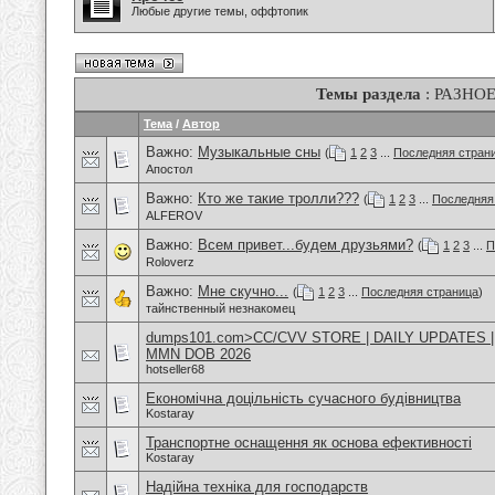
Любые другие темы, оффтопик
Темы раздела
: РАЗНО
Тема
/
Автор
Важно:
Музыкальные сны
(
1
2
3
...
Последняя стран
Апостол
Важно:
Кто же такие тролли???
(
1
2
3
...
Последняя
ALFEROV
Важно:
Всем привет...будем друзьями?
(
1
2
3
...
П
Roloverz
Важно:
Мне скучно...
(
1
2
3
...
Последняя страница
)
тайнственный незнакомец
dumps101.com>CC/CVV STORE | DAILY UPDATES 
MMN DOB 2026
hotseller68
Економічна доцільність сучасного будівництва
Kostaray
Транспортне оснащення як основа ефективності
Kostaray
Надійна техніка для господарств