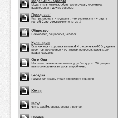
Мода.Стиль.Красота
Мода, стиль, одежда, обувь, аксессуары, косметика,
парфюмерия и другие вопросы.
Праздники!
Как праздновать, что дарить , чем развлекать и угощать
гостей! Советуем,делимся опытом!:)
Общество
Психология, социология, человек
Кулинария
Вкусная еда и хорошая выпивка! Что еще нужно?Обсуждение
рецептов, ресторанов и остальных вопросов, важных для
наших желудков.
Он и Она
Мы такие разные,но не можем друг без друга...Обсуждаем
взаимоотношения,вопросы и проблемы.
Беседка
Раздел для знакомства и свободного общения
Юмор
Флуд
Флуд, флейм, споры, ссоры и прочее.
Прочее