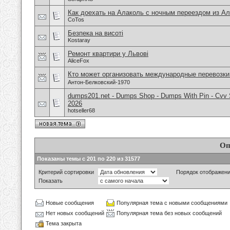
Как доехать на Алаколь с ночным переездом из А
CoTos
Безпека на висоті
Kostaray
Ремонт квартири у Львові
AliceFox
Кто может организовать международные перевозки
Антон-Белковский-1970
dumps201.net - Dumps Shop - Dumps With Pin - Cvv 
2026
hotseller68
Оп
Показаны темы с 201 по 220 из 31577
Критерий сортировки
Порядок отображен
Показать
Новые сообщения
Популярная тема с новыми сообщениями
Нет новых сообщений
Популярная тема без новых сообщений
Тема закрыта